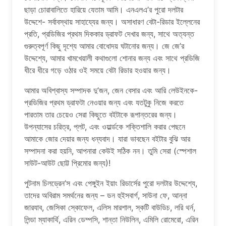
ছাড়া চোরাবালিতে হারিয়ে যেতাম আমি। এনএলএ’র পুরো দলটার
উদ্দেশে- সর্বাবস্থায় সাহায্যের জন্য। অসাধারণ বেটা-রিডার ইল্লেনের
প্রতি, প্রডিজির প্রথম দিককার ড্রাফট দেখার জন্য, সাথে অত্যন্ত
গুরুত্বপূর্ণ কিছু দৃশ্যে আমার বোধোদয় ঘটানোর জন্য। জে জে’র
উদ্দেশ্যে, আমার খামখেয়ালী কথাগুলো শোনার জন্য এবং সাথে প্রডিজি
ধীরে ধীরে গড়ে ওঠার ওই সময়ে বেটা রিডার হওয়ার জন্য।
আমার অবিশ্বাস্য সম্পাদক দু’জন, জেন বেসার এবং আরি লেউইনকে-
প্রডিজির প্রথম ড্রাফটা নেওয়ার জন্য এবং যতটুকু নিজে করতে
পারতাম তার চেয়েও সেরা কিছুতে বইটাকে রূপান্তরের জন্য।
উপন্যাসের চরিত্র, প্লট, এবং ওয়ার্ল্ডকে শক্তিশালি করার পেছনে
আমাকে জোর দেয়ার জন্য ধন্যবাদ। যারা ভাবছেন বইটার বুঝি আর
সম্পাদনা করা হয়নি, আপনারা কেউই সঠিক নন। তুমি সেরা (স্পেশাল
সাউট-আউট ছোট্ট প্রিমোর জন্য)!
পুটনাম চিলড্রেন’স এবং পেঙ্গুইন ইয়াং রিডার্সের পুরো দলটার উদ্দেশ্যে,
তাদের অবিরাম সমর্থনের জন্য – ডন হুইসবার্গ, সাউনা ফে, আন্না
জারযাব, জেসিকা স্কোফেল, এলিস মারশাল, স্কটি বাউডিচ, লরি থর্ন,
লিন্ডা ম্যাকার্থি, এরিন ডেম্পসি, শান্তা নিউলিন, এমিলি রোমেরো, এরিন