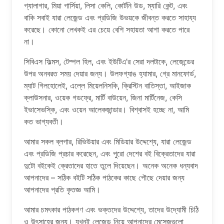
গ্যালাগার, মিয়া গার্সিয়া, লিসা কেলি, কোর্টনি উড, ম্যারি কেন্ট, এবং
বাকি সবাই যারা লেজেন্ড এবং প্রডিজি উভয়কে জীবন্ত করতে সাহায্য
করেছে। কোনো লেখকই এর চেয়ে বেশি সহায়তা আশা করতে পারে
না।
সিবিএস ফিল্মস, টেম্পল হিল, এবং ইউটিএ’র সেরা দলটাকে, লেজেন্ডের
উপর অনবরত সময় দেয়ার জন্য। উলফগ্যাঙ হ্যামার, গ্রে মানফোর্ড,
ম্যাট গিলহোলেই, এল্লে মিয়েলনিসকি, ক্রিস্টিন বাতিস্তা, আইজাক
ক্লাউসনার, ওয়েক গডফ্রে, মার্টি বাউয়েন, জিনা মার্টিনেজ, কেসি
ইভাসেভস্কি, এবং ওয়েন আলেকজান্ডার। বিশ্বাসই হচ্ছে না, আমি
কত ভাগ্যবতী।
আমার সকল ব্লগার, রিভিউয়ার এবং মিডিয়ার উদ্দেশ্যে, যারা লেজেন্ড
এবং প্রডিজি প্রচার করেছেন, এবং পুরো দেশের বই বিক্রেতাদের যারা
দুটো বইকেই ক্রেতাদের হাতে তুলে দিয়েছেন। অনেক অনেক ধন্যবাদ
আপনাদের – সঠিক বইটি সঠিক পাঠকের কাছে পৌছে দেয়ার জন্য
আপনাদের প্রতি কৃতজ্ঞ আমি।
আমার চমৎকার পাঠকগণ এবং ভক্তদের উদ্দেশ্যে, তাদের উদ্যোমী চিঠি
ও উৎসাহের জন্য। যখনই লেজেন্ড নিয়ে আপনাদের মেসেজগুলো