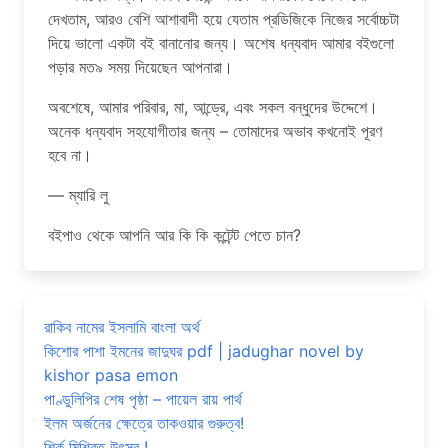
দেখতাম, আরও বেশি আশাবাদী হয়ে যেতাম প্রডিজিকে নিজের সর্বোচ্চটা
দিয়ে ভালো একটা বই বানানোর জন্য। অশেষ ধন্যবাদ আমার বইগুলো
পড়ার মত৯ সময় দিয়েছেন আপনারা।
অবশেষে, আমার পরিবার, মা, আন্ড্রে, এবং সকল বন্ধুদের উদ্দেশে।
অনেক ধন্যবাদ সহযোগীতার জন্য – তোমাদের অভাব কখনোই পূরণ
হবে না।
— ম্যারি লু
বইপাও থেকে আপনি আর কি কি কন্টেন্ট পেতে চান?
রাকিব নামের ইসলামি বাংলা অর্থ
কিশোর পাশা ইমনের জাদুঘর pdf | jadughar novel by
kishor pasa emon
পাণ্ডুলিপির শেষ পৃষ্ঠা – পায়েল রায় পার্থ
ইলম অর্জনের ক্ষেত্রে তাকওয়ার গুরুত্ব!
শির্ক মিশ্রিত উৎসব !