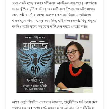
মধ্যে একটি হচ্ছে বারংবার দুশ্চিন্তায় আতঙ্কিত হয়ে পড়া। ল্যাপটপের
সামনে ফুঁপিয়ে ফুঁপিয়ে কাঁদা। আরেকটি হলো উপন্যাসের চরিত্রগুলোর
আরও গভীরে পৌছে তাদের অন্ধকার জগতের চিন্তা ও স্মৃতিগুলো
সামনে তুলে আনা। ভাগ্য সহায় ছিল, তাই এমন চমৎকার কিছু মানুষের
সমর্থন পেয়েছি যাদের সহায়তায় বইটি শেষ করতে পেরেছি আমি:
আমার এজেন্ট ক্রিস্টিন নেলসনের উদ্দেশ্যে, পান্ডুলিপিতে সর্ব প্রথম চোখ
বোলানোর জন্য। তোমার গঠনমূলক সমালোচনা আর পাঠ-প্রতিক্রিয়া