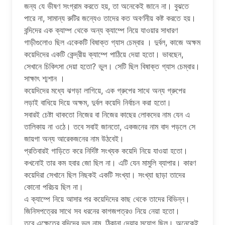
জন্য যে ভীষণ সংগ্রাম করতে হয়, তা অনেকেই জানে না। বুঝতে
পারে না, সামান্য রুটির জন্যেও তাদের কত অবর্ণনীয় কষ্ট করতে হয়।
বন্দিদের এক ক্যাম্প থেকে অন্য ক্যাম্পে নিয়ে যাওয়ার সাধারণ
গাড়ীগুলােও ছিল একেকটি বিষাক্ত গ্যাস চেম্বার । দুর্বল, কাজে অক্ষম
কয়েদিদের একটি কেন্দ্রীয় ক্যাম্পে পাঠিয়ে দেয়া হতাে। ভাবছেন,
সেখানে চিকিৎসা দেয়া হতাে? ভুল। সেটি ছিল বিষাক্ত গ্যাস চেম্বার।
সাক্ষাৎ শ্মশান ।
কয়েদিদের মধ্যে ঝগড়া লাগিয়ে, এক গ্রুপের সাথে অন্য গ্রুপের
লড়াই বাধিয়ে দিয়ে অক্ষম, দুর্বল কয়েদি নির্বাচন করা হতাে।
সবারই চেষ্টা থাকতাে নিজের বা নিজের কাছের লােকদের নাম যেন এ
তালিকায় না ওঠে। তবে সবাই জানতাে, একজনের নাম বাদ পড়লে সে
জায়গা অন্য আরেকজনের নাম উঠবেই।
প্রতিবারই গাড়িতে করে নির্দিষ্ট সংখ্যক কয়েদি নিয়ে যাওয়া হতাে।
কখনােই তার কম হবার জো ছিল না। এটি যেন মামুলি ব্যাপার। কারণ
কয়েদিরা সেখানে ছিল নিছকই একটি সংখ্যা। সংখ্যা ছাড়া তাদের
কোনাে পরিচয় ছিল না।
এ ক্যাম্পে নিয়ে আসার পর কয়েদিদের কাছ থেকে তাদের বিভিন্ন।
জিনিসপত্রের সাথে সব ধরনের কাগজপত্রও নিয়ে নেয়া হতাে।
তবে এক্ষেত্রে বন্দিদের ভুল নাম, ঠিকানা দেয়ার সুযােগ ছিল। অনেকেই