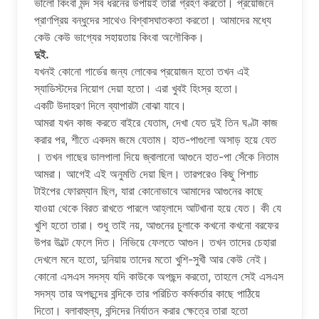
ভালাে কিংবা মন্দ সব ধরনের উপায়ই তারা গ্রহণ করতাে। প্রয়ােজনে
প্রাণপ্রিয় বন্ধুদের সাথেও বিশ্বাসঘাতকতা করতাে। আমাদের মধ্যে
কেউ কেউ ভাগ্যের সহায়তায় কিংবা অলৌকিক।
দুই.
যখনই কোনাে গার্ডের জন্য লােকের প্রয়ােজন হতাে তখন এই
স্যাডিস্টদের নিয়ােগ দেয়া হতাে। এরা খুবই হিংস্র হতাে।
একটি উদাহরণ দিলে ব্যাপারটা বােঝা যাবে।
আমরা যখন কাজ করতে বাইরে যেতাম, দেখা যেত দুই তিন ঘণ্টা কাজ
করার পর, শীতে একদম জমে যেতাম। হাত-পাগুলাে অসাড় হয়ে যেত
। তখন গাছের ডালপালা দিয়ে জ্বালানাে আগুনে হাত-পা সেঁকে নিতাম
আমরা। আগেই এই অনুমতি দেয়া ছিল। তারপরেও কিছু পিশাচ
টাইপের ফোরম্যান ছিল, যারা কোনােভাবে আমাদের আগুনের কাছে
যাওয়া থেকে বিরত রাখতে পারলে আহ্লাদে আটখানা হয়ে যেত। কী যে
খুশি হতাে তারা। শুধু তাই নয়, আগুনের চুলাকে কখনাে কখনাে বরফের
উপর উল্টে ফেলে দিত। নিভিয়ে ফেলতে আগুন। তখন তাদের চেহারা
দেখলে মনে হতাে, দুনিয়ায় তাদের মতাে খুশি-সুখী আর কেউ নেই।
কোনাে এসএস সদস্য যদি কাউকে অপছন্দ করতাে, তাহলে সেই এসএস
সদস্য তার অপছন্দের বন্দিকে তার পরিচিত কর্মকর্তার কাছে পাঠিয়ে
দিতাে। বলাবাহুল্য, বন্দিদের নির্যাতন করার ক্ষেত্রে তারা হতাে