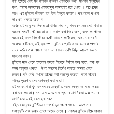
বলা হয়েছে সেই সব সামরিক বাহিনীর লােকদের কথা, সাধারণ মানুষদের
কথা, যাদের আত্মত্যাগ লােকচক্ষুর আড়ালেই রয়ে গেছে । কাপােদের
সাথে এই বন্দিদের জীবনযাপনে ছিল বিস্তর ফারাক। কাপােদের কখনাে
না খেয়ে থাকতে হতাে না।
অথচ এইসব বন্দিরা ঠিক মতাে খাবার পেত না, খাবার পেলেও সেই খাবারে
অনেক সময়ই পেট ভরতাে না। অবাক করা বিষয় হলাে, এসব কাপােদের
অনেকেই স্বাভাবিক জীবন যতটা আরামে কাটিয়েছে, তার চেয়ে বেশি
আরামে কাটিয়েছে এই ক্যাম্পে। বন্দিদের প্রতি এসব কাপােরা গার্ডের
চেয়ে কঠোর এবং এসএস সদস্যদের চেয়ে বেশি নিষ্ঠুর আচরণ করতাে।
মারধাের করত।
বন্দিদের মাঝ থেকে তাদেরই কাপাে হিসেবে নির্বাচন করা হতাে, যারা সব
সময় অনুগত থাকবে। উপর মহলের নির্দেশ অক্ষরে অক্ষরে মেনে
চলবে। যদি কেউ কখনাে তাদের কথা অমান্য করতাে, সাথে সাথেই
শাস্তিস্বরূপ তাদের অপদস্থ করা হতাে।
এইসব কাপােরা খুব অল্পসময়ের মধ্যেই এসএস সদস্যদের মতাে আচরণ
করা শুরু করতাে। বলা চলে এসএস সদস্যদের মানসিকতা এবং তাদের
মানসিকতা একই রকম হয়ে যেত।
বাইরের মানুষের বন্দিজীবন সম্পর্কে ভুল ধারণা থাকে। কারণ তারা
সহানুভূতি এবং কৃপার চোখে তাদের দেখে । একজন বন্দিকে বেঁচে থাকার