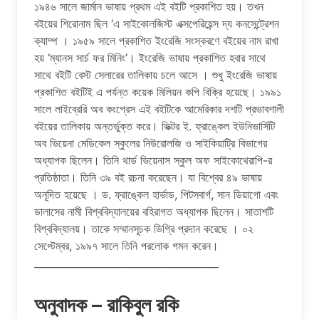
১৯৪৬ সালে জার্মান ভাষায় প্রথম এই বইটি প্রকাশিত হয়। তখন
বইয়ের শিরােনাম ছিল ‘এ সাইকোলজিস্ট এক্সপেরিয়েন্স দ্য কনসেন্ট্রেশন
ক্যাম্প । ১৯৫৯ সালে প্রকাশিত ইংরেজি সংস্করণে বইয়ের নাম রাখা
হয় ‘ম্যানস সার্চ ফর মিনিং’। ইংরেজি ভাষায় প্রকাশিত হবার সাথে
সাথে বইটি বেস্ট সেলারের তালিকায় চলে আসে । শুধু ইংরেজি ভাষায়
প্রকাশিত বইটিই এ পর্যন্ত কয়েক মিলিয়ন কপি বিক্রি হয়েছে। ১৯৯১
সালে লাইব্রেরি অব কংগ্রেস এই বইটিকে আমেরিকার দশটি প্রভাবশালী
বইয়ের তালিকায় অন্তর্ভুক্ত করে। ভিক্টর ই. ফ্রাঙ্কেল ইউনিভার্সিটি
অব ভিয়েনা মেডিকেল স্কুলের নিউরােলজি ও সাইকিয়াট্রি বিভাগের
অধ্যাপক ছিলেন। তিনি থার্ড ভিয়েনাস স্কুল অফ সাইকোথেরাপি-র
প্রতিষ্ঠাতা। তিনি ৩৯ বই রচনা করেছেন। যা বিশ্বের ৪৯ ভাষায়
অনূদিত হয়েছে । ড. ফ্রাঙ্কেল হার্ভাড, পিটসবার্গ, সান ডিয়াগাে এবং
ডালাসের নামী বিশ্ববিদ্যালয়ের বহিরাগত অধ্যাপক ছিলেন। সাতাশটি
বিশ্ববিদ্যালয়। তাকে সম্মানসূচক ডিগ্রি প্রদান করেছে । ০২
সেপ্টেম্বর, ১৯৯৭ সালে তিনি পরলােক গমন করেন।
_____________________________________
অনুবাদক – রাকিবুল রকি