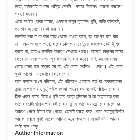
মতে, কাউকেই কখনাে শাস্তি দেননি। কারাে বিরুদ্ধে কোনাে পদক্ষেপ
গ্রহণ করেননি।
এতে স্পষ্টই বােঝা যাচ্ছে, একজন মানুষ ক্যাম্পে বন্দি, নাকি কর্মকর্তা,
তা তার আচরণে বােঝা যায় না।
মানবিক দয়া কখন কার কাছ থেকে পাওয়া যাবে, তা আগেই বলা যায়
না। এমনও হতে পারে, যাদের ঢালাও ভাবে নিন্দা করলেও কেউ টু শব্দ
করবে না, তারাও মানবিক আচরণ দেখাতে পারে। আসলে মানুষের মাঝে
ফেরেশতা এবং শয়তান খুব কাছাকাছি বাস করে। তাই অনেক সময়
জোর গলায় বলা সম্ভব হয় না, এই লােক ইবলিশ। খারাপ। এই লােক
খুবই ভালাে। একেবারে ফেরেশতা।
তবে ক্যাম্পের যে পরিবেশ, এই পরিবেশে একজন গার্ড বা ফোরম্যানের
বন্দিদের প্রতি সহানুভূতিশীল হওয়া তাদের বড় মনেরই পরিচয় দেয় ।
ঠিক একই ভাবে নিজেও বন্দি হয়ে অন্য বন্দিদের উপর অত্যাচার করা
তাদের ছােটলােকির পরিচয়ই দেয়। বন্দিরা তাদের সহবন্দিদের কাছে রূঢ়
আচরণ পেলে ভীষণ কষ্ট পেতাে, তেমনি কারাে কাছ থেকে সহানুভূতিশীল
আচরণ পেলে খুবই আবেগ তাড়িত হয়ে পড়তাে। একটি ঘটনা আমার
স্পষ্ট মনে পড়ে।
Author Information