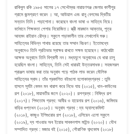
রাকিবুল রকি ১৯৮৫ সালের ১৭ সেপ্টেম্বর নারায়ণগঞ্জ জেলার কাশীপুর
গ্রামে জন্মগ্রহণ করেন । আ, আউয়াল এবং রানু বেগমের দ্বিতীয়
সন্তান তিনি। পড়াশােনা। করেছেন বাংলা ভাষা ও সাহিত্য নিয়ে।
বর্তমানে শিক্ষকতা পেশায় নিয়ােজিত। স্ত্রী মারজান আক্তার, পুত্র
আহমদ রাইয়ান রৌদ্র। স্কুলে পড়াকালীন তার লেখালেখি শুরু।
সাহিত্যের বিভিন্ন শাখায় রয়েছে তার সম্মান বিচরণ। ইতােমধ্যে
অনুবাদেও তিনি প্রতিভার স্বাক্ষর রাখতে সক্ষম হয়েছেন। কাঠখোট্টা
আক্ষক অনুবাদে তিনি বিশ্বাসী নন। মধ্যযুগে অনুবাদের যে ধারা চালু
হয়েছিল বাংলা। সাহিত্যে, তিনি সেই ধারারই উত্তরসাধক। সহজসরল
প্রাঞ্জল ভাষায় করা তার অনুবাদ পড়ে পাঠক লাভ করেন মৌলিক
সাহিত্যের স্বাদ। তাঁর প্রকাশিত বইগুলাে হলােকাব্যগ্রন্থ : তুমি
হাসলে সূর্যটা কেমন মন খারাপ করে নিভে যায় (২০১৫), ধান-কাউনের
গল্প (২০১৮), মায়াবতীর জলে (২০২০)। গল্পগ্রন্থ : নিষিদ্ধ গল্প
(২০১৭)। শিশুতােষ গ্রন্থ: আবীর ও হায়েনার গল্প (২০১৬), জমিদার
বাড়ির গুপ্তধন (২০১৮)। অনুবাদ গ্রন্থ : দ্য অ্যালকেমিস্ট
(২০১৮), কাজুও ইশিগুরাের গল্প (২০১৮), এলিয়েন এলাে স্কুলে
(২০১৯), দ্য পাওয়ার অব ইয়াের সাবকনশাস মাইন্ড (২০২০)। যৌথ
সম্পাদিত গ্রন্থ : মজার বই (২০১৫), পৌরাণিক শব্দকোষ (২০১৮)