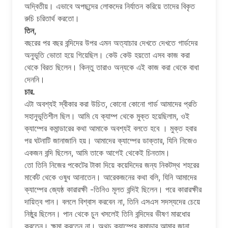
অদ্বিতীয়। এভাবে অপছন্দের লােকদের নির্যাতন করিয়ে তাদের বিকৃত
রুচি চরিতার্থ করতাে।
তিন,
বছরের পর বছর বন্দিদের উপর এমন অত্যাচার দেখতে দেখতে গার্ডদের
অনুভূতি ভোতা হয়ে গিয়েছিল। কেউ কেউ হয়তাে এসব কাজ করা
থেকে বিরত ছিলেন। কিন্তু তারাও অন্যকে এই কাজ করা থেকে বাধা
দেননি।
চার.
এটা অবশ্যই স্বীকার করা উচিত, কোনাে কোনাে গার্ড আমাদের প্রতি
সহানুভূতিশীল ছিল। আমি যে ক্যাম্প থেকে মুক্ত হয়েছিলাম, ওই
ক্যাম্পের কমান্ডারের কথা আমাকে অবশ্যই বলতে হবে । মুক্ত হবার
পর ঘটনাটি জানাজানি হয়। আমাদের ক্যাম্পের ডাক্তার, যিনি নিজেও
একজন বন্দি ছিলেন, আমি তাকে আগেই থেকেই চিনতাম।
তাে তিনি নিজের পকেটের টাকা দিয়ে কয়েদিদের জন্য নিকটস্থ শহরের
মার্কেট থেকে ওষুধ আনাতেন। আরেকজনের কথা বলি, যিনি আমাদের
ক্যাম্পের জ্যেষ্ঠ কারারক্ষী -তিনিও মূলত বন্দিই ছিলেন। পরে কারারক্ষীর
দায়িত্ব পান। বললে বিশ্বাস করবেন না, তিনি এসএস সদস্যদের চেয়ে
নিষ্ঠুর ছিলেন। পান থেকে চুন খসলেই তিনি বন্দিদের ভীষণ মারধাের
করতেন। ক্ষমা করতেন না। অথচ ক্যাম্পের কমান্ডার আমার জানা