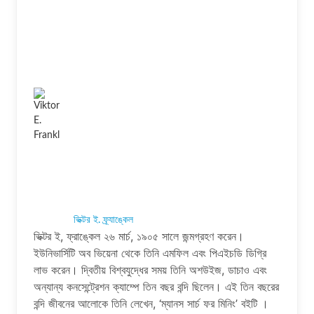
ভিক্টর ই. ফ্র্যাঙ্কেল
ভিক্টর ই, ফ্রাঙ্কেল ২৬ মার্চ, ১৯০৫ সালে জন্মগ্রহণ করেন।
ইউনিভার্সিটি অব ভিয়েনা থেকে তিনি এমফিল এবং পিএইচডি ডিগ্রি
লাভ করেন। দ্বিতীয় বিশ্বযুদ্ধের সময় তিনি অশউইজ, ডাচাও এবং
অন্যান্য কনসেন্ট্রেশন ক্যাম্পে তিন বছর বন্দি ছিলেন। এই তিন বছরের
বন্দি জীবনের আলােকে তিনি লেখেন, ‘ম্যানস সার্চ ফর মিনিং’ বইটি ।