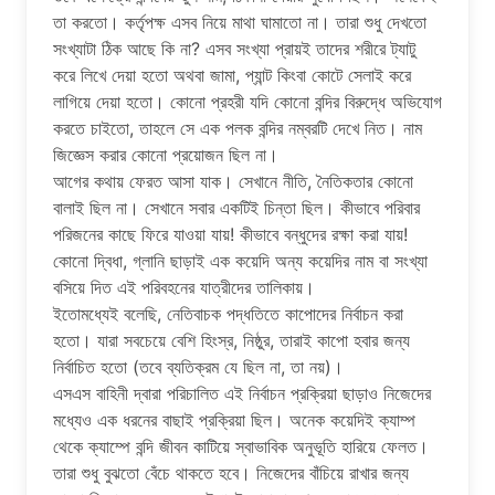
তা করতাে। কর্তৃপক্ষ এসব নিয়ে মাথা ঘামাতাে না। তারা শুধু দেখতাে
সংখ্যাটা ঠিক আছে কি না? এসব সংখ্যা প্রায়ই তাদের শরীরে ট্যাটু
করে লিখে দেয়া হতাে অথবা জামা, প্যান্ট কিংবা কোটে সেলাই করে
লাগিয়ে দেয়া হতাে। কোনাে প্রহরী যদি কোনাে বন্দির বিরুদ্ধে অভিযােগ
করতে চাইতাে, তাহলে সে এক পলক বন্দির নম্বরটি দেখে নিত। নাম
জিজ্ঞেস করার কোনাে প্রয়ােজন ছিল না।
আগের কথায় ফেরত আসা যাক। সেখানে নীতি, নৈতিকতার কোনাে
বালাই ছিল না। সেখানে সবার একটিই চিন্তা ছিল। কীভাবে পরিবার
পরিজনের কাছে ফিরে যাওয়া যায়! কীভাবে বন্ধুদের রক্ষা করা যায়!
কোনাে দ্বিধা, গ্লানি ছাড়াই এক কয়েদি অন্য কয়েদির নাম বা সংখ্যা
বসিয়ে দিত এই পরিবহনের যাত্রীদের তালিকায়।
ইতােমধ্যেই বলেছি, নেতিবাচক পদ্ধতিতে কাপােদের নির্বাচন করা
হতাে। যারা সবচেয়ে বেশি হিংস্র, নিষ্ঠুর, তারাই কাপাে হবার জন্য
নির্বাচিত হতাে (তবে ব্যতিক্রম যে ছিল না, তা নয়)।
এসএস বাহিনী দ্বারা পরিচালিত এই নির্বাচন প্রক্রিয়া ছাড়াও নিজেদের
মধ্যেও এক ধরনের বাছাই প্রক্রিয়া ছিল। অনেক কয়েদিই ক্যাম্প
থেকে ক্যাম্পে বন্দি জীবন কাটিয়ে স্বাভাবিক অনুভূতি হারিয়ে ফেলত।
তারা শুধু বুঝতাে বেঁচে থাকতে হবে। নিজেদের বাঁচিয়ে রাখার জন্য