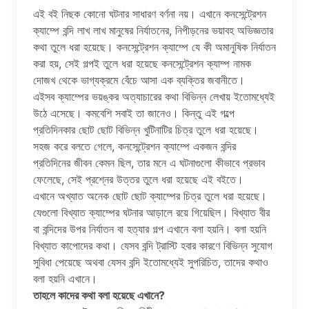
এই বই নিছক কোনাে ঘটনার সাধারণ বর্ণনা নয়। এখানে কনসেন্ট্রেশন
ক্যাম্পে বন্দি লাখ লাখ মানুষের নির্যাতনের, নিপীড়নের ভয়াবহ অভিজ্ঞতার
কথা তুলে ধরা হয়েছে। কনসেন্ট্রেশন ক্যাম্পে যে কী অমানুষিক নির্যাতন
করা হয়, সেই গল্পই তুলে ধরা হয়েছে কনসেন্ট্রেশন ক্যাম্প নামক
দোজখ থেকে ভাগ্যক্রমে বেঁচে আসা এক ব্যক্তির জবানীতে।
এইসব ক্যাম্পের ভয়ঙ্কর অত্যাচারের কথা বিভিন্ন লেখায় ইতােমধ্যেই
উঠে এসেছে। কমবেশি সবাই তা জানেও। কিন্তু এই গল্পে
প্রতিদিনকার ছােট ছােট বিভিন্ন খুটিনাটির চিত্র তুলে ধরা হয়েছে।
সহজ করে বলতে গেলে, কনসেন্ট্রেশন ক্যাম্পে একজন বন্দির
প্রতিদিনের জীবন কেমন ছিল, তার মনে এ ঘটনাগুলাে কীভাবে প্রভাব
ফেলেছে, সেই প্রশ্নের উত্তর তুলে ধরা হয়েছে এই বইতে।
এখানে অখ্যাত অনেক ছােট ছােট ক্যাম্পের চিত্র তুলে ধরা হয়েছে।
যেগুলাে বিখ্যাত ক্যাম্পের ঘটনার আড়ালে রয়ে গিয়েছিল। বিখ্যাত বীর
বা বন্দিদের উপর নির্যাতন বা হত্যার গল্প এখানে বলা হয়নি। বলা হয়নি
বিখ্যাত কাপােদের কথা। যেসব বন্দি ট্রাস্টি হবার কারণে বিভিন্ন সুযােগ
সুবিধা পেয়েছে অথবা যেসব বন্দি ইতােমধ্যেই সুপরিচিত, তাদের কথাও
বলা হয়নি এখানে।
তাহলে কাদের কথা বলা হয়েছে এখানে?