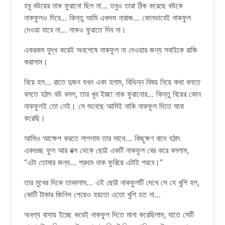
হবু বউয়ের নাক ফুরানো ছিল না… তবুও তারা ঠিক করেছে বউকে
নাকফুলও দিবে… কিন্তু আমি একদম নারাজ… কোনভাবেই নাকফুল
দেওয়া যাবে না… নাকও ফুরাতে দিব না।
একরকম যুদ্ধ করেই অবশেষে নাকফুল না দেওয়ার জন্য সবাইকে রাজি
করালাম।
বিয়ে হল… রাতে দুজন যখন একা হলাম, বিভিন্ন বিষয় নিয়ে কথা বলতে
বলতে হঠাৎ বউ বলল, তার খুব ইচ্ছা নাক ফুরানোর… কিন্তু বিয়ের কোন
নাকফুলই তো নেই। সে শুনেছে আমিই নাকি নাকফুল দিতে মানা
করেছি।
আমিও আক্ষেপ করতে লাগলাম তার সাথে… কিছুক্ষণ বাদে হঠাৎ
একগুচ্ছ ফুল আর বক্স থেকে ছোট্ট একটি নাকফুল বের করে বললাম,
“এটা তোমার জন্য… প্রথম নাক ফুরিয়ে এটাই পরবে।”
তার মুখের দিকে তাকালাম… এই ছোট্ট নাকফুলটি দেখে সে যে খুশি হল,
কোটি টাকার জিনিস পেয়েও হয়তো এতো খুশি হত না…
অবশ্য বাসায় ইচ্ছে করেই নাকফুল দিতে মানা করেছিলাম, যাতে সেটি