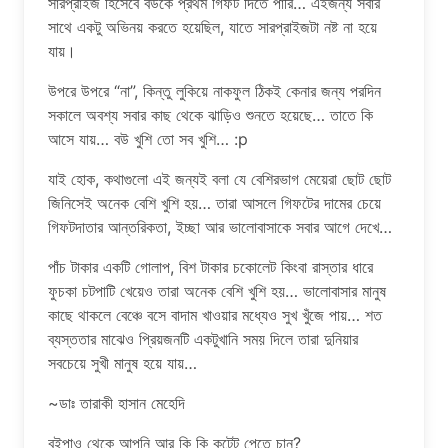
সারপ্রাইজ হিসেবে বউকে প্রথম গিফট দিতে পারি… এইজন্য সবার
সাথে একটু অভিনয় করতে হয়েছিল, যাতে সারপ্রাইজটা নষ্ট না হয়ে
যায়।
উপরে উপরে “না”, কিন্তু লুকিয়ে নাকফুল ঠিকই কেনার জন্য পরদিন
সকালে অবশ্য সবার কাছ থেকে ঝাড়িও শুনতে হয়েছে… তাতে কি
আসে যায়… বউ খুশি তো সব খুশি… :p
যাই হোক, কথাগুলো এই জন্যই বলা যে বেশিরভাগ মেয়েরা ছোট ছোট
জিনিসেই অনেক বেশি খুশি হয়… তারা আসলে গিফটের দামের চেয়ে
গিফটদাতার আন্তরিকতা, ইচ্ছা আর ভালোবাসাকে সবার আগে দেখে…
পাঁচ টাকার একটি গোলাপ, বিশ টাকার চকোলেট কিংবা রাস্তার ধারে
ফুচকা চটপাটি খেয়েও তারা অনেক বেশি খুশি হয়… ভালোবাসার মানুষ
কাছে থাকলে বেঞ্চে বসে বাদাম খাওয়ার মধ্যেও সুখ খুঁজে পায়… শত
ব্যস্ততার মাঝেও প্রিয়জনটি একটুখানি সময় দিলে তারা দুনিয়ার
সবচেয়ে সুখী মানুষ হয়ে যায়…
~ডাঃ তারাকী হাসান মেহেদি
বইপাও থেকে আপনি আর কি কি কন্টেন্ট পেতে চান?