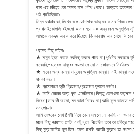
ফুটিয়ে তুলেছেন তা একেবারেই অনিন্দ্য সুন্দর। রিতিশা চরিত্
বলব এই চরিত্র তো আমার মনে গেঁথে গেছে। ডাক্তার তরফদার 
পাঠ প্রতিক্রিয়াঃ
ভিন্ন ঘরানার বই লিখেন বলে মোশতাক আহমেদ আমার প্রিয় লেখ
প্যারাসাইকোলজি বইগুলো আমার মনে এক অন্যরকম অনুভূতির সৃষ্
আমাকে একদম অবাক করে দিয়েছে কি ভাবলাম আর শেষে কি বের
পছন্দের কিছু লাইনঃ
★ মানুষ ইচ্ছা করলে সবকিছু করতে পারে না।পৃথিবীর সবচেয়ে বুদ্ধিম
করেননি,প্রত্যেক মানুষের ক্ষমতা কোনো না কোনভাবে নিয়ন্ত্রিত।
★ মায়ের জন্য কান্না মানুষের অকৃত্রিম কান্না। এই কান্না মায
হালকা করে।
★ প্রয়োজনে তুমি প্রিয়জন,প্রয়োজন ফুরালে দুর্জন।
‌★ আমি তোমার জন্য ফুল এনেছিলাম।কিন্তু জেলখানা কতৃপক্ষ আন
নিষেধ।তবে কী জানো, মন আনা নিষেধ না।আমি ফুল আনতে পারিনি
সমালোচনাঃ
আমি লেখকের লেখনশৈলী নিয়ে কোন সমালোচনা করছি না।ওনার ল
মাঝে কিছু জায়গায় গল্পটা একটু ঝুলে গিয়েছিল তবে তা চরিত্
কিছু মুদ্রণজনিত ভুল ছিল।আশা রাখছি পরবর্তী মুদ্রণে তা সংশো