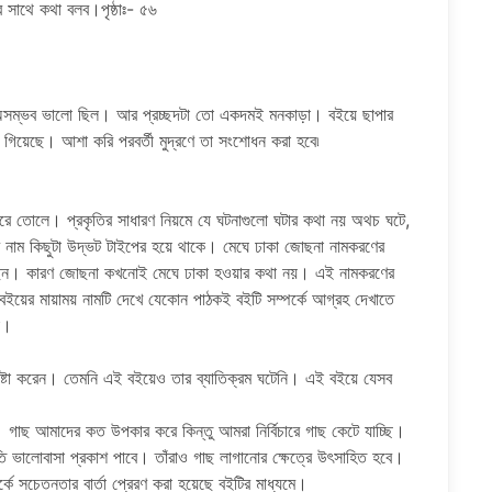
র সাথে কথা বলব।পৃষ্ঠাঃ- ৫৬
 মান অসম্ভব ভালো ছিল। আর প্রচ্ছদটা তো একদমই মনকাড়া। বইয়ে ছাপার
ে গিয়েছে। আশা করি পরবর্তী মুদ্রণে তা সংশোধন করা হবে৷
রে তোলে। প্রকৃতির সাধারণ নিয়মে যে ঘটনাগুলো ঘটার কথা নয় অথচ ঘটে,
নাম কিছুটা উদ্ভট টাইপের হয়ে থাকে। মেঘে ঢাকা জোছনা নামকরণের
খিয়েছেন। কারণ জোছনা কখনোই মেঘে ঢাকা হওয়ার কথা নয়। এই নামকরণের
বইয়ের মায়াময় নামটি দেখে যেকোন পাঠকই বইটি সম্পর্কে আগ্রহ দেখাতে
া।
 চেষ্টা করেন। তেমনি এই বইয়েও তার ব্যাতিক্রম ঘটেনি। এই বইয়ে যেসব
। গাছ আমাদের কত উপকার করে কিন্তু আমরা নির্বিচারে গাছ কেটে যাচ্ছি।
ি ভালোবাসা প্রকাশ পাবে। তাঁরাও গাছ লাগানোর ক্ষেত্রে উৎসাহিত হবে।
পর্কে সচেতনতার বার্তা প্রেরণ করা হয়েছে বইটির মাধ্যমে।