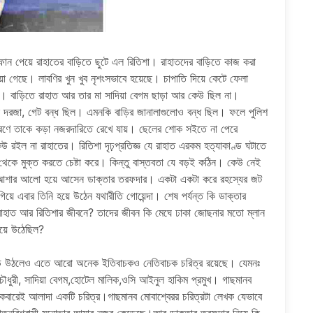
োন পেয়ে রাহাতের বাড়িতে ছুটে এল রিতিশা। রাহাতদের বাড়িতে কাজ করা
ওয়া গেছে। লাবণির খুন খুব নৃশংসভাবে হয়েছে। চাপাতি দিয়ে কেটে ফেলা
। বাড়িতে রাহাত আর তার মা সাদিয়া বেগম ছাড়া আর কেউ ছিল না।
 দরজা, গেট বন্ধ ছিল। এমনকি বাড়ির জানালাগুলোও বন্ধ ছিল। ফলে পুলিশ
কারণে তাকে কড়া নজরদারিতে রেখে যায়। ছেলের শোক সইতে না পেরে
 রইল না রাহাতের। রিতিশা দৃঢ়প্রতিজ্ঞ যে রাহাত এরকম হত্যাকাণ্ড ঘটাতে
 থেকে মুক্ত করতে চেষ্টা করে। কিন্তু বাস্তবতা যে বড়ই কঠিন। কেউ নেই
মে আশার আলো হয়ে আসেন ডাক্তার তরফদার। একটা একটা করে রহস্যের জট
িয়ে এবার তিনি হয়ে উঠেন যথারীতি গোয়েন্দা। শেষ পর্যন্ত কি ডাক্তার
রাহাত আর রিতিশার জীবনে? তাদের জীবন কি মেঘে ঢাকা জোছনার মতো ম্লান
হয়ে উঠেছিল?
ে গড়ে উঠলেও এতে আরো অনেক ইতিবাচকও নেতিবাচক চরিত্র রয়েছে। যেমনঃ
 চৌধুরী, সাদিয়া বেগম,হোটেল মালিক,ওসি আইনুল হাকিম প্রমুখ। গাছমানব
কেবারেই আলাদা একটি চরিত্র।গাছমানব মোবাশ্বেরর চরিত্রটা লেখক যেভাবে