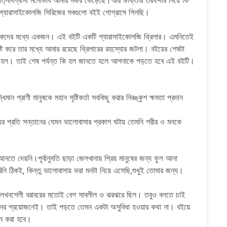
রের আত্নবিশ্বাসী মনোভাব আমার নজর কেড়েছে।আর ডাক্তার তরফদার নিয়ে কি
প্যারাসাইকোলজি সিরিজের সবগুলো বইই গোগ্রাসে গিলছি।
কেদের মধ্যে একজন। এই বইটি একটি প্যারাসাইকোলজি থ্রিলার। এমনিতেই
টি করে তার মধ্যে আবার রয়েছে থ্রিলারের রহস্যোর জটলা। বইয়ের শেষটা
 হল। তাই শেষ পর্যন্ত কি হল জানতে হলে আপনাকে পড়তে হবে এই বইটি।
ান প্রাণী মানুষকে মহান সৃষ্টিকর্তা সবকিছু করার নিরঙ্কুশ ক্ষমতা প্রদান
়ের প্রতি সন্তানের যেমন ভালোবাসার প্রকাশ ঘটায় তেমনি শরীর ও মনকে
তে দেয়নি।পূর্বানুমতি ছাড়া জেলখানায় প্রিয় মানুষের জন্য ফুল আনা
 ঠিকই, কিন্তু ভালোবাসায় ভরা মনটা নিয়ে এসেছি,শুধুই তোমার জন্য।
েখনশেলী বরাবরের মতোই বেশ সাবলীল ও ঝরঝরে ছিল। তবুও বলতে চাই
র গঠনের প্রয়োজনেই। তাই পড়তে তেমন একটা অসুবিধা হওয়ার কথা না। বইয়ে
ধন করা হবে।