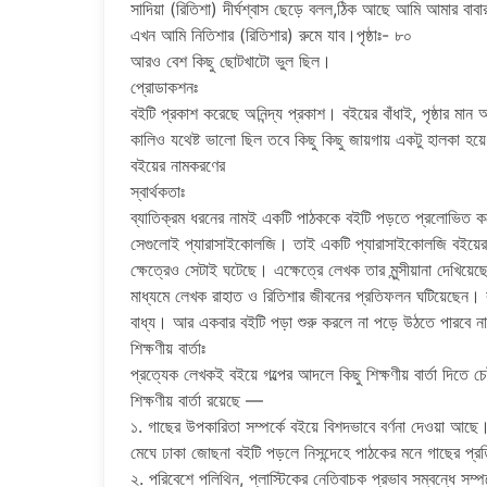
সাদিয়া (রিতিশা) দীর্ঘশ্বাস ছেড়ে বলল,ঠিক আছে আমি আমার বাবা
এখন আমি নিতিশার (রিতিশার) রুমে যাব।পৃষ্ঠাঃ- ৮০
আরও বেশ কিছু ছোটখাটো ভুল ছিল।
প্রোডাকশনঃ
বইটি প্রকাশ করেছে অনিন্দ্য প্রকাশ। বইয়ের বাঁধাই, পৃষ্ঠার
কালিও যথেষ্ট ভালো ছিল তবে কিছু কিছু জায়গায় একটু হালকা হয়
বইয়ের নামকরণের
স্বার্থকতাঃ
ব্যাতিক্রম ধরনের নামই একটি পাঠককে বইটি পড়তে প্রলোভিত ক
সেগুলোই প্যারাসাইকোলজি। তাই একটি প্যারাসাইকোলজি বইয়ের 
ক্ষেত্রেও সেটাই ঘটেছে। এক্ষেত্রে লেখক তার মুন্সীয়ানা দে
মাধ্যমে লেখক রাহাত ও রিতিশার জীবনের প্রতিফলন ঘটিয়েছেন। 
বাধ্য। আর একবার বইটি পড়া শুরু করলে না পড়ে উঠতে পারবে ন
শিক্ষণীয় বার্তাঃ
প্রত্যেক লেখকই বইয়ে গল্পের আদলে কিছু শিক্ষণীয় বার্তা দিতে
শিক্ষণীয় বার্তা রয়েছে —
১. গাছের উপকারিতা সম্পর্কে বইয়ে বিশদভাবে বর্ণনা দেওয়া আছে
মেঘে ঢাকা জোছনা বইটি পড়লে নিসন্দেহে পাঠকের মনে গাছের প্রত
২. পরিবেশে পলিথিন, প্লাস্টিকের নেতিবাচক প্রভাব সম্বন্ধে সম্