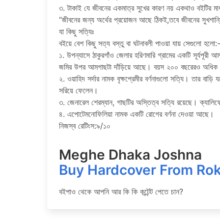
৩. টাকাই যে জীবনের একমাত্র সুখের কারণ নয় একথাও বইটির মাধ
“জীবনের জন্য অর্থের প্রয়োজন আছে ঠিকই,তবে জীবনের সুখশান্
যা কিছু সত্যিঃ
বইয়ে বেশ কিছু সত্য বস্তু বা ঘটনাবলী পাওয়া যায় সেগুলো হলো:
১. উপন্যাসে ঠাকুরগাঁও জেলার হরিণমারি গ্রামের একটি সূর্যপূরী
জমির উপর আমগাছটা দাঁড়িয়ে আছে। বয়স ২০০ বছরেরও অধিক। 
২. ওয়াহিদ সর্দার নামক বৃক্ষপ্রেমীর বর্ণনাগুলো সত্যি। তার ব
সরিয়ে ফেলেন।
৩. জেনারেল শেরম্যান, গাছটির অস্তিত্ব সত্যি রয়েছে। ক্যালি
৪. এপোটেমনোফিলিয়া নামক একটি রোগের বর্ণনা দেওয়া আছে।
নিজস্ব রেটিংস:৯/১০
Meghe Dhaka Joshna
Buy Hardcover From Ro
বইপাও থেকে আপনি আর কি কি কন্টেন্ট পেতে চান?