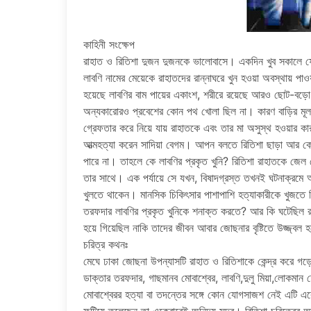
কাহিনী সংক্ষেপ
রাহাত ও রিতিশা দুজন দুজনকে ভালোবাসে। একদিন খুব সকালে ফ
লাবণি নামের মেয়েকে রাহাতদের রান্নাঘরে খুন হওয়া অবস্থায় পা
হয়েছে লাবণির বাম পায়ের একাংশ, শরীরে রয়েছে আরও ছোট-বড়ো
অন্যকারোরও প্রবেশের কোন পথ খোলা ছিল না। কারণ বাড়ির মূল
গ্রেফতার করে নিয়ে যায় রাহাতকে এবং তার মা অসুস্থ হওয়ার 
আত্মহত্যা করেন সাদিয়া বেগম। আপন বলতে রিতিশা ছাড়া আর কেউ
পারে না। তাহলে কে লাবণির প্রকৃত খুনি? রিতিশা রাহাতকে জেল
তার সাথে। এক পর্যায়ে সে যখন, বিষাদগ্রস্ত তখনই ঘটনাক্র
খুলতে থাকেন। মানসিক চিকিৎসার পাশাপাশি হত্যাকারীকে খুজতে গ
তরফদার লাবণির প্রকৃত খুনিকে শনাক্ত করতে? আর কি ঘটেছিল 
হয়ে গিয়েছিল নাকি তাদের জীবন আবার জোছনার বৃষ্টিতে উজ্জ্বল 
চরিত্র কথনঃ
মেঘে ঢাকা জোছনা উপন্যাসটি রাহাত ও রিতিশাকে কেন্দ্র কর
ডাক্তার তরফদার, গাছমানব মোবাশ্বের, লাবণি,দুলু মিয়া,লোকমান
মোবাশ্বেরর হত্যা বা তদন্তের সঙ্গে কোন যোগসাজশ নেই এটি এ