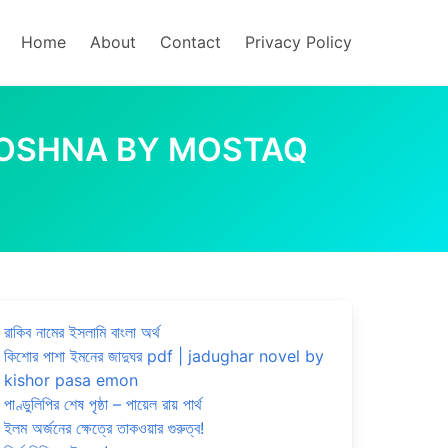
Home
About
Contact
Privacy Policy
AKA JOSHNA BY MOSTAQ
রাকিব নামের ইসলামি বাংলা অর্থ
কিশোর পাশা ইমনের জাদুঘর pdf | jadughar novel by
kishor pasa emon
পাণ্ডুলিপির শেষ পৃষ্ঠা – পায়েল রায় পার্থ
ইলম অর্জনের ক্ষেত্রে তাকওয়ার গুরুত্ব!