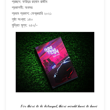
প্রচ্ছদ: ফরিদুর রহমান রাজীব
প্রকাশনী: অবসর
প্রথম প্রকাশ: ফেব্রুয়ারি ২০২১
পৃষ্ঠা সংখ্যা: ১৪০
মুদ্রিত মূল্য: ২৫০/-
         𝐹𝑜𝓇 𝓉𝒽𝑒𝓇𝑒 𝓉𝑜 𝒷𝑒 𝒷𝑒𝓉𝓇𝒶𝓎𝒶𝓁, 𝓉𝒽𝑒𝓇𝑒 𝓌𝑜𝓊𝓁𝒹 𝒽𝒶𝓋𝑒 𝓉𝑜 𝒽𝒶𝓋𝑒 