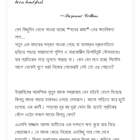
𝒷𝑒𝑒𝓃 𝓉𝓇𝓊𝓈𝓉 𝒻𝒾𝓇𝓈𝓉.
                                    —𝒮𝓊𝓏𝒶𝓃𝓃𝑒 𝒞𝑜𝓁𝓁𝒾𝓃𝓈
বেশ কিছুদিন থেকে পাওয়া যাচ্ছে ❝পথের রাজা❞-দের ক্ষতবিক্ষত
লাশ…
নতুন এক মাদকের সন্ধান পাওয়া গেছে যা অসম্ভব দ্রুতগতিতে
ছড়িয়ে পড়ছে সারাদেশে! পুলিশ ও নারকোটিক্স ডিপার্টমেন্ট যৌথভাবেও
যার প্রতিরোধ গড়ে তুলতে পারছে না। কেন যেন মনে হচ্ছে সিস্টেম
আগে থেকেই ঘুণে ধরা! নিজের লোকেরাই নেই তো এর পেছনে?
ইব্রাহিমের আকস্মিক মৃত্যু মাদক সম্রাজ্যে যেন হইচই ফেলে দিয়েছে
কিন্তু মাদক পাচার তারপরও চলছে দেদারসে। কালো গাড়িতে করে ছুটে
চলেছে এক রমণী। গন্তব্য দূর বহু দূর! ফোন রিং হতেই প্রতিবার
কেঁপে ওঠেন ফজল সাহেব কিন্তু কেন?
এএসপি সাজ্জাদ আলম অতীতের এক দগদগে ক্ষত বুকে বয়ে নিয়ে
বেড়াচ্ছেন। যে মাদক কেড়ে নিয়েছে এতকিছু তার শেষ দেখে
ছাড়বেই। কিন্তু অপারেশন পঞ্চগড় বদলে দিলো সব। জড়িয়ে গেল