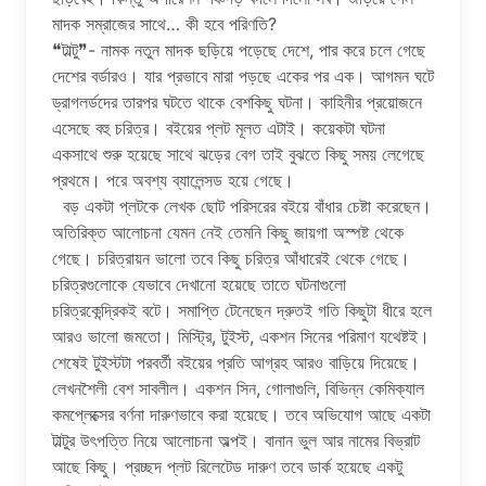
মাদক সম্রাজের সাথে… কী হবে পরিণতি?
❝টাল্টু❞- নামক নতুন মাদক ছড়িয়ে পড়েছে দেশে, পার করে চলে গেছে
দেশের বর্ডারও। যার প্রভাবে মারা পড়ছে একের পর এক। আগমন ঘটে
ড্রাগলর্ডদের তারপর ঘটতে থাকে বেশকিছু ঘটনা। কাহিনীর প্রয়োজনে
এসেছে বহু চরিত্র। বইয়ের প্লট মূলত এটাই। কয়েকটা ঘটনা
একসাথে শুরু হয়েছে সাথে ঝড়ের বেগ তাই বুঝতে কিছু সময় লেগেছে
প্রথমে। পরে অবশ্য ব্যালেন্সড হয়ে গেছে।
বড় একটা প্লটকে লেখক ছোট পরিসরের বইয়ে বাঁধার চেষ্টা করেছেন।
অতিরিক্ত আলোচনা যেমন নেই তেমনি কিছু জায়গা অস্পষ্ট থেকে
গেছে। চরিত্রায়ন ভালো তবে কিছু চরিত্র আঁধারেই থেকে গেছে।
চরিত্রগুলোকে যেভাবে দেখানো হয়েছে তাতে ঘটনাগুলো
চরিত্রকেন্দ্রিকই বটে। সমাপ্তি টেনেছেন দ্রুতই গতি কিছুটা ধীরে হলে
আরও ভালো জমতো। মিস্ট্রি, টুইস্ট, একশন সিনের পরিমাণ যথেষ্টই।
শেষেই টুইস্টটা পরবর্তী বইয়ের প্রতি আগ্রহ আরও বাড়িয়ে দিয়েছে।
লেখনশৈলী বেশ সাবলীল। একশন সিন, গোলাগুলি, বিভিন্ন কেমিক্যাল
কমপ্লেক্সের বর্ণনা দারুণভাবে করা হয়েছে। তবে অভিযোগ আছে একটা
টাল্টুর উৎপত্তি নিয়ে আলোচনা অল্পই। বানান ভুল আর নামের বিভ্রাট
আছে কিছু। প্রচ্ছদ প্লট রিলেটেড দারুণ তবে ডার্ক হয়েছে একটু