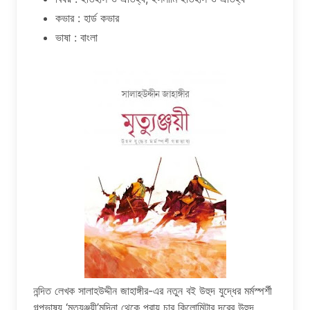
কভার : হার্ড কভার
ভাষা : বাংলা
নন্দিত লেখক সালাহউদ্দীন জাহাঙ্গীর-এর নতুন বই উহুদ যুদ্ধের মর্মস্পর্শী
গল্পভাষ্য ‘মৃত্যুঞ্জয়ী’মদিনা থেকে প্রায় চার কিলোমিটার দূরের উহুদ