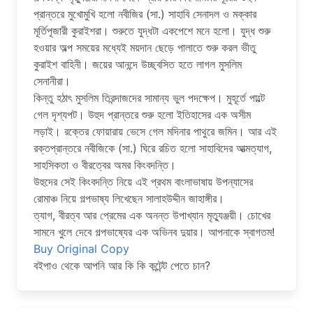
প্রান্তরে মুখোমুখি হলো নবীজির (সা.) সাহাবি সেনাদল ও মক্কার
মূর্তিপূজারী কুরাইশরা। শুরুতে যুদ্ধটা একপেশে মনে হলো। যুদ্ধ শুরু
হওয়ার অল্প সময়ের মধ্যেই ময়দান ছেড়ে পালাতে শুরু করল ভীতু
কুরাইশ বাহিনী। জয়ের আনন্দে উচ্ছ্বসিত হতে লাগল মুসলিম
সেনানীরা।
কিন্তু হঠাৎ মুসলিম তিরন্দাজদের সামান্য ভুল পদক্ষেপ। মুহূর্তে পাল্টে
গেল দৃশ্যপট। উহুদ প্রান্তরে শুরু হলো ইতিহাসের এক অসীম
লড়াই। রক্তের ফোয়ারায় ভেসে গেল মদিনার পাথুরে জমিন। আর এই
রক্তপ্রান্তরে নবীজিকে (সা.) ঘিরে রচিত হলো সাহাবিদের আত্মত্যাগ,
সাহসিকতা ও বীরত্বের অমর কিংবদন্তি।
উহুদের সেই কিংবদন্তি নিয়ে এই প্রথম বাংলাভাষায় উপন্যাসের
রোমাঞ্চ নিয়ে গল্পভাষ্য লিখেছেন সালাহউদ্দীন জাহাঙ্গীর।
ত্যাগ, বীরত্ব আর প্রেমের এক অনন্ত উপাখ্যান মৃত্যুঞ্জয়ী। চোখের
সামনে খুলে দেবে গল্পভাষ্যের এক অভিনব দুয়ার। আপনাকে স্বাগতম!
Buy Original Copy
বইপাও থেকে আপনি আর কি কি কন্টেন্ট পেতে চান?