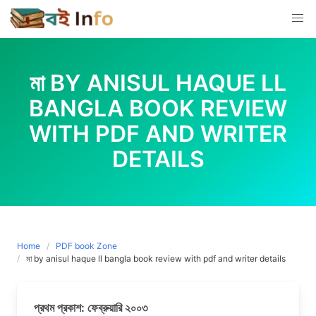
Skip
to
content
মা BY ANISUL HAQUE LL
BANGLA BOOK REVIEW
WITH PDF AND WRITER
DETAILS
Home
PDF book Zone
মা by anisul haque ll bangla book review with pdf and writer details
প্রথম প্রকাশ: ফেব্রুয়ারি ২০০৩