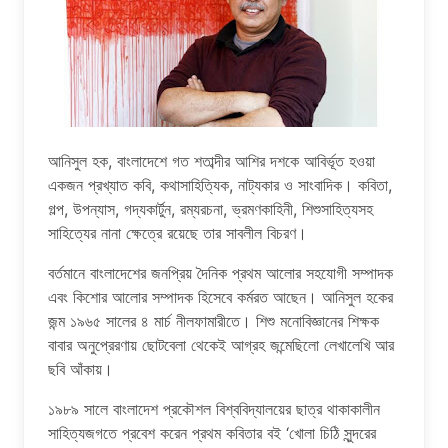
আনিসুল হক, বাংলাদেশে গত শতাব্দীর আশির দশকে আবির্ভূত হওয়া
একজন প্রখ্যাত কবি, কথাসাহিত্যিক, নাট্যকার ও সাংবাদিক। কবিতা,
গল্প, উপন্যাস, গদ্যকার্টুন, রম্যরচনা, ভ্রমণকাহিনী, শিশুসাহিত্যসহ
সাহিত্যের নানা ক্ষেত্রে রয়েছে তার সাবলীল বিচরণ।
বর্তমানে বাংলাদেশের জনপ্রিয় দৈনিক প্রথম আলোর সহযোগী সম্পাদক
এবং কিশোর আলোর সম্পাদক হিসেবে কর্মরত আছেন। আনিসুল হকের
জন্ম ১৯৬৫ সালের ৪ মার্চ নীলফামারীতে। শিশু মনোবিজ্ঞানের শিক্ষক
বাবার অনুপ্রেরণায় ছোটবেলা থেকেই আগ্রহ জন্মেছিলো লেখালেখি আর
ছবি আঁকায়।
১৯৮৯ সালে বাংলাদেশ প্রকৌশল বিশ্ববিদ্যালয়ের ছাত্র থাকাকালীন
সাহিত্যজগতে প্রবেশ করেন প্রথম কবিতার বই ‘খোলা চিঠি সুন্দরের