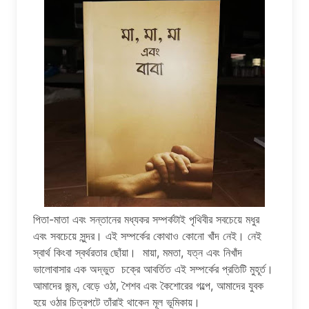
পিতা-মাতা এবং সন্তানের মধ্যকর সম্পর্কটাই পৃথিবীর সবচেয়ে মধুর
এবং সবচেয়ে সুন্দর। এই সম্পর্কের কোথাও কোনো খাঁদ নেই। নেই
স্বার্থ কিংবা স্বর্থরতার ছোঁয়া। মায়া, মমতা, যত্ন এবং নিখাঁদ
ভালোবাসার এক অদ্ভুত চক্রে আবর্তিত এই সম্পর্কের প্রতিটি মুহূর্ত।
আমাদের জন্ম, বেড়ে ওঠা, শৈশব এবং কৈশোরের গল্পে, আমাদের যুবক
হয়ে ওঠার চিত্রপটে তাঁরাই থাকেন মূল ভূমিকায়।