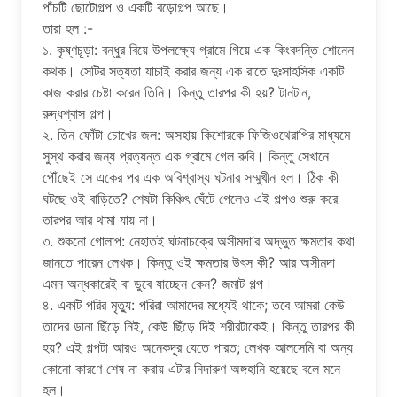
পাঁচটি ছোটোগল্প ও একটি বড়োগল্প আছে।
তারা হল :-
১. কৃষ্ণচূড়া: বন্ধুর বিয়ে উপলক্ষ্যে গ্রামে গিয়ে এক কিংবদন্তি শোনেন
কথক। সেটির সত্যতা যাচাই করার জন্য এক রাতে দুঃসাহসিক একটি
কাজ করার চেষ্টা করেন তিনি। কিন্তু তারপর কী হয়? টানটান,
রুদ্ধশ্বাস গল্প।
২. তিন ফোঁটা চোখের জল: অসহায় কিশোরকে ফিজিওথেরাপির মাধ্যমে
সুস্থ করার জন্য প্রত্যন্ত এক গ্রামে গেল রুবি। কিন্তু সেখানে
পৌঁছেই সে একের পর এক অবিশ্বাস্য ঘটনার সম্মুখীন হল। ঠিক কী
ঘটছে ওই বাড়িতে? শেষটা কিঞ্চিৎ ঘেঁটে গেলেও এই গল্পও শুরু করে
তারপর আর থামা যায় না।
৩. শুকনো গোলাপ: নেহাতই ঘটনাচক্রে অসীমদা’র অদ্ভুত ক্ষমতার কথা
জানতে পারেন লেখক। কিন্তু ওই ক্ষমতার উৎস কী? আর অসীমদা
এমন অন্ধকারেই বা ডুবে যাচ্ছেন কেন? জমাট গল্প।
৪. একটি পরির মৃত্যু: পরিরা আমাদের মধ্যেই থাকে; তবে আমরা কেউ
তাদের ডানা ছিঁড়ে নিই, কেউ ছিঁড়ে দিই শরীরটাকেই। কিন্তু তারপর কী
হয়? এই গল্পটা আরও অনেকদূর যেতে পারত; লেখক আলসেমি বা অন্য
কোনো কারণে শেষ না করায় এটার নিদারুণ অঙ্গহানি হয়েছে বলে মনে
হল।