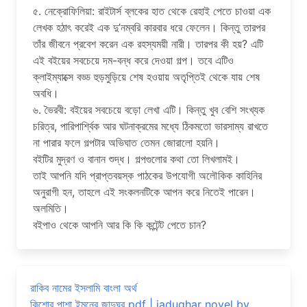
৫. নেক্রোফিলিয়া: রাইটার্স ব্লকের হাত থেকে রেহাই পেতে চাওয়া এক
লেখক হঠাৎ করেই এক দু’নম্বরি কারবার ধরে ফেলেন। কিন্তু তারপর
তাঁর জীবনে প্রবেশ করেন এক রহস্যময়ী নারী। তারপর কী হয়? এটি
এই বইয়ের সবচেয়ে দম-বন্ধ করে দেওয়া গল্প। তবে এটিও
ক্লাইম্যাক্সে বড্ড হুড়মুড়িয়ে শেষ হওয়ায় অতৃপ্তিই থেকে যায় শেষ
অবধি।
৬. ভৈরবী: বইয়ের সবচেয়ে বড়ো লেখা এটি। কিন্তু খুব বেশি সংখ্যক
চরিত্র, পারিপার্শ্বিক আর ঘটনাক্রমের মধ্যে ঠিকমতো ভারসাম্য রাখতে
না পারার ফলে গল্পটার অভিঘাত তেমন জোরালো হয়নি।
বইটির মুদ্রণ ও বানান শুদ্ধ। গল্পগুলোর কথা তো লিখলামই।
তাই আপনি যদি প্রাপ্তবয়স্ক পাঠকের উপযোগী অলৌকিক কাহিনির
অনুরাগী হন, তাহলে এই সংকলনটিকে আপন করে নিতেই পারেন।
অলমিতি।
বইপাও থেকে আপনি আর কি কি কন্টেন্ট পেতে চান?
রাকিব নামের ইসলামি বাংলা অর্থ
কিশোর পাশা ইমনের জাদুঘর pdf | jadughar novel by