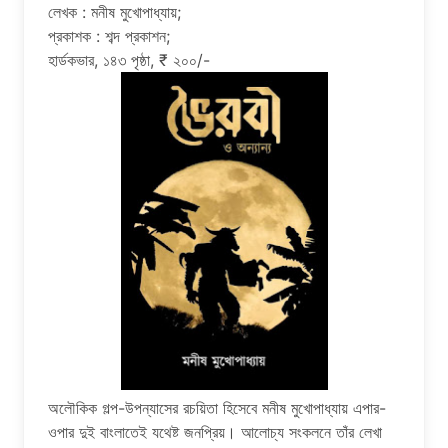
লেখক : মনীষ মুখোপাধ্যায়;
প্রকাশক : শব্দ প্রকাশন;
হার্ডকভার, ১৪৩ পৃষ্ঠা, ₹ ২০০/-
অলৌকিক গল্প-উপন্যাসের রচয়িতা হিসেবে মনীষ মুখোপাধ্যায় এপার-
ওপার দুই বাংলাতেই যথেষ্ট জনপ্রিয়। আলোচ্য সংকলনে তাঁর লেখা