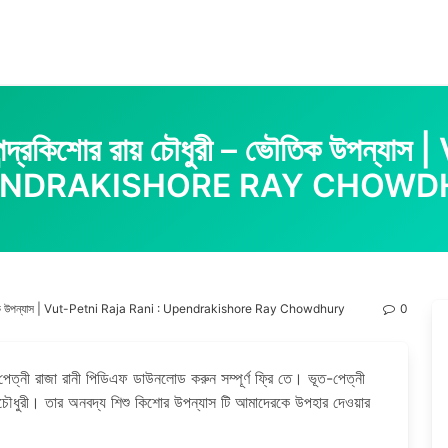
উপেন্দ্রকিশোর রায় চৌধুরী – ভৌতিক উ
PENDRAKISHORE RAY CHOWD
রী – ভৌতিক উপন্যাস | Vut-Petni Raja Rani : Upendrakishore Ray Chowdhury
0
-পেত্নী রাজা রানী পিডিএফ ডাউনলোড করুন সম্পূর্ণ ফ্রি তে। ভূত-পেত্নী
ায়চৌধুরী। তার অনবদ্য শিশু কিশোর উপন্যাস টি আমাদেরকে উপহার দেওয়ার