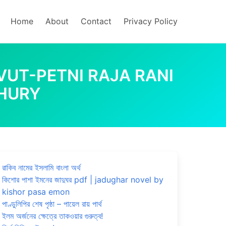
Home
About
Contact
Privacy Policy
পন্যাস | VUT-PETNI RAJA RANI
HURY
রাকিব নামের ইসলামি বাংলা অর্থ
কিশোর পাশা ইমনের জাদুঘর pdf | jadughar novel by
kishor pasa emon
পাণ্ডুলিপির শেষ পৃষ্ঠা – পায়েল রায় পার্থ
ইলম অর্জনের ক্ষেত্রে তাকওয়ার গুরুত্ব!