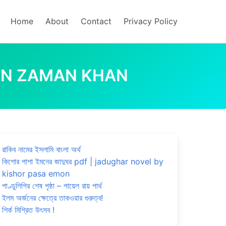
Home
About
Contact
Privacy Policy
Y ROBIN ZAMAN KHAN
রাকিব নামের ইসলামি বাংলা অর্থ
কিশোর পাশা ইমনের জাদুঘর pdf | jadughar novel by
kishor pasa emon
পাণ্ডুলিপির শেষ পৃষ্ঠা – পায়েল রায় পার্থ
ইলম অর্জনের ক্ষেত্রে তাকওয়ার গুরুত্ব!
শির্ক মিশ্রিত উৎসব !