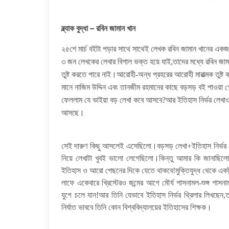
ব্ল্যাক বুদ্ধা – রবিন জামান খান
২৫শে মার্চ বইটা পড়ার সাথে সাথেই লেখক রবিন জামান খানের একজ
৩ জন লেখকের লেখার বিশাল ভক্ত হয়ে যাই,তাদের মধ্যে রবিন জাম
তুষ্ট করতে পারে নাই।আরোহী-অন্ধ প্রহরের আরোহী মারাত্মক তুষ
মানে নাজিম উদ্দিন এবং তানজীম রহমানের কাছে বড়সড় বই পাওয়া 
ফেললাম যে ভাইয়া বড় লেখা কবে আসবে?আর ইতিহাস নির্ভর লেখাও ত
আসছে।
সেই দারুণ কিছু আসলেই এসেছিলো।বড়সড় লেখা+ইতিহাস নির্ভর
নিয়ে লেখাটা খুবই ভালো লেগেছিলো।কিন্তু আমার কি জানাছিল
ইতিহাস ও আরো পেছনের দিকে যেতে থাকবে!মুক্তিযুদ্ধ থেকে এ
লাফে একেবারে খ্রিস্টেরও জন্মের আগে মৌর্য শাসনামল-শুঙ্গ শ
যুগে চলে যান!আর তিনি যেভাবে ইতিহাস নির্ভর থ্রিলার লিখছেন
নির্ঘাত ভাববে তিনি কোন বিশ্ববিদ্যালয়ের ইতিহাসের শিক্ষক।