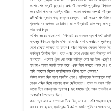
বংশের শেষ সম্রাট বৃহদ্রথ। এখানেই সেনাপতি পুশ্যমিত্র বিশ্বা
করে মৌর্য শাসনের সমাপ্তি ঘটায়। ক্ষমতা দখলের পরপরই বৌদ্ধদ
এই ঘটনার প্রভাব পড়ে কন্নোর রাজ্যেও। এই অঞ্চলে বাৎসরিক ভ্রম
গ্রহণের পর অপহৃত হন তিনি। তাকে উদ্ধারেই ডাক পড়ে লাল চুল
কাজ করা বিধুর।
বর্তমান সময়ের বাংলাদেশ। পিবিআইয়ের একজন অ্যানালিস্ট তানভীর 
স্বতন্ত্র উইংয়ের প্রধান হাবিব আনোয়ার পাশা তানভীরকে স্কটল্যান
দেশে ফেরত আসতে হয় তাকে। কারণ সাস্টের একজন শিক্ষক নিখোঁজ
সবকিছুই ঠিকঠাক ছিল। তবে এবার দেশে ফেরার সময় সীমান্ত অ
লাপাত্তা। এদেরই খুঁজে বের করার দায়িত্ব দেয়া হয় ফিল্ড এজেন
হল তাও আবার জরুরি তলব করে, এসব নিয়ে ভাবতে থাকে সে। তান
নাকি শুরুতেই নিজের ক্যারিয়ারকে ঝুঁকির মধ্যে ফেলবে?
বইটার ভালো দিক হলো সাবলীল লেখা। ইতিহাসের উপাদানকে সবা
লেখক এদিক দিয়ে ভালোই কাজ দেখিয়েছেন। তথ্য সংগ্রহে পরিশ
ভালো ছিল ব্ল্যাকবুদ্ধার তুলনায়। দুই সময়ের দুই নায়ক তানভীর 
চালানোটা উপভোগ্য ছিল।
বানান ভুল আর অ-সম্পাদনা নিয়ে কিছু বলব না। এটা অভ্যাস হ
একবার বলা হয়েছে স্কটল্যান্ড ইয়ার্ড ও জার্মান পুলিশের অপারেশ