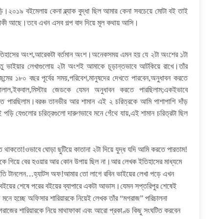
।২০১৯ বইমেলায় কেনা ব্ল্যাক বুদ্ধা ছিল আমার কেনা সবচেয়ে মোটা বই তাই
কী আছে।তবে এখন এসব গল্প বাদ দিয়ে মূল কথায় আসি।
া ইতিহাসের অংশ,আরেকটা বর্তমান অংশ।অনেকসময় এমন হয় যে ২টা অংশের ১টা
তু ভাইয়ার লেখাগুলোয় ২টা অংশই আমাকে চূড়ান্তভাবে আটকিয়ে রাখে।তাঁর
জন্মের ১৮০ বছর পূর্বের সময়,পরিবেশ,মানুষদের দেখতে পারবেন,অনুধাবন করতে
লাল,ইকবাল,মিস্টার জেডকে যেমন অনুধাবন করতে পারছিলাম;একইভাবে
করতে পারছিলাম।বরঞ্চ তানভীর আর শামান এই ২ চরিত্রকে আমি পাশাপাশি দাঁড়
পড়ি যেগুলোর চরিত্রগুলো দারুণভাবে মনে গেঁথে যায়,এই শামান চরিত্রটা ছিল
ে থাকতো!ওভাবে ঘোড়া ছুটিয়ে কাতানা ২টা দিয়ে যুদ্ধ যদি আমি করতে পারতাম!
ঢুকে গিয়ে বের হওয়ার আর কোন উপায় ছিল না।আর লেখক ইতিহাসের মাধ্যমে
 ইতি টানলেন…হ্যাটস অফ!আমার তো লাগে রবিন ভাইয়ের লেখা পড়ে এখন
 বইয়ের শেষে পরের বইয়ের ব্যাপারে একটা আভাস।যেমন সপ্তরিপুর শেষেই
 পড়ে মনে হচ্ছে অফিসার শারিয়ারকে নিয়েই লেখক তাঁর “মগরাজ” পরিচালনা
 মগরাজের শারিয়ারকে নিয়ে মাথাফাকা এবং আরো প্রকাণ্ড কিছু সংঘটিত করবেন