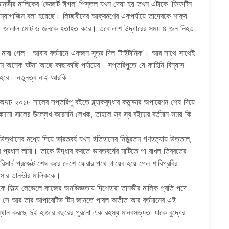
 তানভীর মালিকের ‘ডেজার্ট ঈগল’ পিস্তল যখন দেয়া হয় তখন এটাকে ‘ফিফটিন
র ম্যাগাজিন বলা হয়েছে। লিচ্ছবীদের আক্রমণের একপর্যায়ে তাদেরকে শাক্য
ন ও জালাল মোট ৬ জনকে হতাহত করে। তবে লাশ উদ্ধারের সময় ৪ জন নিহত
 মারা গেল। আবার বর্তমানে একজন সূত্র দিল ‘টাইটানিক’। আর সাথে সাথেই
 অনেক ঘটনা আছে কাছাকাছি পর্যায়ের। সপ্তরিপুতে যে কাহিনি বিন্যাস
হবে। নতুনত্ব নাই আরকি।
থচ ২০১৮ সালের সপ্তরিপু বইতে ব্ল্যাকবুদ্ধার কমান্ডার অপারেশন শেষ দিয়ে
 কোনো সালের উল্লেখ করেননি লেখক, তাহলে স্ব স্ব বইয়ের বর্তমান সময় কি
ের উত্থানের মধ্যে দিয়ে ভারতবর্ষ যখন ইতিহাসের নিষ্ঠুরতম গণহত্যায় উত্তাল,
প্রধান লামা। তাকে উদ্ধার করতে ভারতবর্ষের মাটিতে পা রাখল তিব্বতের
ার্চ প্রজেক্ট শেষ করে দেশে ফেরার পথে গায়েব হয়ে গেল শাবিপ্রবির
িসার তানভীর মালিককে।
ে ফিল্ড লেভেলে কাজের অনভিজ্ঞতায় দিশেহারা তানভীর মালিক প্রতি পদে
তখুনি সে আর তার আপারেটিভ টিম জানতে পারল অতীত আর বর্তমানের এই
থান করছে দুই হাজার বছরের পুরনো এক রহস্য মানবসভ্যতা যাকে বুদ্ধের