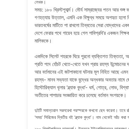
লেখক।
সময়: ১৮০ খ্রিস্টপূবার্ব্দ। মৌর্য সাম্রাজ্যের পতন আর শুঙ্গ
গণহত্যায় উত্তাল, এমনি এক বিক্ষুব্ধ সময়ে অপহৃত হলো ত
ভারতবর্ষের মাটিতে পা রাখলো তিব্বতের সেরা যোদ্ধাদের এক
দেশে ফেরার পথে গায়েব হয়ে গেল শাবিপ্রবি’র একজন শিক্
মালিককে।
একদিকে সিলেট শহরকে ঘিরে পুরনো ব্যক্তিগত তিক্ততা, অন
প্রতি পদে হোঁচট খেতে-খেতে যখন প্রায় রহস্য উন্মোচনের
আর বর্তমানের এই জটপাকানো ঘটনার মূল নিহিত আছে এমন এ
রহস্য- মানব সভ্যতা যাকে বুদ্ধের অন্ধকার অবতার নামে জে
হিস্টোরিক্যাল থৃলার ‘ব্ল্যাক বুদ্ধা’- ধর্ম, গোত্র, লোভ, 
অতীতের পাপাচার সংজ্ঞায়িত করে চলেছে বর্তমান সংশয়কে।
দুইটি সমান্তরাল সরলরেখা পরস্পরকে কখনো ছেদ করেনা। তবে রব
‘সময়’ সিরিজের দ্বিতীয় বই ‘ব্ল্যাক বুদ্ধা’। নাম থেকেই আঁচ করা 
১৮০ খ্রিস্টপূর্বাব্দের ভারতবর্ষ। উত্তরে ইউরোপিয়ানদের আক্রম