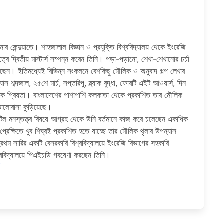
ার কেন্দুয়াতে। শাহজালাল বিজ্ঞান ও প্রযুক্তি বিশ্ববিদ্যালয় থেকে ইংরেজি
্বে দ্বিতীয় মাস্টার্স সম্পন্ন করেন তিনি। পড়া-পড়ানো, শেখা-শেখানোর চর্চা
েছেন। ইতিমধ্যেই বিভিন্ন সংকলনে বেশকিছু মৌলিক ও অনুবাদ গল্প লেখার
শব্দজাল, ২৫শে মার্চ, সপ্তরিপু, ব্ল্যাক বুদ্ধা, ফোরটি এইট আওয়ার্স, দিন
ঠক প্রিয়তা। বাংলাদেশের পাশাপাশি কলকাতা থেকে প্রকাশিত তার মৌলিক
ে ভালোবাসা কুড়িয়েছে।
টিল মনস্তত্ত্ব বিষয়ে আগ্রহ থেকে উনি বর্তমানে কাজ করে চলেছেন একাধিক
রেক্ষিতে খুব শিঘ্রই প্রকাশিত হতে যাচ্ছে তার মৌলিক থৃলার উপন্যাস
প্রথম সারির একটি বেসরকারি বিশ্ববিদ্যালয়ে ইংরেজি বিভাগের সহকারি
িশ্ববিদ্যালয়ে পিএইচডি গবষেণা করছেন তিনি।
/