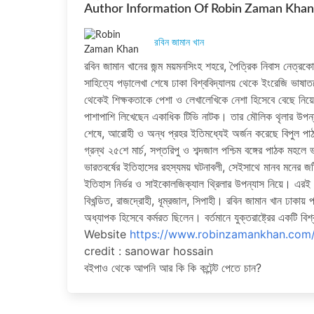
Author Information Of Robin Zaman Khan
রবিন জামান খান
রবিন জামান খানের জন্ম ময়মনসিংহ শহরে, পৈত্রিক নিবাস নেত্রকোন
সাহিত্যে পড়ালেখা শেষে ঢাকা বিশ্ববিদ্যালয় থেকে ইংরেজি ভাষাতত
থেকেই শিক্ষকতাকে পেশা ও লেখালেখিকে নেশা হিসেবে বেছে নিয়
পাশাপাশি লিখেছেন একাধিক টিভি নাটক। তার মৌলিক থৃলার উপন্যাস 
শেষে, আরোহী ও অন্ধ প্রহর ইতিমধ্যেই অর্জন করেছে বিপুল পা
গ্রন্থ ২৫শে মার্চ, সপ্তরিপু ও শব্দজাল পশ্চিম বঙ্গের পাঠক মহল
ভারতবর্ষের ইতিহাসের রহস্যময় ঘটনাবলী, সেইসাথে মানব মনের জ
ইতিহাস নির্ভর ও সাইকোলজিক্যাল থ্রিলার উপন্যাস নিয়ে। এরই প্
বিখন্ডিত, রাজদ্রোহী, ধূম্রজাল, সিপাহী। রবিন জামান খান ঢাকায় 
অধ্যাপক হিসেবে কর্মরত ছিলেন। বর্তমানে যুক্তরাষ্ট্রের একটি ব
Website
https://www.robinzamankhan.com
credit : sanowar hossain
বইপাও থেকে আপনি আর কি কি কন্টেন্ট পেতে চান?