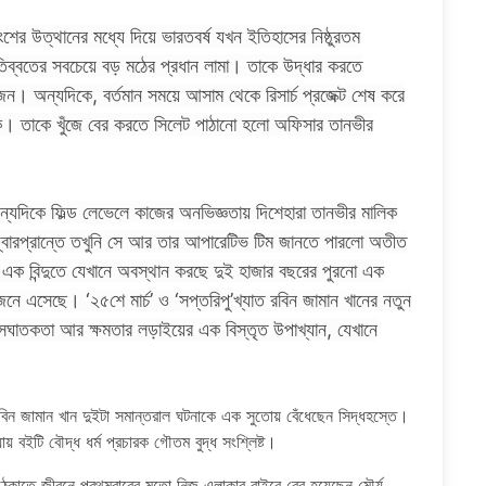
 বংশের উত্থানের মধ্যে দিয়ে ভারতবর্ষ যখন ইতিহাসের নিষ্ঠুরতম
িব্বতের সবচেয়ে বড় মঠের প্রধান লামা। তাকে উদ্ধার করতে
জন। অন্যদিকে, বর্তমান সময়ে আসাম থেকে রিসার্চ প্রজেক্ট শেষ করে
ষক। তাকে খুঁজে বের করতে সিলেট পাঠানো হলো অফিসার তানভীর
্যদিকে ফিল্ড লেভেলে কাজের অনভিজ্ঞতায় দিশেহারা তানভীর মালিক
 দ্বারপ্রান্তে তখুনি সে আর তার আপারেটিভ টিম জানতে পারলো অতীত
ক বিন্দুতে যেখানে অবস্থান করছে দুই হাজার বছরের পুরনো এক
নে এসেছে। ‘২৫শে মার্চ’ ও ‘সপ্তরিপু’খ্যাত রবিন জামান খানের নতুন
বিশ্বাসঘাতকতা আর ক্ষমতার লড়াইয়ের এক বিস্তৃত উপাখ্যান, যেখানে
িন জামান খান দুইটা সমান্তরাল ঘটনাকে এক সুতোয় বেঁধেছেন সিদ্ধহস্তে।
যায় বইটি বৌদ্ধ ধর্ম প্রচারক গৌতম বুদ্ধ সংশ্লিষ্ট।
ণ ঠেকাতে জীবনে প্রথমবারের মতো নিজ এলাকার বাইরে বের হয়েছেন মৌর্য