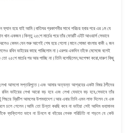
ন ফ্যান হয়ে যাই আমি।বাতিঘর প্রকাশনীর সাথে পরিচয় হবার পরে এর ১ম যে
ান খান একজন।কিন্তু ২৫শে মার্চের পরে তাঁর ফোরটি এইট আওয়ার্স সেভাবে
্ট করলেও কেমন যেন শুরু আগেই শেষ হয়ে গেলো।মানে সোজা বাংলায় বাকী ২ জন
গেলেও রবিন ভাইয়ের কাছে পাচ্ছিলাম না।এরপর একদিন তাঁকে মেসেজে বলেই
ো ২৫শে মার্চের পর আর পাচ্ছি না।তিনি বলেছিলেন,অপেক্ষা করো,দারুণ কিছু
 লেখা আসলো সপ্তরিপুতে।এবং আমার অত্যন্ত আগ্রহের একটা বিষয় ঠগীদের
ো রবিন ভাইয়ের লেখা আরো বড় হবে এবং লেখা যেভাবে বড় হবে,সেভাবে তাঁর
কটু পিছয়ে ব্রিটিশ আমলের উপমহাদেশ।আর এবার তিনি এমন লাফ দিলেন যে এক
াসনামলে চলে গেলেন।আমি তো চিন্তা করছি কবে না ভাইয়া সেই আদিম গুহামানব
,তাঁকে ব্যক্তিগত ভাবে না চিনলে বা বইয়ের লেখক পরিচিতি না পড়লে যে কেউ