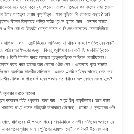
সঘাতকতা করে হত্যা করে বৃহদ্রথকে। তারপর নিজেকে শুঙ্গ বংশের রাজা ঘোষণা
ের উপর গণহত্যা চালায় পুশ্যমিত্র। শহর পুড়িলে কি দেবালয় এড়ায়? তাই
ণে ছিলেন তিব্বতের শান্তি মঠের প্রধান ডুকমা লামা। শুঙ্গদের ক্ষমতা
 ও নীল চোখের তিব্বতি যোদ্ধা শামান ও সিংহল-আসামের সেনাবাহিনীতে
মালিক। ফিল্ড এজেন্ট হিসেবে অভিজ্ঞতা না থাকার কারণে প্রতিষ্ঠানের একটি
্ডে পাঠান প্রশিক্ষণের জন্য। কিন্তু প্রশিক্ষণ চলাকালীনই জরুরিভিত্তিতে
। তিনি দীর্ঘদিন যাবত আসামে প্রত্নতাত্ত্বিক অভিযান চালাচ্ছিলেন।
তিক্রম করার পরই তাদের আর কোনো খোঁজ নেই। একেবারে পুরো দলটাই
্ট হিসেবে অনভিজ্ঞ তানভীর মালিককে। এরকম একটি দায়িত্ব তাকেই কেন দেয়া
ভীর মালিক কি পারবে জীবনের প্রথম মাঠ পর্যায়ের অপারেশনে সফল হতে?
ই ব্যবহার করতে পারেনা।
্রম করেছেন বইটা পড়লেই বোঝা যায়। সপ্ত রিপু পড়েছিলাম। তবে বইটা
ও শামানের মধ্যে শামান চরিত্রটি অসাধারণ লেগেছে। জালাল ও সুলতানের গুলি
য়ে গেছে বাতিঘরের বই পড়তে গিয়ে। প্রথমদিকে তানভীর মালিকের অপারেশনে
ন, আবার পরের পৃষ্ঠায় জার্মান পুলিশের জায়গায় সেটি এফবিআই উল্লেখ করা