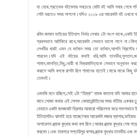
যা হোক,প্রত্যেক বইমেলার সবচেয়ে মোটা বই আমি সবার শেষে পড়ি
সেটা ধরতেও সময় লাগলো।যদিও ২০১৯ এর আরেকটা বই এখনো বা
রবিন জামান ভাইয়ের ইতিহাস নির্ভর লেখায় ২টা অংশ থাকে,একট
প্রবলভাবে আটকিয়ে রাখে,আরেকটা সেভাবে ভালো লাগে না।কিন্
লেখনীর ধারই এমন যে বর্তমান সময় তো বর্তমান,আপনি খ্রিস্টের 
পারবেন।যদি এই বইয়ের কথাই ধরি,আমি তানভীর,সুলতান,জা
শামান,কালন্তি,বিধু,ধোয়ী বা বিক্রমাদিত্যকে সেভাবে অনুধাবন 
করালে আমি বলবো রাশটা ছিল শামানের হাতেই।মাঝে মাঝে কিছু বই 
তেমনই।
এমনকি মনে হচ্ছিল,সেই ২টা “হিম্বা” নামক কাতানা যদি আমার হাত
মানে সোজা কথায় এই সেলফ কোয়ারেন্টাইনের সময় বইটায় একবার 
যেভাবে একটা জমজমাট থ্রিলার আবারো পরিচালনা করে সফলভাবে
ইতিহাসটাও ঝালাই হয়ে যাচ্ছে!আর আরেকটা মজার ব্যাপার,ভাইয়ার
অপারেশন ব্ল্যাক বুদ্ধার কথা বলা ছিল।আবার ব্ল্যাক বুদ্ধার শেষ
করবেন।এবং তারপরে সপ্তরিপুর বাশার,ব্ল্যাক বুদ্ধার তানভীর এবং