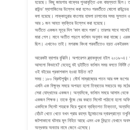
হয়েছে। কিছু জায়গায় বাক্যের পুনরাবৃত্তি এবং বাহুল্যতা ছিল।
রাউন্ড’ ম্যাগাজিনের উল্লেখ করা হলেও পরবর্তীতে ষোলো রাউন্ডে
বলা হয়েছে। লাক্কাতুরার বাংলোয় হামলা চালানোর সময় সুলতা
আর ১ জন আহত ব্যক্তির উল্লেখ করা হয়েছে।
অতীতে একজন সূত্র দিল ‘কাল বাদে পরশু’। তারপর সাথে সাথেই
মারা গেল। মানে অতীত পড়লে বর্তমান অনুমান করা যাচ্ছে। এরকম
ছিল। এখানেও তাই। মগরাজ কিংবা পরবর্তীতেও হয়ত একইরকম 
আরেকটা ব্যাপার বুঝিনি। অপারেশন ব্ল্যাকবুদ্ধা হইল ২০১৯-এ। অ
আসলো কিভাবে? যেহেতু বই দুইটিতে বর্তমান সময় বলতে নির্দিষ্ট
ওই বইয়ের প্রকাশকাল হওয়া উচিত না?
সময় : ১৮০ খ্রিস্টপূর্বাব্দ। মৌর্য সাম্রাজ্যের পতন আর শুঙ্গ বংশ
এমনি এক বিক্ষুব্ধ সময়ে অপহৃত হলো তিব্বতের সবচেয়ে বড় মঠের 
সেরা যোদ্ধাদের একজন। অন্যদিকে, বর্তমান সময়ে আসাম থেকে রিস
একজন শিক্ষক। তাকে খুঁজে বের করতে সিলেট পাঠানো হলো অফ
একদিকে সিলেট শহরকে ঘিরে পুরনো ব্যক্তিগত তিক্ততা, অন্যদিক
হোঁচট খেতে খেতে যখন প্রায় রহস্য উন্মোচনের দ্বারপ্রান্তে 
জটপাকানো ঘটনার মূল নিহিত আছে এমন এক বিন্দুতে যেখানে অবস্
অন্ধকার অবতার নামে জেনে এসেছে।