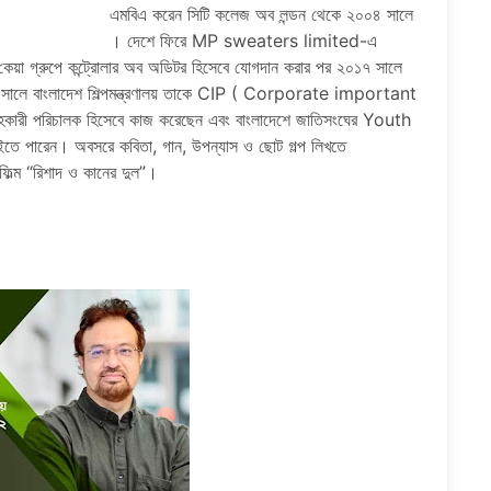
এমবিএ করেন সিটি কলেজ অব লন্ডন থেকে ২০০৪ সালে
। দেশে ফিরে MP sweaters limited-এ
 কেয়া গ্রুপে কন্ট্রোলার অব অডিটর হিসেবে যোগদান করার পর ২০১৭ সালে
৮ সালে বাংলাদেশ শিল্পমন্ত্রণালয় তাকে CIP ( Corporate important
হকারী পরিচালক হিসেবে কাজ করেছেন এবং বাংলাদেশে জাতিসংঘের Youth
াইতে পারেন। অবসরে কবিতা, গান, উপন্যাস ও ছোট গল্প লিখতে
িল্ম “রিশাদ ও কানের দুল”।