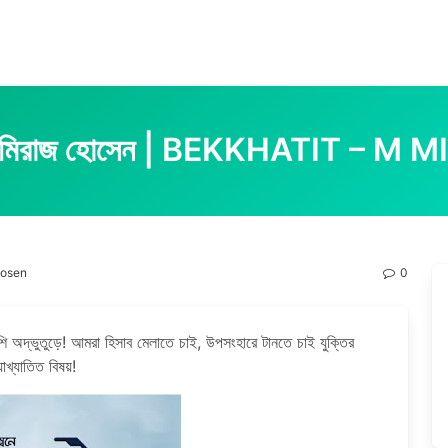
– এম মিরাজ হোসেন | BEKKHATIT – 
 Hosen
0
 অদ্ভুতুড়ে! আমরা হিসাব মেলাতে চাই, উপসংহারে টানতে চাই যুক্তির
যাখ্যাতিত বিষয়!