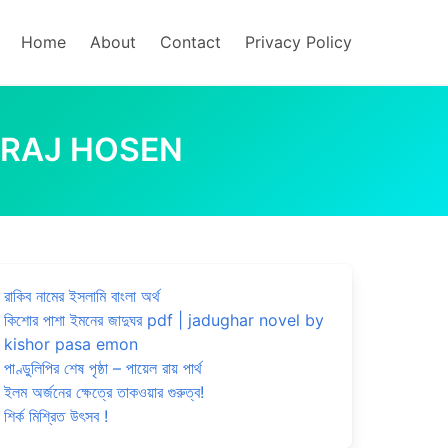
Home
About
Contact
Privacy Policy
M MIRAJ HOSEN
রাকিব নামের ইসলামি বাংলা অর্থ
কিশোর পাশা ইমনের জাদুঘর pdf | jadughar novel by
kishor pasa emon
পাণ্ডুলিপির শেষ পৃষ্ঠা – পায়েল রায় পার্থ
ইলম অর্জনের ক্ষেত্রে তাকওয়ার গুরুত্ব!
শির্ক মিশ্রিত উৎসব !