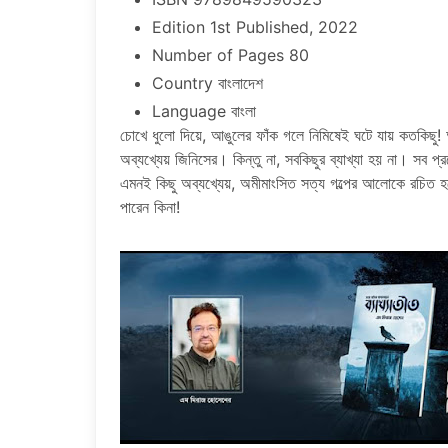
Edition 1st Published, 2022
Number of Pages 80
Country বাংলাদেশ
Language বাংলা
চোখে ধুলো দিয়ে, আঙুলের ফাঁক গলে নিমিষেই ঘটে যায় কতকিছু! আম
অব্যখ্যেয় জিনিসের। কিন্তু না, সবকিছুর ব্যাখ্যা হয় না। সব প্
এমনই কিছু অব্যখ্যেয়, অমীমাংসিত সত্য গল্পের আলোকে রচিত হ
পারেন কিনা!