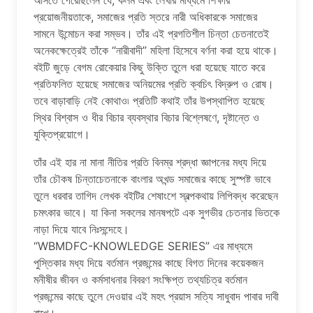
আসতে পেরেছিলেন যে, কলম এবং লেখার মাধ্যমে শিক্ষার
প্রয়োজনীয়তাকে, সমাজের প্রতি স্তরে নারী অধিকারকে সমাজের
সামনে উন্মোচন করা সম্ভব। তাঁর এই প্রগতিশীল চিন্তা চেতনাতেই
অনেকক্ষেত্রেই তাঁকে “নারীবাদী” মহিলা হিসেবে বর্ণনা করা হয়ে থাকে।
বইটি জুড়ে বেগম রোকেয়ার কিছু উক্তি তুলে ধরা হয়েছে যাতে করে
প্রতিফলিত হয়েছে সমাজের অনিয়মের প্রতি ক্বচিৎ বিদ্রুপ ও রোষ।
তবে বাড়াবাড়ি নেই কোথাও৷ প্রতিটি কথাই তাঁর উপস্থাপিত হয়েছে
স্থির বিশ্বাস ও ধীর বিচার ব্যবস্থার বিচার বিশ্লেষণে, দৃষ্টান্তে ও
যুক্তিপ্রয়োগে।
তাঁর এই হার না মানা নীতির প্রতি বিনম্র শ্রদ্ধা জ্ঞাপনের মধ্য দিয়ে
তাঁর চৌকষ চিন্তাচেতনাকে বাংলার অখন্ড সমাজের কাছে সুস্পষ্ট ভাবে
তুলে ধরবার তাগিদ লেখক বইটির শেষাংশে স্বল্পকথায় লিপিবদ্ধ করেছেন
চমৎকার ভাবে। যা কিনা সকলের মানষপটে এক সুগভীর চেতনার ভিতকে
নাড়া দিয়ে যাবে নিঃসন্দেহে।
“WBMDFC-KNOWLEDGE SERIES” এর মাধ্যমে
পুস্তিকার মধ্য দিয়ে বর্তমান প্রজন্মের কাছে বিগত দিনের কয়েকজন
মনীষীর জীবন ও কর্মসাধনার বিবরণ সংক্ষিপ্ত তথ্যচিত্র বর্তমান
প্রজন্মের কাছে তুলে দেওয়ার এই মহৎ প্রয়াস সত্যি সাধুবাদ পাবার দাবী