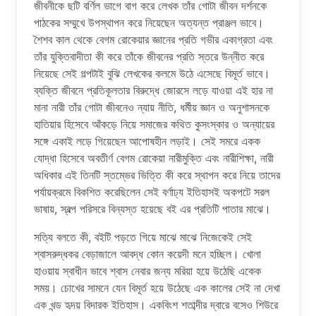
জীবনীকে ছটি বর্ণিল ভাগে বাগ করে লেখক তাঁর গোটা জীবন দর্শনকে
পাঠকের সম্মুখে উপস্থাপন করে নিয়েছেন অত্যন্ত প্রাঞ্জল ভাবে।
শৈশব কাল থেকে বেগম রোকেয়ার জ্ঞানের প্রতি গভীর একাগ্রতা এবং
তাঁর যুক্তিবাদীতা কী করে তাঁকে জীবনের প্রতি স্তরে উন্নীত করে
নিয়েছে সেই গল্পটাই বুঝি লেখকের কলমে উঠে এসেছে বিমূর্ত ভাবে।
ব্যক্তি জীবনে প্রতিকূলতার বিরুদ্ধে জোরসে লড়ে যাওয়া এই হার না
মানা নারী তাঁর গোটা জীবনেও ন্যায় নীতি, ধর্মীয় জ্ঞান ও অনুশাসনকে
হাতিয়ার হিসেবে আঁকড়ে নিয়ে সমাজের কথিত কুসংস্কার ও অন্যায়ের
সঙ্গে একাই লড়ে গিয়েছেন আপোষহীন লড়াই। সেই সমরে একক
যোদ্ধা হিসেবে অবতীর্ণ বেগম রোকেয়া নারীমুক্তি এবং নারীশিক্ষা, নারী
অধিকার এই তিনটি স্তম্ভের ভিত্তি কী করে স্থাপন করে নিয়ে তাদের
পর্যায়ক্রমে বিকশিত করেছিলেন সেই বর্ণাঢ্য ইতিহাসই অকপটে সরল
ভাষায়, স্বল্প পরিসরে বিন্যস্ত হয়েছে বই এর প্রতিটি পাতার মাঝে।
সত্যি বলতে কী, বইটি পড়তে গিয়ে মাঝে মাঝে নিজেকেই সেই
শ্বাসরুদ্ধকর বেড়াজালে আবদ্ধ কোন কয়েদী মনে হচ্ছিল। খোলা
হাওয়ায় স্বাধীন ভাবে শ্বাস নেবার জন্য মরিয়া হয়ে উঠেছি একেক
সময়। চোখের সামনে যেন বিমূর্ত হয়ে উঠেছে এক কালের সেই না দেখা
এক খন্ড হৃদয় বিদারক ইতিহাস। একবিংশ শতাব্দীর দ্বারে বসেও শিউরে