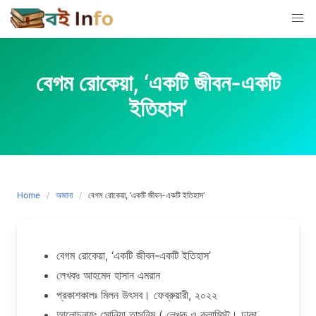
Skip
to
content
বেগম রোকেয়া, ‘একটি জীবন-একটি
ইতিহাস’
Home
অজানা
বেগম রোকেয়া, ‘একটি জীবন-একটি ইতিহাস’
বেগম রোকেয়া, ‘একটি জীবন-একটি ইতিহাস’
লেখকঃ আহমেদ হাসান এমরান
প্রকাশকালঃ মিলন উৎসব। ফেব্রুয়ারী, ২০২২
আলোচনায়ঃ সোনিয়া তাসনিম ( লেখক ও কলামিস্ট। ঢাকা,