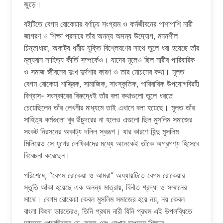
জুড়ে।
বইটিতে বেগম রোকেয়ার বর্ণাঢ্য সংগ্রাম ও কর্মজীবনের পাশাপাশি নারী
জাগরণ ও শিক্ষা প্রসারে তাঁর অনন্য অদম্য উদ্যোগ, মননশীল
চিন্তাধারা, অকাট্য ধর্মীয় যুক্তি বিশ্লেষণের সাথে তুলে ধরা হয়েছে তাঁর
মূল্যবান সাহিত্য কীর্তি সম্পর্কেও। যাদের মূলেও ছিল নারীর পারিবারিক
ও সমাজ জীবনের দুঃখ দুর্দশার কারণ ও তার মোচনের কথা। মূলত
বেগম রোকেয়া শাস্ত্রিক, সামাজিক, সাংস্কৃতিক, পারিবারিক উপযোগবিরহী
বিশ্বাস- সংস্কারের বিরুদ্ধেই তাঁর বলা কথাগুলো তুলে ধরতে
চেয়েছিলেন তাঁর লেখনীর মাধ্যমে তাই এখানে বলা হয়েছে। মূলত তাঁর
সাহিত্য কর্মগুলো খুব উঁচুদরের না হলেও এগুলো ছিল মুসলিম সমাজের
সংকট নিরসনের অকাট্য দলিল স্বরূপ। যার কারণে হিন্দু মুসলিম
মিলিয়েও সে যুগের লেখিকাদের মধ্যে অনেকেই তাঁকে অগ্রগণ্য হিসেবে
বিবেচনা করেছেন।
পরিশেষে, “বেগম রোকেয়া ও আমরা” অধ্যায়টিতে বেগম রোকেয়ার
স্তুতি আঁকা হয়েছে এক অনন্য মাত্রায়, বিনীত শ্রদ্ধা ও সম্মানের
সাথে। বেগম রোকেয়া কেবল মুসলিম সমাজের হয়ে নয়, নয় কেবল
বাংলা কিংবা ভারতেরও, তিনি প্রথম নারী যিনি প্রথম এই উপলব্ধিতে