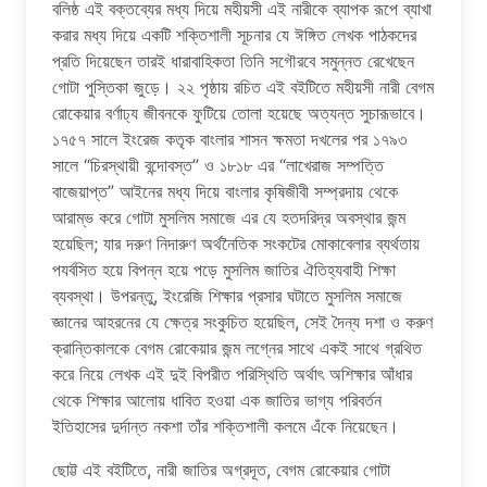
বলিষ্ঠ এই বক্তব্যের মধ্য দিয়ে মহীয়সী এই নারীকে ব্যাপক রূপে ব্যাখা
করার মধ্য দিয়ে একটি শক্তিশালী সূচনার যে ঈঙ্গিত লেখক পাঠকদের
প্রতি দিয়েছেন তারই ধারাবাহিকতা তিনি সগৌরবে সমুন্নত রেখেছেন
গোটা পুস্তিকা জুড়ে। ২২ পৃষ্ঠায় রচিত এই বইটিতে মহীয়সী নারী বেগম
রোকেয়ার বর্ণাঢ্য জীবনকে ফুটিয়ে তোলা হয়েছে অত্যন্ত সুচারূভাবে।
১৭৫৭ সালে ইংরেজ কতৃক বাংলার শাসন ক্ষমতা দখলের পর ১৭৯৩
সালে “চিরস্থায়ী বন্দোবস্ত” ও ১৮১৮ এর “লাখেরাজ সম্পত্তি
বাজেয়াপ্ত” আইনের মধ্য দিয়ে বাংলার কৃষিজীবী সম্প্রদায় থেকে
আরাম্ভ করে গোটা মুসলিম সমাজে এর যে হতদরিদ্র অবস্থার জন্ম
হয়েছিল; যার দরুণ নিদারুণ অর্থনৈতিক সংকটের মোকাবেলার ব্যর্থতায়
পযর্বসিত হয়ে বিপন্ন হয়ে পড়ে মুসলিম জাতির ঐতিহ্যবাহী শিক্ষা
ব্যবস্থা। উপরন্তু, ইংরেজি শিক্ষার প্রসার ঘটাতে মুসলিম সমাজে
জ্ঞানের আহরনের যে ক্ষেত্র সংকুচিত হয়েছিল, সেই দৈন্য দশা ও করুণ
ক্রান্তিকালকে বেগম রোকেয়ার জন্ম লগ্নের সাথে একই সাথে গ্রথিত
করে নিয়ে লেখক এই দুই বিপরীত পরিস্থিতি অর্থাৎ অশিক্ষার আঁধার
থেকে শিক্ষার আলোয় ধাবিত হওয়া এক জাতির ভাগ্য পরিবর্তন
ইতিহাসের দুর্দান্ত নকশা তাঁর শক্তিশালী কলমে এঁকে নিয়েছেন।
ছোট্ট এই বইটিতে, নারী জাতির অগ্রদূত, বেগম রোকেয়ার গোটা