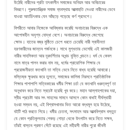
উঠেছি নারীদের প্রতি তৎকালীন সমাজের অনিয়ম আর অবিচারের
বিবরণে। পুরুষতান্ত্রিক সমাজ ব্যবস্থায় আত্মাহুতি দেওয়া নারীদের ডেবে
যাওয়া আর্তচিৎকার যেন আঁছড়ে পড়েছে কর্ণ প্রদেশে।
বিপরীতে আবার নিজেকে আবিষ্কার করেছি অনাচারের বিরুদ্ধে এক
আপোষহীন অদৃশ্য যোদ্ধা বেশে। অনাচারের বিরুদ্ধে জেগেছে
ক্ষোভ। হাতের বজ্র মুষ্ঠিতে চেপে ধরতে চেয়েছি নারী স্বাধীনতা
হরণকারীদের জান্তব গর্জনকে। সাথে মুগ্ধতায় ভেসেছি এই কালজয়ী
নারীর সাহসিকতা আর দূরদর্শিতার অখন্ড যুক্তি খন্ডনে। ধর্ম যে কেবল
নামে মাত্র পালন করার নাম নয়, ধর্মের প্রায়োগিক শিক্ষার যে
প্রয়োজনীয়তা কতখানি তা সত্যি ভেবে নিতে বাধ্য হয়েছি আবারো।
মস্তিষ্ক ক্ষুরধার করে তুলতে, সমাজের কালিমা নিরসনে প্রাতিষ্ঠানিক
শিক্ষার পাশাপাশি সত্যিকারের ধর্মীয় শিক্ষা চর্চা যে কতখানি গুরুত্বপূর্ণ তা
অনুধাবন করে নিতে স্বচেষ্ট হয়েছি খুব করে। মহান আল্লাহপাকের দয়া,
স্বীয় প্রচেষ্টা আর সৎ সাহসের সামনে আসলে কোন বাধাই দীর্ঘস্থায়ী
হওয়া সম্ভব নয়, এই বিশ্বাসখানার ভিত আরো বদ্ধমূল হয়ে উঠেছে,
বইটি পাঠ করতে গিয়ে। ধর্মীয় চেতনা, সৎসাহস আর আত্মবিশ্বাস বস্তুত
যে কোন প্রতিকূলতার শেকড় গোড়া থেকে উৎপাটন করে নিতে সক্ষম,
তাঁরই বাস্তব প্রমাণ সেঁটে রয়েছে এই মহীয়সী নারীর পুরো জীবনী