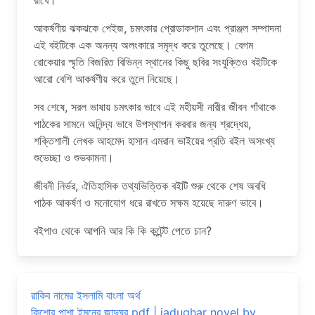
রাখে।
আকর্ষণীয় ঝকঝকে পেইজ, চমৎকার প্রোডাকশান এবং প্রাঞ্জল সম্পাদনা
এই বইটিকে এক অনন্য অলংকারে সমৃদ্ধ করে তুলেছে। বেগম
রোকেয়ার স্মৃতি বিজরিত বিভিন্ন স্থানের কিছু ছবির সংযুক্তিও বইটিকে
আরো বেশি আকর্ষণীয় করে তুলে নিয়েছে।
সব শেষে, সরল ভাষায় চমৎকার ভাবে এই মহীয়সী নারীর জীবন গাঁথাকে
পাঠকের সামনে অনিন্দ্য ভাবে উপস্থাপন করবার জন্য শ্রদ্ধেয়,
শক্তিশালী লেখক আহমেদ হাসান এমরান ভাইয়ের প্রতি রইল অসংখ্য
শুভেচ্ছা ও শুভকামনা।
জীবনী নির্ভর, ঐতিহাসিক তথ্যভিত্তিক বইটি শুরু থেকে শেষ অবধি
পাঠক আকর্ষণ ও মনোযোগ ধরে রাখতে সক্ষম হয়েছে দারুণ ভাবে।
বইপাও থেকে আপনি আর কি কি কন্টেন্ট পেতে চান?
রাকিব নামের ইসলামি বাংলা অর্থ
কিশোর পাশা ইমনের জাদুঘর pdf | jadughar novel by