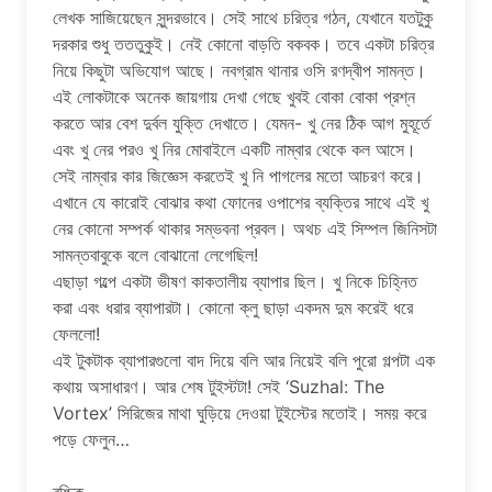
লেখক সাজিয়েছেন সুন্দরভাবে। সেই সাথে চরিত্র গঠন, যেখানে যতটুকু
দরকার শুধু তততুকুই। নেই কোনো বাড়তি বকবক। তবে একটা চরিত্র
নিয়ে কিছুটা অভিযোগ আছে। নবগ্রাম থানার ওসি রণদ্বীপ সামন্ত।
এই লোকটাকে অনেক জায়গায় দেখা গেছে খুবই বোকা বোকা প্রশ্ন
করতে আর বেশ দুর্বল যুক্তি দেখাতে। যেমন- খু নের ঠিক আগ মুহূর্তে
এবং খু নের পরও খু নির মোবাইলে একটি নাম্বার থেকে কল আসে।
সেই নাম্বার কার জিজ্ঞেস করতেই খু নি পাগলের মতো আচরণ করে।
এখানে যে কারোই বোঝার কথা ফোনের ওপাশের ব্যক্তির সাথে এই খু
নের কোনো সম্পর্ক থাকার সম্ভবনা প্রবল। অথচ এই সিম্পল জিনিসটা
সামন্তবাবুকে বলে বোঝানো লেগেছিল!
এছাড়া গল্পে একটা ভীষণ কাকতালীয় ব্যাপার ছিল। খু নিকে চিহ্নিত
করা এবং ধরার ব্যাপারটা। কোনো ক্লু ছাড়া একদম দুম করেই ধরে
ফেললো!
এই টুকটাক ব্যাপারগুলো বাদ দিয়ে বলি আর নিয়েই বলি পুরো গল্পটা এক
কথায় অসাধারণ। আর শেষ টুইস্টটা! সেই ‘Suzhal: The
Vortex’ সিরিজের মাথা ঘুড়িয়ে দেওয়া টুইস্টের মতোই। সময় করে
পড়ে ফেলুন…