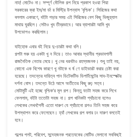
নাহ! মোটেও না। সম্পূর্ণ মৌলিক গল্প নিয়ে প্রকাশ হওয়া পিয়া
সরকারের ক্রা ইম/মা র্ডা র মিস্ট্রি উপন্যাস ‘বৃশ্চিক’। সিরিজের কথা
বললাম একারণে, বইটা পড়ার সময় এই সিরিজের বেশ কিছু ভিজুয়্যাল
মাথায় ঘুরছিল। সেটাও খুব তীব্রভাবে। আর ব্যাপারটা আমি খুব
উপভোগও করছিলাম।
যাইহোক এবার বই নিয়ে দু-চারটা কথা বলি।
গল্পটা শুরু হয় একটা খু ন দিয়ে। তাও আবার স্থানীয় প্রভাবশালী
রাজনৈতিক নেতার মেয়ে। খু নের ধরনটাও রহস্যজনক। শুধু তাই নয়,
কোনো এক বিশেষ কারণে খু নটাকে ধ র্ষ ণে ডাইভারট করার চেষ্টা করা
হয়েছে। তদন্তের দায়িত্ব পান ডিটেকটিভ ডিপার্টমেন্টের সাব-ইনস্পেক্টর
দর্শনা বোস। তদন্তে উঠে আসে অতীতের কিছু রুঢ় সত্য।
মোটামুটি এই হচ্ছে বৃশ্চিক’র মূল গল্প। কিন্তু যতটা সহজ করে লিখে
ফেললাম, বইটা ততোটা সহজ না। গল্প খানিকটা প্যাঁচানো হলেও
লেখকের লেখনশৈলী এতো দারুণ যে প্যাঁচানো গল্পও তিনি সহজ করে
উপস্থাপন করে ফেলেছেন। হ্যাঁ লেখকের গল্প বলার ঢং দারুণ বলতেই
হবে।
গল্পের প্লট, পরিবেশ, সন্দেহজনক প্রত্যেকের মোটিভ মেলানো সবকিছুই