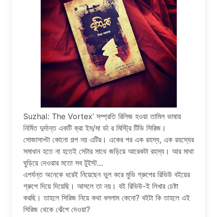
Suzhal: The Vortex’ সম্প্রতি রিলিজ হওয়া তামিল ভাষায়
নির্মিত দুর্দান্ত একটি ক্রা ইম/মা র্ডা র মিস্ট্রি টিভি সিরিজ।
সোজাসাপ্টা কোনো গল্প নয় এটির। একের পর এক রহস্য, এক রহস্যের
সমাধান হতে না হতেই সেটার সাথে জড়িয়ে আরেকটা রহস্য। আর মাথা
ঘুড়িয়ে দেওয়ার মতো সব টুইস্ট…
এপর্যন্ত অনেকে ধরেই নিয়েছেন ভুল করে মুভি গ্রুপের রিভিউ বইয়ের
গ্রুপে দিয়ে দিয়েছি। আসলে তা নয়। বই রিভিউ-ই লিখার চেষ্টা
করছি। তাহলে সিরিজ নিয়ে কথা বললাম কেনো? বইটা কি তাহলে এই
সিরিজ থেকে ঝেঁপে দেওয়া?