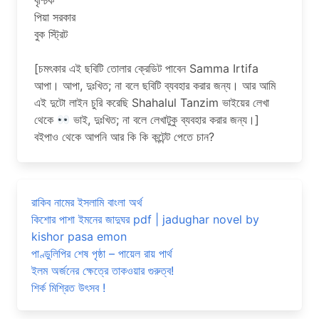
বৃশ্চিক
পিয়া সরকার
বুক স্ট্রিট
[চমৎকার এই ছবিটি তোলার ক্রেডিট পাবেন Samma Irtifa
আপা। আপা, দুঃখিত; না বলে ছবিটি ব্যবহার করার জন্য। আর আমি
এই দুটো লাইন চুরি করেছি Shahalul Tanzim ভাইয়ের লেখা
থেকে
ভাই, দুঃখিত; না বলে লেখাটুকু ব্যবহার করার জন্য।]
বইপাও থেকে আপনি আর কি কি কন্টেন্ট পেতে চান?
রাকিব নামের ইসলামি বাংলা অর্থ
কিশোর পাশা ইমনের জাদুঘর pdf | jadughar novel by
kishor pasa emon
পাণ্ডুলিপির শেষ পৃষ্ঠা – পায়েল রায় পার্থ
ইলম অর্জনের ক্ষেত্রে তাকওয়ার গুরুত্ব!
শির্ক মিশ্রিত উৎসব !