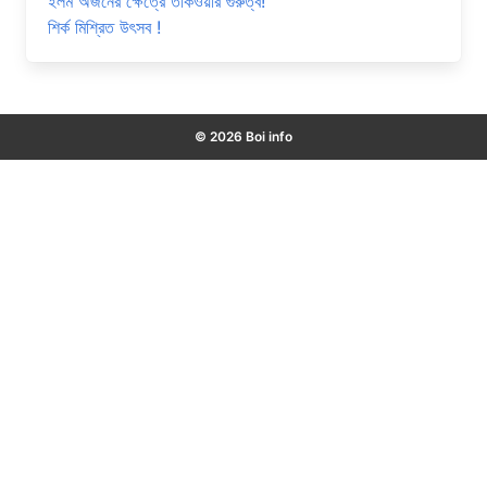
ইলম অর্জনের ক্ষেত্রে তাকওয়ার গুরুত্ব!
শির্ক মিশ্রিত উৎসব !
© 2026 Boi info