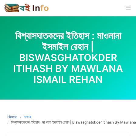
Skip
to
content
বিশ্বাসঘাতকদের ইতিহাস : মাওলানা
ইসমাইল রেহান |
BISWASGHATOKDER
ITIHASH BY MAWLANA
ISMAIL REHAN
Home
অজানা
বিশ্বাসঘাতকদের ইতিহাস : মাওলানা ইসমাইল রেহান | Biswasghatokder Itihash By Mawla