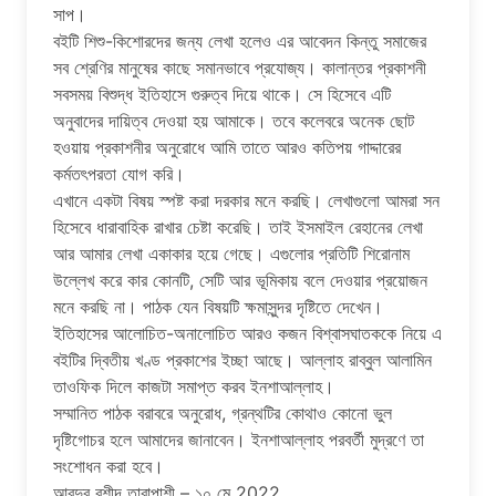
সাপ।
বইটি শিশু-কিশোরদের জন্য লেখা হলেও এর আবেদন কিন্তু সমাজের
সব শ্রেণির মানুষের কাছে সমানভাবে প্রযোজ্য। কালান্তর প্রকাশনী
সবসময় বিশুদ্ধ ইতিহাসে গুরুত্ব দিয়ে থাকে। সে হিসেবে এটি
অনুবাদের দায়িত্ব দেওয়া হয় আমাকে। তবে কলেবরে অনেক ছোট
হওয়ায় প্রকাশনীর অনুরোধে আমি তাতে আরও কতিপয় গাদ্দারের
কর্মতৎপরতা যোগ করি।
এখানে একটা বিষয় স্পষ্ট করা দরকার মনে করছি। লেখাগুলো আমরা সন
হিসেবে ধারাবাহিক রাখার চেষ্টা করেছি। তাই ইসমাইল রেহানের লেখা
আর আমার লেখা একাকার হয়ে গেছে। এগুলোর প্রতিটি শিরোনাম
উল্লেখ করে কার কোনটি, সেটি আর ভূমিকায় বলে দেওয়ার প্রয়োজন
মনে করছি না। পাঠক যেন বিষয়টি ক্ষমাসুন্দর দৃষ্টিতে দেখেন।
ইতিহাসের আলোচিত-অনালোচিত আরও কজন বিশ্বাসঘাতককে নিয়ে এ
বইটির দ্বিতীয় খণ্ড প্রকাশের ইচ্ছা আছে। আল্লাহ রাব্বুল আলামিন
তাওফিক দিলে কাজটা সমাপ্ত করব ইনশাআল্লাহ।
সম্মানিত পাঠক বরাবরে অনুরোধ, গ্রন্থটির কোথাও কোনো ভুল
দৃষ্টিগোচর হলে আমাদের জানাবেন। ইনশাআল্লাহ পরবর্তী মুদ্রণে তা
সংশোধন করা হবে।
আবদুর রশীদ তারাপাশী – ১০ মে 2022