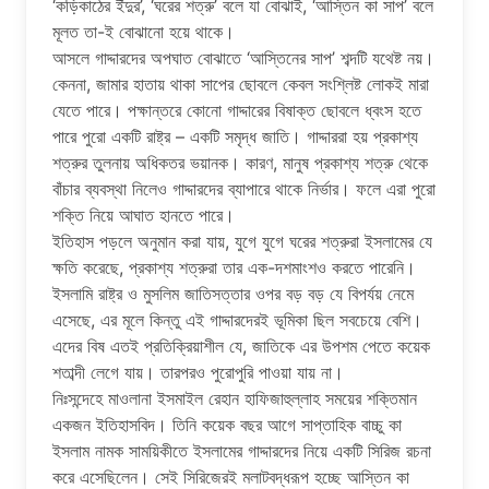
‘কড়িকাঠের ইঁদুর’, ‘ঘরের শত্রু’ বলে যা বোঝাই, ‘আস্তিন কা সাপ’ বলে
মূলত তা-ই বোঝানো হয়ে থাকে।
আসলে গাদ্দারদের অপঘাত বোঝাতে ‘আস্তিনের সাপ’ শব্দটি যথেষ্ট নয়।
কেননা, জামার হাতায় থাকা সাপের ছোবলে কেবল সংশ্লিষ্ট লোকই মারা
যেতে পারে। পক্ষান্তরে কোনো গাদ্দারের বিষাক্ত ছোবলে ধ্বংস হতে
পারে পুরো একটি রাষ্ট্র – একটি সমৃদ্ধ জাতি। গাদ্দাররা হয় প্রকাশ্য
শত্রুর তুলনায় অধিকতর ভয়ানক। কারণ, মানুষ প্রকাশ্য শত্রু থেকে
বাঁচার ব্যবস্থা নিলেও গাদ্দারদের ব্যাপারে থাকে নির্ভার। ফলে এরা পুরো
শক্তি নিয়ে আঘাত হানতে পারে।
ইতিহাস পড়লে অনুমান করা যায়, যুগে যুগে ঘরের শত্রুরা ইসলামের যে
ক্ষতি করেছে, প্রকাশ্য শত্রুরা তার এক-দশমাংশও করতে পারেনি।
ইসলামি রাষ্ট্র ও মুসলিম জাতিসত্তার ওপর বড় বড় যে বিপর্যয় নেমে
এসেছে, এর মূলে কিন্তু এই গাদ্দারদেরই ভূমিকা ছিল সবচেয়ে বেশি।
এদের বিষ এতই প্রতিক্রিয়াশীল যে, জাতিকে এর উপশম পেতে কয়েক
শতাব্দী লেগে যায়। তারপরও পুরোপুরি পাওয়া যায় না।
নিঃসন্দেহে মাওলানা ইসমাইল রেহান হাফিজাহুল্লাহ সময়ের শক্তিমান
একজন ইতিহাসবিদ। তিনি কয়েক বছর আগে সাপ্তাহিক বাচ্চু কা
ইসলাম নামক সাময়িকীতে ইসলামের গাদ্দারদের নিয়ে একটি সিরিজ রচনা
করে এসেছিলেন। সেই সিরিজেরই মলাটবদ্ধরূপ হচ্ছে আস্তিন কা