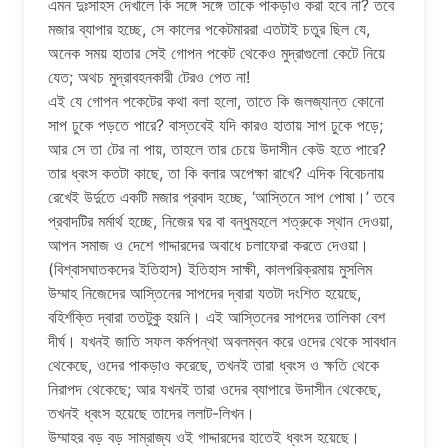
এমন দুঃসাহস দেখালে কি সঙ্গে সঙ্গে তাকে পাকড়াও করা হবে না? তবে
মজার ব্যাপার হচ্ছে, সে কালের পকেটমাররা এতটাই চতুর ছিল যে,
অনেক সময় হাতার সেই গোপন পকেট থেকেও মুদ্রাগুলো কেটে নিয়ে
যেত; অথচ মুদ্রাবহনকারী টেরও পেত না!
এই যে গোপন পকেটের কথা বলা হলো, তাতে কি জলজ্যান্ত কোনো
সাপ ঢুকে পড়তে পারে? বাস্তবেই যদি কারও হাতায় সাপ ঢুকে পড়ে;
আর সে তা টের না পায়, তাহলে তার চেয়ে উদাসীন কেউ হতে পারে?
তার ধ্বংস কতটা কাছে, তা কি বলার অপেক্ষা রাখে? এদিক বিবেচনায়
রেখেই উর্দুতে একটি মজার প্রবাদ হচ্ছে, ‘আস্তিনে সাপ পোষা।’ তবে
প্রবাদটির মর্মার্থ হচ্ছে, নিজের ঘর বা বন্ধুমহলে শত্রুকে স্থান দেওয়া,
আপন সমাজ ও দেশে গাদ্দারদের অবাধে চলাফেরা করতে দেওয়া।
(বিশ্বাসঘাতকদের ইতিহাস) ইতিহাস সাক্ষী, কালপরিক্রমায় মুসলিম
উম্মাহ নিজেদের আস্তিনের সাপদের দ্বারা যতটা দংশিত হয়েছে,
বহির্শক্তি দ্বারা ততটুকু হয়নি। এই আস্তিনের সাপদের তালিকা বেশ
দীর্ঘ। যখনই জাতি সফল কর্মপন্থা অবলম্বন করে ওদের থেকে সাবধান
থেকেছে, ওদের পাকড়াও করেছে, তখনই তারা ধ্বংস ও ক্ষতি থেকে
নিরাপদ থেকেছে; আর যখনই তারা ওদের ব্যাপারে উদাসীন থেকেছে,
তখনই ধ্বংস হয়েছে তাদের ললাট-লিখন।
উম্মাহর বড় বড় সাম্রাজ্য ওই গাদ্দারদের হাতেই ধ্বংস হয়েছে।