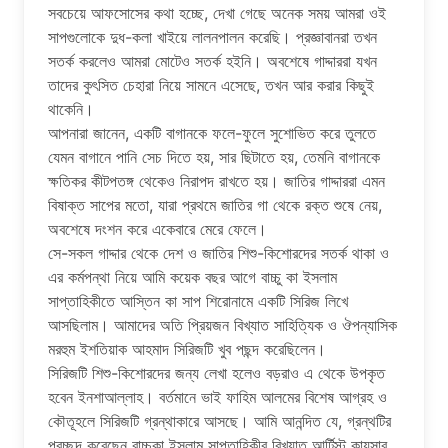
সবচেয়ে আফসোসের কথা হচ্ছে, দেখা গেছে অনেক সময় আমরা ওই
সাপগুলোকে দুধ-কলা খাইয়ে লালনপালন করেছি। প্রজ্ঞাবানরা তখন
সতর্ক করলেও আমরা মোটেও সতর্ক হইনি। অবশেষে গাদ্দাররা যখন
তাদের কুৎসিত চেহারা নিয়ে সামনে এসেছে, তখন আর করার কিছুই
থাকেনি।
আপনারা জানেন, একটি বাগানকে ফলে-ফুলে সুশোভিত করে তুলতে
যেমন বাগানে পানি সেচ দিতে হয়, সার ছিটাতে হয়, তেমনি বাগানকে
ক্ষতিকর কীটপতঙ্গ থেকেও নিরাপদ রাখতে হয়। জাতির গাদ্দাররা এমন
বিষাক্ত সাপের মতো, যারা প্রথমে জাতির গা থেকে রক্ত শুষে নেয়,
অবশেষে দংশন করে একেবারে মেরে ফেলে।
সে-সকল গাদ্দার থেকে দেশ ও জাতির শিশু-কিশোরদের সতর্ক থাকা ও
এর কর্মপন্থা নিয়ে আমি কয়েক বছর আগে বাচ্চু কা ইসলাম
সাপ্তাহিকীতে আস্তিন কা সাপ শিরোনামে একটি সিরিজ লিখে
আসছিলাম। আমাদের অতি প্রিয়জন বিখ্যাত সাহিত্যিক ও ঔপন্যাসিক
মরহুম ইশতিয়াক আহমাদ সিরিজটি খুব পছন্দ করেছিলেন।
সিরিজটি শিশু-কিশোরদের জন্য লেখা হলেও বড়রাও এ থেকে উপকৃত
হবেন ইনশাআল্লাহ। বর্তমানে ভাই ফাহিম আলমের বিশেষ আগ্রহ ও
কৌতূহলে সিরিজটি গ্রন্থাকারে আসছে। আমি আনন্দিত যে, গ্রন্থটির
প্রচ্ছদ করেছেন বাচ্চুকা ইসলাম সাপ্তাহিকীর বিখ্যাত আর্টিস্ট কায়সার