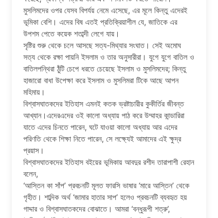
মুসলিমদের ওপর যেসব বিপর্যয় নেমে এসেছে, এর মূলে কিন্তু এদেরই
ভূমিকা বেশি। এদের বিষ এতই প্রতিক্রিয়াশীল যে, জাতিকে এর
উপশম পেতে কয়েক শতাব্দী লেগে যায়।
সৃষ্টির শুরু থেকে চলে আসছে সত্য-মিথ্যার সংঘাত। সেই অমোঘ
সত্য থেকে রক্ষা পায়নি ইসলাম ও তার অনুসারীরা। যুগে যুগে বাতিল ও
বাতিলপন্থিরা ঠুঁটি চেপে ধরতে চেয়েছে ইসলাম ও মুসলিমদের; কিন্তু
হাজারো বাধা উপেক্ষা করে ইসলাম ও মুসলিমরা টিকে আছে আপন
মহিমায়।
বিশ্বাসঘাতকদের ইতিহাস এমনই কতক ভ্রষ্টাচারীর কুকীর্তির জীবন্ত
আখ্যান।এদেরএদের ওই কালো অধ্যায় পাঠ করে উম্মাহর কান্ডারিরা
যাতে এদের চিনতে পারেন, ঘটে যাওয়া কালো অধ্যায় আর এদের
পরিণতি থেকে শিক্ষা নিতে পারেন, সে লক্ষ্যেই আমাদের এই ক্ষুদ্র
প্রয়াস।
বিশ্বাসঘাতকদের ইতিহাস বইয়ের ভূমিকায় আবদুর রশীদ তারাপাশী রেহান
বলেন,
‘আস্তিন কা সাঁপ’ প্রবচনটি মূলত ফারসি ভাষার ‘মারে আস্তিন’ থেকে
গৃহীত। শাব্দিক অর্থ ‘জামার হাতার সাপ’ হলেও প্রবচনটি ব্যবহৃত হয়
গাদ্দার ও বিশ্বাসঘাতকদের বোঝাতে। আমরা ‘বন্ধুরূপী শত্রু’,