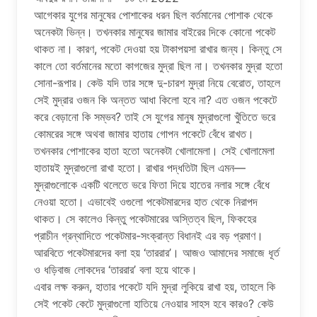
আগেকার যুগের মানুষের পোশাকের ধরন ছিল বর্তমানের পোশাক থেকে
অনেকটা ভিন্ন। তখনকার মানুষের জামার বাইরের দিকে কোনো পকেট
থাকত না। কারণ, পকেট দেওয়া হয় টাকাপয়সা রাখার জন্য। কিন্তু সে
কালে তো বর্তমানের মতো কাগজের মুদ্রা ছিল না। তখনকার মুদ্রা হতো
সোনা-রূপার। কেউ যদি তার সঙ্গে দু-চারশ মুদ্রা নিয়ে বেরোত, তাহলে
সেই মুদ্রার ওজন কি অন্তত আধা কিলো হবে না? এত ওজন পকেটে
করে বেড়ানো কি সম্ভব? তাই সে যুগের মানুষ মুদ্রাগুলো খুঁতিতে ভরে
কোমরের সঙ্গে অথবা জামার হাতায় গোপন পকেটে বেঁধে রাখত।
তখনকার পোশাকের হাতা হতো অনেকটা খোলামেলা। সেই খোলামেলা
হাতায়ই মুদ্রাগুলো রাখা হতো। রাখার পদ্ধতিটা ছিল এমন—
মুদ্রাগুলোকে একটি থলেতে ভরে ফিতা দিয়ে হাতের নলার সঙ্গে বেঁধে
নেওয়া হতো। এভাবেই ওগুলো পকেটমারদের হাত থেকে নিরাপদ
থাকত। সে কালেও কিন্তু পকেটমারের অস্তিত্ব ছিল, ফিকহের
প্রাচীন গ্রন্থাদিতে পকেটমার-সংক্রান্ত বিধানই এর বড় প্রমাণ।
আরবিতে পকেটমারদের বলা হয় ‘তাররার’। আজও আমাদের সমাজে ধূর্ত
ও ধড়িবাজ লোকদের ‘তাররার’ বলা হয়ে থাকে।
এবার লক্ষ করুন, হাতার পকেটে যদি মুদ্রা লুকিয়ে রাখা হয়, তাহলে কি
সেই পকেট কেটে মুদ্রাগুলো হাতিয়ে নেওয়ার সাহস হবে কারও? কেউ