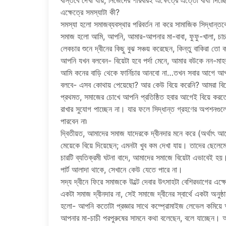
বাস্তবে দেখা যায়, নিজেদের পরিবারই এক্ষেত্রে এত্তো বাধা দিচ
এক্ষেত্রে সমস্যাটা কী?
সমস্যা হলো সমাজব্যবস্থার পরিবর্তন না করে সামাজিক সিদ্ধান
সমাজ হলো আমি, আপনি, আমার-আপনার মা-বাবা, ফুফু-খালা, চাচা
লেকচার শুনে দ্বীনের কিছু বুঝ সঞ্চয় করেছেন, কিন্তু বাকিরা তো
আপনি যখন বলবেন- বিয়েটা হবে পর্দা মেনে, আমার বউকে নন-মাহর
আমি কনের বাড়ি থেকে ফার্নিচার আনবো না…তখন সবার আগে আপন
বলবে- এসব কোথায় পেয়েছো? আর কেউ বিয়ে করেনি? আমরা বি
প্রথমত, সমাজের চোখে আপনি প্রতিষ্ঠিত হবার আগেই বিয়ে করতে চ
রাখার সুযোগ পাচ্ছেন না। যার ফলে সিদ্ধান্ত গ্রহণের অপশন
পারবেন না৷
দ্বিতীয়ত, আমাদের সমাজ যাদেরকে দ্বীনদার মনে করে (অর্থাৎ আলেম
মেয়েকে বিয়ে দিয়েছেন; এমনটা খুব কম দেখা যায়। তাদের ছেলেমেয়ের
চারটি ব্যতিক্রমী ঘটনা বাদে, আমাদের সমাজে বিয়েটা এভাবেই হয়। 
পার্ট আলাদা থাকে, সেখানে কেউ যেতে পারে না।
সদ্য দ্বীনে ফিরে সমাজকে উল্টে দেবার উৎসাহটা বেশিরভাগের এক্
একটা সমাজ দ্বীনদার না, সেই সমাজে দ্বীনের স্বার্থে একটা অনু
হলো- আপনি কতোটা প্রজ্ঞার সাথে কম্প্রোমাইজ লেভেল কমি
আপনার মা-চাচী পরপুরুষের সামনে কথা বলেছেন, বলে যাচ্ছেন। 