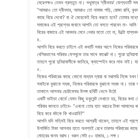
মেয়েপক্ষও তেমন প্রস্তুত না। শুধুমাত্র ‘দ্বীনদার’ যোগ্যতাটি
“আমরাও তো দ্বীনদার, আমরাও তো নামাজ পড়ি, রোজা রাখি, কুর
কাছে বিয়ে দেবো? বা ঐ মেয়েকেই বিয়ে করতে হবে? তোমার মধ্
সমাজের এই প্রশ্নের জবাবে আপনি তো বলতে পারবেন না- আমি তা
বিয়ের বাজারে এই আবদার মেনে নেবার মতো তো না, উল্টো হাস্য
৪.
আপনি বিয়ে করতে চাইলে এই কথাটি সবার আগে নিজের পরিবারকে 
বেশিরভাগের পরিবার ফেসবুকে তার সাথে কানেক্ট না। পুরো দুনিয়া
তাহলে পুরো দুনিয়াবাসীকে জানিয়ে, ক্যাম্পেইন করে লাভ নাই।
৫.
নিজের পরিবারের কাছে কোনো মাধ্যম দ্বারা বা সরাসরি নিজে যখন
সবাইকে বুঝানো সহজ, নিজের পরিবারকে বুঝানো সহজ না। তারা
তাকালে আপনার ছোট্টবেলার উলঙ্গ ছবিটি ভেসে উঠে!
একটি ভাইভা বোর্ডে যেমন কিছু ডকুমেন্ট দেখাতে হয়, বিয়ের কথ
পরিবার জানতে চাইবে- “এখনো তোর হাত খরচের টাকা আমাদের ক
বিয়ে করে বউকে কি খাওয়াবি?”
আপনি যদি সত্যিই বিয়ে করতে আগ্রহী থাকেন, তাহলে এই প্রশ্
উপার্জিত টাকা আপনার হাতে অবশ্যই রেখে তারপর পরিবারের কাছে 
মোহরের জন্য বরাদ্দ। ধরুন সেটা ৫০ হাজার, ১ লক্ষ।