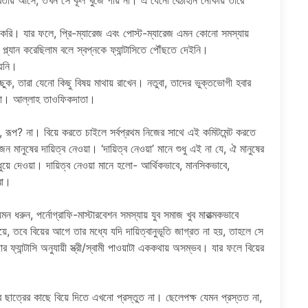
তায় আসে, তখন সে কূল খুঁজে পায় না। এ যেনো বৈঠাহীন নৌকায় তীরে
া করি। যার ফলে, প্রি-ম্যারেজ এবং পোস্ট-ম্যারেজ এমন কোনো সমস্যায়
প্ল্যান করেছিলাম বলে স্বপ্নকে ফ্যান্টাসিতে পৌঁছতে দেইনি।
হয়নি।
ছুক, তারা যেনো কিছু বিষয় মাথায় রাখেন। নতুবা, তাদের ভুক্তভোগী হবার
রবো। আল্লাহ তাওফিকদাতা।
াস, রূপ? না। বিয়ে করতে চাইলে সর্বপ্রথম নিজের সাথে এই কমিটমেন্ট করতে
 মানুষের দায়িত্ব নেওয়া। ‘দায়িত্ব নেওয়া’ মানে শুধু এই না যে, ঐ মানুষের
 ধুয়ে দেওয়া। দায়িত্ব নেওয়া মানে হলো- আর্থিকভাবে, মানসিকভাবে,
রা।
ন ধরুন, পর্নোগ্রাফি-মাস্টারবেশন সমস্যায় যুব সমাজ খুব মারাত্মকভাবে
, তবে বিয়ের আগে তার মধ্যে যদি দায়িত্বানুভূতি জাগ্রত না হয়, তাহলে সে
তার ফ্যান্টাসি অনুযায়ী স্ত্রী/স্বামী পাওয়াটা এককথায় অসম্ভব। যার ফলে বিয়ের
র ছাত্রের কাছে বিয়ে দিতে এখনো প্রস্তুত না। ছেলেপক্ষ যেমন প্রস্তত না,