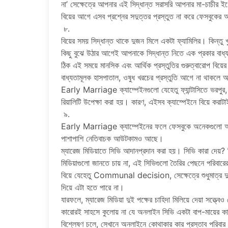
না’ সেক্ষেত্রে আপনার এই সিদ্ধান্ত সরাসরি আপনার মা-চাচীর
বিয়ের আগে এসব প্রশ্নের সদুত্তর প্রস্তুত না করে ফেসবুকের আর
৮.
বিয়ের সময় সিদ্ধান্ত থাকে দুজন মিলে একটা ফ্যামিলির। কিন্তু খ
কিছু বুঝে উঠার আগেই আপনাকে সিদ্ধান্ত নিতে এক প্রকার বা
ঠিক এই সময়ে মানসিক এবং আর্থিক প্রস্তুতির গুরুত্বারোপ বিয়
বাধ্যতামূলক হাসপাতাল, ওষুধ খরচের প্রস্তুতি আগে না থাকল
Early Marriage ক্যাম্পেইনগুলো যেহেতু ফ্যান্টাসিতে ভরপুর, 
রিয়ালিটি উপেক্ষা করা হয়। কারণ, এইসব ক্যাম্পেইনে বিয়ে করা
৯.
Early Marriage ক্যাম্পেইনের ফলে ফেসবুকে অনেকগুলো অন
পাশাপাশি নেতিবাচক আউটকামও আছে।
ম্যারেজ মিডিয়াতে সিভি আদানপ্রদান করা হয়। সিভি কারা দেয়? ব
মিডিয়াগুলো জানতে চায় না, এই সিভিগুলো তৈরির পেছনে পরিবারে
বিয়ে যেহেতু Communal decision, সেক্ষেত্রে শুধুমাত্র দুজ
দিয়ে এটা হতে পারে না।
যারফলে, ম্যারেজ মিডিয়া দুই পক্ষের চাহিদা মিলিয়ে দেয়া সত্ত্বেও
কারোরই সাহসে কুলোয় না যে অনলাইন সিভি একটা বাপ-মায়ের কা
বিশ্লেষণ চলে, সেখানে অনলাইনে কোথাকার কার প্রস্তাব পরিব