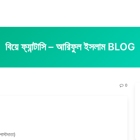
বিয়ে ফ্যান্টাসি – আরিফুল ইসলাম BLOG
0
োস্টদাতা)