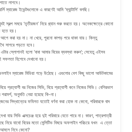
 ইগোতে লাগবে।
্লি ম্যারেজ ইভেন্টগুলোকে এ কারণেই আমি ‘ফ্যান্টাসি’ বলছি।
ুবই স্বল্প সময়ে ‘তৃতীয়জন’ নিয়ে প্ল্যান শুরু করতে হয়। অনেকক্ষেত্রে কোনো
ধ্য হতে হয়।
ের আগে করা হয় না। না খেয়ে, পুরনো কাপড় পরে থাকা যায়। কিন্তু
ে অথৈ সাগরে পড়তে হবে।
এটার স্লোগানই হলো ‘বাবা আমার বিয়ের ব্যবস্থা করুন’; সেহেতু এইসব
টাই সফলতা হিশেবে দেখানো হয়।
লাইন ম্যারেজ মিডিয়া গড়ে উঠেছে। এগুলোর বেশ কিছু ভালো আউটকামের
িয়ে প্রত্যাশী বর নিজের সিভি, বিয়ে প্রত্যাশী কনে নিজের সিভি। বেশিরভাগ
র পরামর্শ, অনুমতি নেয়া হয়েছে কি-না।
নের সিদ্ধান্তের ফযিলত যতোই বর্ণনা করা হোক না কেনো, পরিবারকে বাদ
 দেখা যায় সিভি এক্সচেঞ্জ হয়ে দুই পরিবারে যেতে পারে না। কারণ, পাত্রপাত্রী
ছে নিয়ে যাবে! বিয়ের মতো সেন্সিটিভ বিষয়ে অফলাইন পরিচয়ে যখন এ ত্তো
ার আমলে নিবে কেনো?