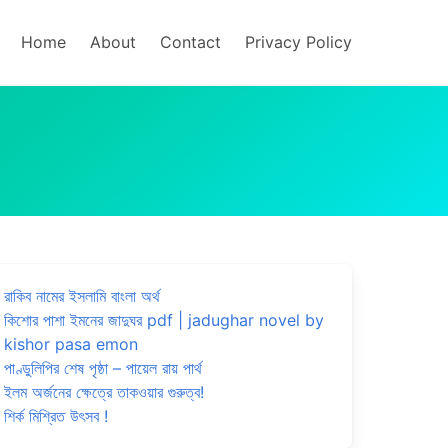
Home
About
Contact
Privacy Policy
রাকিব নামের ইসলামি বাংলা অর্থ
কিশোর পাশা ইমনের জাদুঘর pdf | jadughar novel by
kishor pasa emon
পাণ্ডুলিপির শেষ পৃষ্ঠা – পায়েল রায় পার্থ
ইলম অর্জনের ক্ষেত্রে তাকওয়ার গুরুত্ব!
শির্ক মিশ্রিত উৎসব !