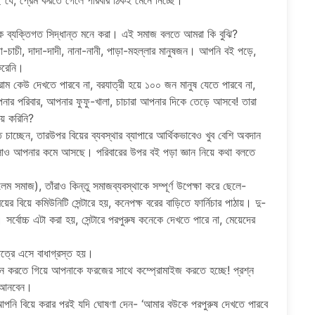
্ছে যে, প্রেম করতে গেলে পরিবার ঠিকই মেনে নিচ্ছে।
্তকে ব্যক্তিগত সিদ্ধান্ত মনে করা। এই সমাজ বলতে আমরা কি বুঝি?
-চাচী, দাদা-দাদী, নানা-নানী, পাড়া-মহল্লার মানুষজন। আপনি বই পড়ে,
 করেনি।
াম কেউ দেখতে পারবে না, বরযাত্রী হয়ে ১০০ জন মানুষ যেতে পারবে না,
ার পরিবার, আপনার ফুফু-খালা, চাচারা আপনার দিকে তেড়ে আসবে! তারা
য়ে করিনি?
াচ্ছেন, তারউপর বিয়ের ব্যবস্থার ব্যাপারে আর্থিকভাবেও খুব বেশি অবদান
গুলোও আপনার কমে আসছে। পরিবারের উপর বই পড়া জ্ঞান নিয়ে কথা বলতে
 সমাজ), তাঁরাও কিন্তু সমাজব্যবস্থাকে সম্পূর্ণ উপেক্ষা করে ছেলে-
 বিয়ে কমিউনিটি সেন্টারে হয়, কনেপক্ষ বরের বাড়িতে ফার্নিচার পাঠায়। দু-
সর্বোচ্চ এটা করা হয়, সেন্টারে পরপুরুষ কনেকে দেখতে পারে না, মেয়েদের
ষেত্রে এসে বাধাগ্রস্ত হয়।
ষ্ঠান করতে গিয়ে আপনাকে ফরজের সাথে কম্প্রোমাইজ করতে হচ্ছে! প্রশ্ন
য়ে আনবেন।
আপনি বিয়ে করার পরই যদি ঘোষণা দেন- ‘আমার বউকে পরপুরুষ দেখতে পারবে