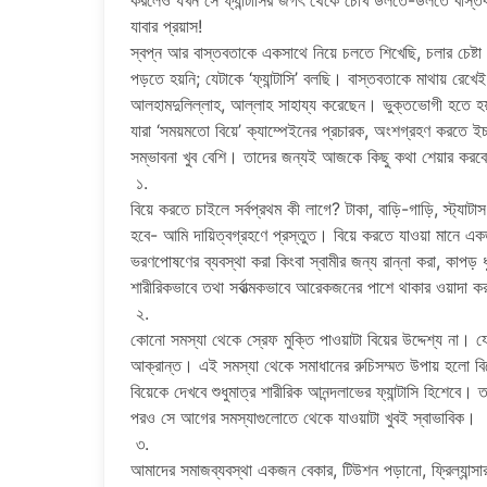
করলেও যখন সে ফ্যান্টাসির জগৎ থেকে চোখ ডলতে-ডলতে বাস্তব
যাবার প্রয়াস!
স্বপ্ন আর বাস্তবতাকে একসাথে নিয়ে চলতে শিখেছি, চলার চেষ্ট
পড়তে হয়নি; যেটাকে ‘ফ্যান্টাসি’ বলছি। বাস্তবতাকে মাথায় রেখেই 
আলহামদুলিল্লাহ, আল্লাহ সাহায্য করেছেন। ভুক্তভোগী হতে 
যারা ‘সময়মতো বিয়ে’ ক্যাম্পেইনের প্রচারক, অংশগ্রহণ করতে ইচ্
সম্ভাবনা খুব বেশি। তাদের জন্যই আজকে কিছু কথা শেয়ার ক
১.
বিয়ে করতে চাইলে সর্বপ্রথম কী লাগে? টাকা, বাড়ি-গাড়ি, স্ট্যাট
হবে- আমি দায়িত্বগ্রহণে প্রস্তুত। বিয়ে করতে যাওয়া মানে একজন
ভরণপোষণের ব্যবস্থা করা কিংবা স্বামীর জন্য রান্না করা, কাপড়
শারীরিকভাবে তথা সর্বাত্মকভাবে আরেকজনের পাশে থাকার ওয়াদা ক
২.
কোনো সমস্যা থেকে স্রেফ মুক্তি পাওয়াটা বিয়ের উদ্দেশ্য না। যেম
আক্রান্ত। এই সমস্যা থেকে সমাধানের রুচিসম্মত উপায় হলো বিয়ে
বিয়েকে দেখবে শুধুমাত্র শারীরিক আনন্দলাভের ফ্যান্টাসি হিশেবে। 
পরও সে আগের সমস্যাগুলোতে থেকে যাওয়াটা খুবই স্বাভাবিক।
৩.
আমাদের সমাজব্যবস্থা একজন বেকার, টিউশন পড়ানো, ফ্রিল্যান্সা