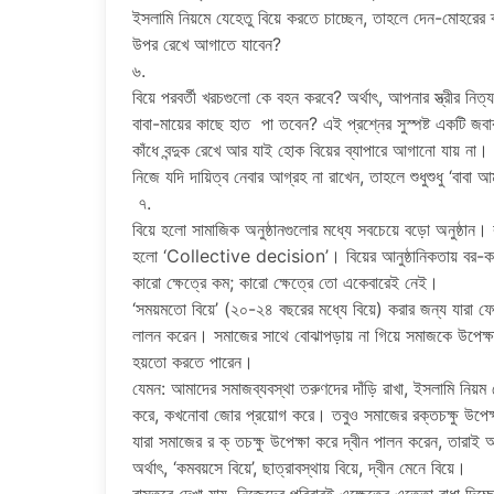
ইসলামি নিয়মে যেহেতু বিয়ে করতে চাচ্ছেন, তাহলে দেন-মোহরে
উপর রেখে আগাতে যাবেন?
৬.
বিয়ে পরবর্তী খরচগুলো কে বহন করবে? অর্থাৎ, আপনার স্ত্রীর নি
বাবা-মায়ের কাছে হাত পা তবেন? এই প্রশ্নের সুস্পষ্ট একটি জ
কাঁধে বন্দুক রেখে আর যাই হোক বিয়ের ব্যাপারে আগানো যায় না।
নিজে যদি দায়িত্ব নেবার আগ্রহ না রাখেন, তাহলে শুধুশুধু ‘বাব
৭.
বিয়ে হলো সামাজিক অনুষ্ঠানগুলোর মধ্যে সবচেয়ে বড়ো অনুষ্ঠা
হলো ‘Collective decision’। বিয়ের আনুষ্ঠানিকতায় বর-কনের স
কারো ক্ষেত্রে কম; কারো ক্ষেত্রে তো একেবারেই নেই।
‘সময়মতো বিয়ে’ (২০-২৪ বছরের মধ্যে বিয়ে) করার জন্য যারা ফ
লালন করেন। সমাজের সাথে বোঝাপড়ায় না গিয়ে সমাজকে উপেক্ষ
হয়তো করতে পারেন।
যেমন: আমাদের সমাজব্যবস্থা তরুণদের দাঁড়ি রাখা, ইসলামি নিয়ম 
করে, কখনোবা জোর প্রয়োগ করে। তবুও সমাজের রক্তচক্ষু উপেক্ষ
যারা সমাজের র ক্ তচক্ষু উপেক্ষা করে দ্বীন পালন করেন, তারাই
অর্থাৎ, ‘কমবয়সে বিয়ে’, ছাত্রাবস্থায় বিয়ে, দ্বীন মেনে বিয়ে।