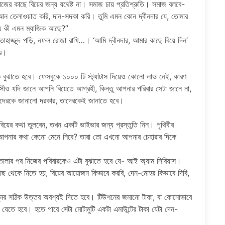
 সমাজের কাছে বিয়ের জন্য যথেষ্ট না। সমাজ চায় প্রতিশ্রুতি। সমাজ বলবে-
আন তেলাওয়াত করি, দান-সদকা করি। তুমি এমন কোন দ্বীনদার যে, তোমার
যে কী এমন ম্যাজিক আছে?”
হাজ্জুদ পড়ি, নফল রোজা রাখি…। ‘আমি দ্বীনদার, আমার কাছে বিয়ে দিন’
কর।
বুঝাতে হবে। ফেসবুকে ১০০০ টি স্ট্যাটাস দিয়েও কোনো লাভ নেই, কারণ
বাসীও যদি জানে আপনি বিয়েতে আগ্রহী, কিন্তু আপনার পরিবার সেটা জানে না,
 যাদেরকে জানানো দরকার, তাদেরকেই জানাতে হবে।
 বিয়ের কথা তুলবেন, তখন একটি ভাইভার জন্য প্রস্তুতি নিন। পৃথিবীর
 আপনার কথা কেনো মেনে নিবে? তারা তো এখনো আপনার চেহারার দিকে
া তোলার পর নিজের পরিবারকেও এটা বুঝাতে হবে যে- আই অ্যাম সিরিয়াস।
াছ থেকে নিতে হয়, বিয়ের আয়োজন কিভাবে করবি, দেন-মোহর কিভাবে দিবি,
নের সঠিক উত্তর অবশ্যই দিতে হবে। টিউশনের জমানো টাকা, বা কোনোভাবে
যেতে হবে। হতে পারে সেটা মোটামুটি একটা এমাউন্টের টাকা যেটা দেন-