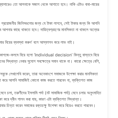
র ব্যাপারেও তো আপনাকে সজাগ থেকে আগাতে হবে। নাকি এটাও বাবা-মায়ের
ত্য প্রয়োজনীয় জিনিসগুলোর জন্য যে টাকা লাগবে, সেই টাকার জন্য কি আপনি
বাব আপনার কাছে থাকতে হবে। দায়িত্বগ্রহণের মানসিকতা না থাকলে অন্যের
া আমার বিয়ের ব্যবস্থা করুন’ বলে আস্ফালন করে লাভ নাই।
ন। কাগজে-কলমে বিয়ে হলো ‘Individual decision’ কিন্তু বাস্তবে বিয়ে
িদ্ধান্ত নেবার সুযোগ সবক্ষেত্রে সমান থাকে না। কারো ক্ষেত্রে বেশি,
েসবুকে লেখালেখি করেন, তারা অনেকাংশে সমাজকে উপেক্ষা করার মানসিকতা
া করে আপনি সামাজিই কোনো কাজ করতে পারবেন না, ব্যক্তিগত কাজ
মেনে চলা, তরুণীদের ইসলামি পর্দা (নট সামাজিক পর্দা) মেনে চলায় অনুৎসাহিত
া করে দ্বীন পালন করা যায়, কারণ এটা ব্যক্তিগত সিদ্ধান্ত।
 আবার চিন্তা করেন সমাজের রক্তচক্ষু উপেক্ষা করে বিয়েও করতে পারবেন।