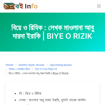
Skip
to
content
বিয়ে ও রিযিক : লেখক মাওলানা আবু
দারদা ইরাকি | BIYE O RIZIK
Home
Islamic book review
Upcoming books
পরিবার ও সামাজিক জীবন
বিয়ে বা সংসার বিষয়ক বই
বিয়ে ও রিযিক : লেখক মাওলানা আবু দারদা ইরাকি | Biye O Rizik
বই : বিয়ে ও রিযিক
লেখক : মাওলানা আবু দারদা ইরাকি, মুফতি তারেক মাসউদ