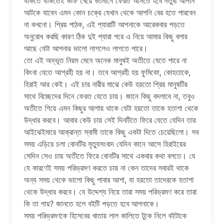
থাকতে থাকতেই কফি খেয়ে বর্তমানে ফেরত আসতে হবে নতুবা আপনি
আটকে যাবেন এমন কোন চক্রে যেখান থেকে আপনি বের হতে পারবেন
না কখনো। প্রিয় পাঠক, এই প্যারাটি আপনাকে আরেকবার পড়তে
অনুরোধ করছি কারণ ঠিক দুই প্যারা পরে এ নিয়ে আমার কিছু বলার
আছে যেটা আপনার ভালো লাগলেও লাগতে পারে।
তো এই অদ্ভূত নিয়ম মেনে অনেক মানুষই অতীতে যেতে পারে না
কিংবা যেতে আগ্রহী হয় না। তবে আগ্রহী হয় ফুমিকো, কোহতাকে,
হিরাই আর কেই। এই চার নারীর মাঝে কেউ হয়তো প্রিয় মানুষটির
সাথে বিচ্ছেদের দিনে ফেরত যেতে চায়। জানে কিছু বদলাবে না, তবুও
অতীতে গিয়ে এমন কিছুর আশায় থাকে যেটা হয়তো তাকে হতাশা থেকে
উদ্ধার করবে। আবার কেউ চায় সেই দিনটিতে ফিরে যেতে যেদিন তার
আইঝেইমারে আক্রান্ত স্বামী তাকে কিছু একটা দিতে চেয়েছিলো। সব
সময় এড়িয়ে চলা বোনটির মৃত্যুসংবাদ যেদিন কানে আসে হিরাইয়ের
সেদিন সেও চায় অতীতে ফিরে বোনটির সাথে একবার কথা বলতে। যে
যে কারণেই সময় পরিভ্রমণ করতে চায় না কেন তাদের সবারই থাকে
অন্য সময় থেকে ভালো কিছু পাবার আশা, যা হয়তো তাদেরকে হতাশা
থেকে উদ্ধার করবে। যে উদ্দেশ্য নিয়ে তারা সময় পরিভ্রমণ করে তারা
কি তা পায়? জানতে হলে বইটি পড়তে হবে আপনাকে।
সময় পরিভ্রমণকে হিসেবের খাতায় লাল কালিতে টুকে নিলে বইটাকে