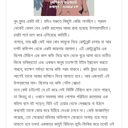
খুব সুন্দর একটা বই। যদিও শুরুতে কিছুটা বোরিং লাগছিল। প্রথম
থেকেই কেমন যেন একটা রহস্যের আবহ রাখা হয়েছে উপন্যাসটিতে।
চারটা পর্বে ভাগ করে এগিয়েছে কাহিনী।
নাগারে, তার স্ত্রী কেই আর বোন কাযুকে নিয়ে রেস্টুরেন্ট চালায় যা আর
দশটা কফিশপ থেকে একটা জায়গায় আলাদা। এই রেস্টুরেন্টের এক
বিশেষ টেবিলে এক কাপ কফি নিয়ে বসে থেকে ঘুরে আসা যাবে অতীত
কিংবা ভবিষ্যতে! এবং একজন মানুষ ততক্ষণই টাইম ট্রাভেল করতে
পারবে; যতক্ষণ পর্যন্ত মগের কফি গরম থাকবে। কফি ঠান্ডা হওয়ার
আগেই তাকে আবার বর্তমানে ফিরে আসতে হবে। আর এজন্যই এই
উপন্যাসের নাম- বিফোর দ্য কফি গেটস কোল্ড!
তবে কেউ চাইলেই যে চট করে সেই নির্দিষ্ট টেবিলে বসে যেতে পারবে,
তা কিন্তু না। ওখানে সবসময় সাদা পোশাক পরিহিতা রহস্যময় এক
মহিলা বসে বই পড়েন; যিনি ওই চেয়ার থেকে স্বেচ্ছায় না উঠলে
কখনোই তাকে জোর করে উঠিয়ে দেওয়া চলবে না। কেউ জবরদস্তি
করেছে, তো সেরেছে! মহিলার অভিশাপে মেঝেতে অসাড় হয়ে পড়ে
থাকতে হবে তখন! একমাত্র কাযুই বিভিন্ন ফন্দি-ফিকির করে তবেই ওই