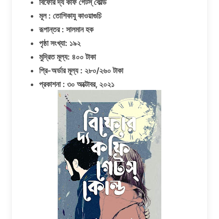
বিফোর দ্য কফি গেটস্ কোল্ড
মূল : তোশিকাযু কাওয়াগুচি
রূপান্তর : সালমান হক
পৃষ্ঠা সংখ্যা: ১৯২
মুদ্রিত মূল্য: ৪০০ টাকা
প্রি-অর্ডার মূল্য : ২৮০/২৬০ টাকা
প্রকাশনা : ৩০ অক্টোবর, ২০২১