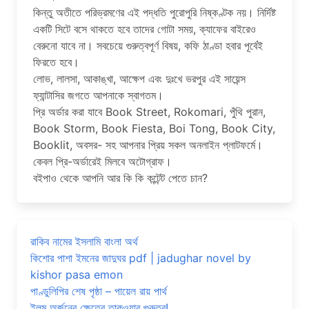
কিন্তু অতীতে পরিভ্রমণের এই পদ্ধতি পুরোপুরি নিষ্কণ্টক নয়। নির্দিষ্ট
একটি সিটে বসে থাকতে হবে তাদের গোটা সময়, ক্যাফের বাইরেও
বেরুনো যাবে না। সবচেয়ে গুরুত্বপূর্ণ বিষয়, কফি ঠাণ্ডা হবার পূর্বেই
ফিরতে হবে।
লোভ, লালসা, আকাঙ্খা, আক্ষেপ এবং দুঃখে ভরপুর এই সায়েন্স
ফ্যান্টাসির জগতে আপনাকে স্বাগতম।
প্রি অর্ডার করা যাবে Book Street, Rokomari, পুঁথি পুরান,
Book Storm, Book Fiesta, Boi Tong, Book City,
Booklit, অবসর- সহ আপনার প্রিয় সকল অনলাইন প্লাটফর্মে।
কেবল প্রি-অর্ডারেই মিলবে অটোগ্রাফ।
বইপাও থেকে আপনি আর কি কি কন্টেন্ট পেতে চান?
রাকিব নামের ইসলামি বাংলা অর্থ
কিশোর পাশা ইমনের জাদুঘর pdf | jadughar novel by
kishor pasa emon
পাণ্ডুলিপির শেষ পৃষ্ঠা – পায়েল রায় পার্থ
ইলম অর্জনের ক্ষেত্রে তাকওয়ার গুরুত্ব!