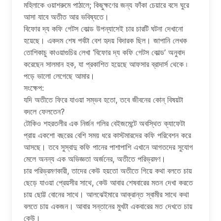
মহিলাকে ওয়াশরুমে পাঠালে; কিছুক্ষণের জন্য ফাঁকা চেয়ারে বসে ঘুরে
আসা যাবে অতীত আর ভবিষ্যতে।
বিফোর দ্য কফি গেটস কোল্ড উপন্যাসেই চার চারটি ঘটনা দেখানো
হয়েছে। একদম শেষ পর্বটা বেশ হৃদয় বিদারক ছিল। জাপানি লেখক
তোশিকাচু কাওয়াগুচির লেখা ‘বিফোর দ্য কফি গেটস কোল্ড’ অনুবাদ
করেছেন সালমান হক, যা প্রকাশিত হয়েছে আফসার ব্রাদার্স থেকে ৷
পড়ে ভালো লেগেছে আমার।
সংক্ষেপ:
যদি অতীতে ফিরে যাওয়া সম্ভব হতো, তবে জীবনের কোন্ বিষয়টা
বদলে ফেলতেন?
টোকিও শহরতলীর এক নির্জন গলির বেইজমেন্টে অবস্থিত ক্যাফেটা
প্রায় একশো বছরের বেশি সময় ধরে কাস্টমারদের কফি পরিবেশন করে
আসছে। তবে সুস্বাদু কফি পানের পাশাপাশি এখানে আগতদের সুযোগ
মেলে অনন্য এক অভিজ্ঞতা অর্জনের, অতীতে পরিভ্রমণ।
চার পরিভ্রমণকারী, তাদের কেউ হয়তো অতীতে গিয়ে কথা বলতে চায়
ছেড়ে যাওয়া প্রেয়সীর সাথে, কেউ আবার শেষবারের মতন দেখা করতে
চায় ছোট্ট বোনের সাথে। আলঝেইমারে আক্রান্ত স্বামীর সাথে কথা
বলতে চায় একজন। আবার সন্তানের মুখটা একবারের মত দেখতে চায়
কেউ।