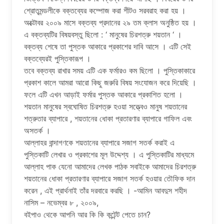
শ্রোতৃমন্ডলীকে বক্তব্যের কম্পোজ করা শীটও সরবরাহ করা হয় ।
অক্টোবর ২০০৯ মাসে বক্তব্য প্রদানের ২৯ তম ক্লাস অনুষ্ঠিত হয় ।
এ বক্তব্যটির বিষয়বস্তু ছিলো : ‘ মানুষের চিরশত্রু শয়তান ‘ ।
বক্তব্য শেষে তা পুস্তক আকারে প্রকাশের দাবি আসে । এটি সেই
বক্তব্যেরই পুস্তিকারূপ ।
তবে বক্তব্য রাখার সময় এটি এক ফর্মারও কম ছিলো । পুস্তিকাকারে
প্রকাশ কালে আমরা আরো কিছু জরুরি বিষয় সংযোজন করে দিয়েছি ।
ফলে এটি এখন আড়াই ফর্মার পুস্তক আকারে প্রকাশিত হলো ।
শয়তান মানুষের স্বঘোষিত চিরশত্রু হওয়া সত্ত্বেও মানুষ শয়তানের
শত্রুতার ব্যাপারে , শয়তানের ধোকা প্রতারণার ব্যাপারে গাফিল এবং
অসতর্ক ।
আল্লাহর বান্দাগণকে শয়তানের ব্যাপারে সজাগ সতর্ক করাই এ
পুস্তিকাটি লেখার ও প্রকাশের মূল উদ্দেশ্য । এ পুস্তিকাটির মাধ্যমে
আল্লাহ পাক যেনো আমাদের লেখক পাঠক সবাইকে আমাদের চিরশত্রু
শয়তানের ধোকা প্রতারণার ব্যাপারে সজাগ সতর্ক হওয়ার তৌফিক দান
করেন , এই প্রার্থনাই তাঁর দরবারে করছি । -আমিন আবদুস শহীদ
নাসিম – নভেম্বর ৮ , ২০০৯,
বইপাও থেকে আপনি আর কি কি কন্টেন্ট পেতে চান?