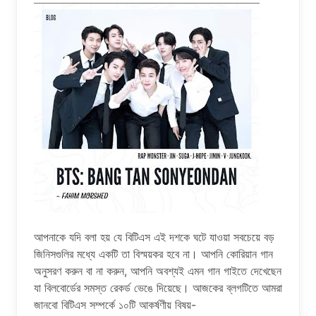
আপনাকে যদি বলা হয় যে বিটিএস এই দশকে ঘটে যাওয়া সবচেয়ে বড়
জিনিসগুলির মধ্যে একটি তা বিস্ময়কর হবে না। আপনি কোরিয়ান গান
অনুসরণ করুন বা না করুন, আপনি অবশ্যই এমন গান গাইতে দেখেছেন
যা বিলবোর্ডের সমস্ত রেকর্ড ভেঙে দিয়েছে। আজকের ব্লগটিতে আমরা
জানবো বিটিএস সম্পর্কে ১০টি আকর্ষণীয় বিষয়-