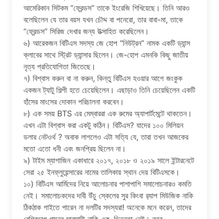
আমেরিকান সিটকম “ফ্রেন্ডস” তাকে ইংরেজি শিখিয়েছে। তিনি আরও
বলেছিলেন যে তার বয়স যখন চৌদ্দ বা পনেরো, তার বাবা-মা, তাকে
“ফ্রেন্ডস” সিরিজ দেখার জন্য উত্সাহিত করেছিলেন।
৬) আরেকজন বিটিএস সদস্য জে হোপ “নিউট্রন” নামক একটি ড্যান্স
ক্লাবের সাথে স্ট্রিট ড্যান্সার ছিলেন। জে-হোপ এমনকি কিছু জাতীয়
নৃত্য প্রতিযোগিতা জিতেছে।
৭) বিশ্বাস করুন বা না করুন, কিন্তু বিটিএস হওয়ার আগে জংকুক
একজন ট্যাটু শিল্পী হতে চেয়েছিলেন। এছাড়াও তিনি চেয়েছিলেন একটি
হাঁসের মাংসের দোকান পরিচালনা করবেন।
৮) এক সময় BTS এর মেম্বাররা এক রুমের অ্যাপার্টমেন্টে থাকতেন।
এখন এটা বিশ্বাস করা একটু কঠিন। বিটিএস? যাদের ১০০ মিলিয়ন
ডলার নেটওর্থ ? অবাক লাগলেও এটা সত্যি যে, তারা তখন আজকের
মতো এতো ধনী এবং জনপ্রিয় ছিলেন না।
৯) টাইম ম্যাগাজিন একাধারে ২০১৭, ২০১৮ ও ২০১৯ সালে ইন্টারনেটে
সেরা ২৫ ইনফ্লুয়েন্সারের নামের তালিকায় স্থান দেয় বিটিএসকে।
১০) বিটিএস আর্মিদের নিয়ে আলোচনার পাশাপাশি সমালোচনারও কমতি
নেই। সমালোচকদের দাবী উঁচু স্কেলের সুর কিংবা র‌্যাপ মিউজিক নাকি
ঠিকঠাক গাইতে পারেন না দলটির সদস্যরা! অনেকে মনে করেন, তাদের