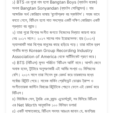
১) BTS এর পুরো নাম হলো Bangtan Boys (ব্যাংটন বয়েজ)
অথবা Bangtan Sonyandan (ব্যাংটন সোনিয়ান্দন)। যার
আক্ষরিক অর্থ কোরিয়ান ভাষায় ‘বুলেটপ্রুফ বয় স্কাউটস’। সহজ ভাবে
বলতে গেলে, বিটিএস হলো সাত সদস্যের একটি দক্ষিণ কোরিয়ান একটি
প্রখ্যাত বয় ব্যান্ড।
২) তারা পুরো বিশ্বের সংগীত জগতে নিজেদের বিখ্যাত জায়গা করে
নেয় ২০১৭ সালে। ২০১৭ সালের লাভ ইয়োরসেলফ: হার (২০১৭)
অ্যালবামটি সারা বিশ্বের মানুষের কাছে ছড়িয়ে পড়ে। তারা মাইক ড্রপ
গানটির জন্য Korean Group Recording Industry
Association of America থেকে সার্টিফিকেট গ্রহণ করে।
৩) BTS (বিটিএস) মূলত পরিচিত ‌‌’বিটিএস আর্মি’ নামে। আপনি জেনে
অবাক হবেন, টুইটারে অনুসরণকারী এই আর্মির সংখ্যা ৩১ মিলিয়নের
বেশি। ২০১৭ সালে তারা গিনেস বুক রেকর্ড করে তারকাদের মধ্যে
সর্বোচ্চ রিটুইট পেয়ে। সাবেক মার্কিন প্রেসিডেন্ট ডোনাল্ড ট্রাম্প ও
সংগীততারকা জাস্টিন বিবারের রিটুইটকে পেছনে ফেলে এই রেকর্ড করে
বিটিএস।
৪) মিউজিক সেল, ট্যুরিং এবং ব্র্যান্ড এন্ডোর্সমেন্ট, সব মিলিয়ে বিটিএস
এর Net Worth আনুমানিক ১০০ মিলিয়ন ডলার!
৫) একটি সাক্ষাত্কারে, বিটিএস সদস্য আরএম জানান যে, জনপ্রিয়