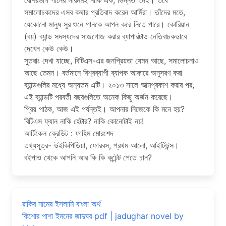
বেশিরভাগ গানের সারমর্মই নাকি এক, ভিন্নতা নেই। তবে
সমালোচকদের এসব কথার প্রতিবাদ করেন আর্মিরা। তাঁদের মতে,
যেকোনো মানুষ সুর শুনে গানকে আপন করে নিতে পারে। কোরিয়ান
(বয়) ব্যান্ড সদস্যদের সাজগোজ করার ব্যাপারটাও নেতিবাচকভাবে
দেখেন কেউ কেউ।
সুতরাং দেখা যাচ্ছে, বিটিএস-এর জনপ্রিয়তা যেমন আছে, সমালোচনাও
আছে তেমন। বর্তমানে বিশ্বব্যাপী ব্যাপক আকারে অনুসরণ করা
ব্যান্ডগুলির মধ্যে অন্যতম এটি। ২০১৩ সালে আত্মপ্রকাশ করার পর,
এই ব্যান্ডটি পরবর্তী বছরগুলিতে অনেক কিছু অর্জন করেছে।
প্রিয় পাঠক, আজ এই পর্যন্তই। আপনার নিজেকে কি মনে হয়?
বিটিএস ফ্যান নাকি হেটার? নাকি কোনোটাই নয়!
আর্টিকেল ক্রেডিট : ফাহিম মোরশেদ
তথ্যসূত্র- উইকিপিডিয়া, ফোরবস, প্রথম আলো, আইটিউন্স।
বইপাও থেকে আপনি আর কি কি কন্টেন্ট পেতে চান?
রাকিব নামের ইসলামি বাংলা অর্থ
কিশোর পাশা ইমনের জাদুঘর pdf | jadughar novel by