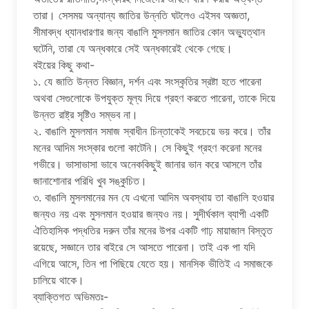
তারা। সেসময় অন্যান্য জাতির উন্নতি ঘটলেও এইসব অজ্ঞতা,
সীমাবদ্ধ ধ্যানধারণার জন্য বাঙালি মুসলমান জাতির কোন অভ্যুত্থান
ঘটেনি, তারা যে অন্ধকারে সেই অন্ধকারেই থেকে গেছে।
বইয়ের কিছু কথা-
১. যে জাতি উন্নত বিজ্ঞান, দর্শন এবং সংস্কৃতির স্রষ্টা হতে পারেনা
অথবা সেগুলোকে উপযুক্ত মূল্য দিয়ে গ্রহণ করতে পারেনা, তাকে দিয়ে
উন্নত রাষ্ট্র সৃষ্টিও সম্ভব না।
২. বাঙালি মুসলমান সমাজ স্বাধীন চিন্তাকেই সবচেয়ে ভয় করে। তাঁর
মনের আদিম সংস্কার গুলো কাটেনি। সে কিছুই গ্রহণ করেনা মনের
গভীরে। ভাসাভাসা ভাবে অনেককিছুই জানার ভান করে আসলে তাঁর
জানাশোনার পরিধি খুব সঙ্কুচিত।
৩. বাঙালি মুসলমানের মন যে এখনো আদিম অবস্থায় তা বাঙালি হওয়ার
জন্যও নয় এবং মুসলমান হওয়ার জন্যও নয়। সুদীর্ঘকাল ব্যাপী একটি
ঐতিহাসিক পদ্ধতির দরুন তাঁর মনের উপর একটি গাঢ় মায়াজাল বিস্তৃত
রয়েছে, সজ্ঞানে তার বাইরে সে আসতে পারেনা। তাই এক পা যদি
এগিয়ে আসে, তিন পা পিছিয়ে যেতে হয়। মানসিক ভীতিই এ সমাজকে
চালিয়ে থাকে।
ব্যাক্তিগত অভিমতঃ-