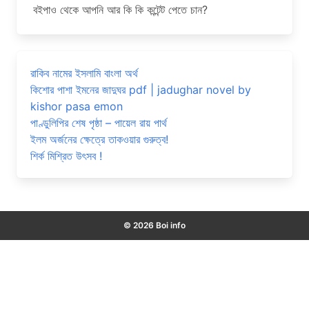
বইপাও থেকে আপনি আর কি কি কন্টেন্ট পেতে চান?
রাকিব নামের ইসলামি বাংলা অর্থ
কিশোর পাশা ইমনের জাদুঘর pdf | jadughar novel by
kishor pasa emon
পাণ্ডুলিপির শেষ পৃষ্ঠা – পায়েল রায় পার্থ
ইলম অর্জনের ক্ষেত্রে তাকওয়ার গুরুত্ব!
শির্ক মিশ্রিত উৎসব !
© 2026 Boi info