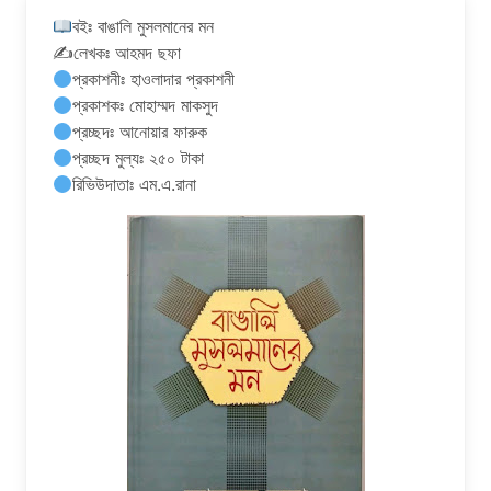
বইঃ বাঙালি মুসলমানের মন
✍️লেখকঃ আহমদ ছফা
প্রকাশনীঃ হাওলাদার প্রকাশনী
প্রকাশকঃ মোহাম্মদ মাকসুদ
প্রচ্ছদঃ আনোয়ার ফারুক
প্রচ্ছদ মুল্যঃ ২৫০ টাকা
রিভিউদাতাঃ এম.এ.রানা