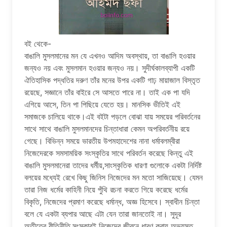
বই থেকে-
বাঙালি মুসলমানের মন যে এখনও আদিম অবস্থায়, তা বাঙালি হওয়ার
জন্যও নয় এবং মুসলমান হওয়ার জন্যও নয়। সুদীর্ঘকালব্যাপী একটি
ঐতিহাসিক পদ্ধতির দরুণ তাঁর মনের উপর একটি গাঢ় মায়াজাল বিস্তৃত
রয়েছে, সজ্ঞানে তাঁর বাইরে সে আসতে পারে না। তাই এক পা যদি
এগিয়ে আসে, তিন পা পিছিয়ে যেতে হয়। মানসিক ভীতিই এই
সমাজকে চালিয়ে থাকে।এই বইটা পড়লে বোঝা যায় সময়ের পরিবর্তনের
সাথে সাথে বাঙালি মুসলমানদের চিন্তাধারা কেমন অপরিবর্তনীয় রয়ে
গেছে। বিভিন্ন সময়ে ভারতীয় উপমহাদেশের নানা ধর্মাবলম্বীরা
নিজেদেরকে সমসাময়িক সংস্কৃতির সাথে পরিবর্তন করেছে কিন্তু এই
বাঙালি মুসলমানেরা তাদের ধর্মীয়,সাংস্কৃতিক ধারণা গুলোকে একটা নির্দিষ্ট
বলয়ের মধ্যেই রেখে কিছু জিনিস নিজেদের মন মতো সাজিয়েছে। যেমন
তারা নিজ ধর্মের কাহিনী নিয়ে পুঁথি রচনা করতে গিয়ে করেছে ধর্মের
বিকৃতি, নিজেদের প্রমাণ করেছে ধর্মান্ধ, অজ্ঞ হিসেবে। স্বাধীন চিন্তা
বলে যে একটা ব্যপার আছে এটা যেন তারা জানতোই না। সুদূর
অতীতের রীতিনীতি,সংস্কারই নিজেদের জীবনে ধারণ করায় অভ্যস্ত