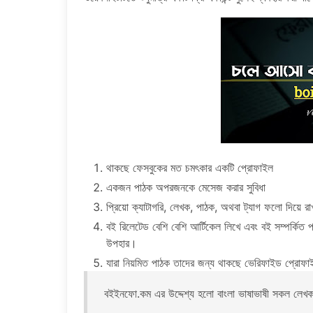
থাকছে ফেসবুকের মত চমৎকার একটি প্রোফাইল
একজন পাঠক অপরজনকে মেসেজ করার সুবিধা
প্রিয়ো ক্যাটাগরি, লেখক, পাঠক, অথবা ট্যাগ ফলো দিয়ে 
বই রিলেটেড বেশি বেশি আর্টিকেল লিখে এবং বই সম্পর্কিত প্
উপহার।
যারা নিয়মিত পাঠক তাদের জন্য থাকছে ভেরিফাইড প্রো
বইইনফো.কম এর উদ্দেশ্য হলো বাংলা ভাষাভাষী সকল লে