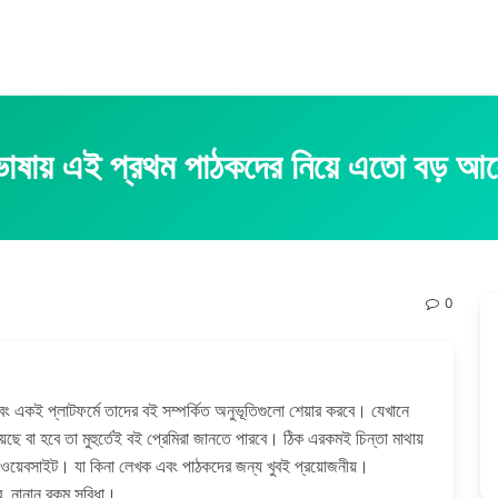
ভাষায় এই প্রথম পাঠকদের নিয়ে এতো বড় আ
0
 একই প্লাটফর্মে তাদের বই সম্পর্কিত অনুভূতিগুলো শেয়ার করবে। যেখানে
ে বা হবে তা মুহুর্তেই বই প্রেমিরা জানতে পারবে। ঠিক এরকমই চিন্তা মাথায়
টি ওয়েবসাইট। যা কিনা লেখক এবং পাঠকদের জন্য খুবই প্রয়োজনীয়।
াবে নানান রকম সুবিধা।