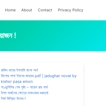
Home
About
Contact
Privacy Policy
য়োজন !
রাকিব নামের ইসলামি বাংলা অর্থ
কিশোর পাশা ইমনের জাদুঘর pdf | jadughar novel by
kishor pasa emon
পাণ্ডুলিপির শেষ পৃষ্ঠা – পায়েল রায় পার্থ
ইলম অর্জনের ক্ষেত্রে তাকওয়ার গুরুত্ব!
শির্ক মিশ্রিত উৎসব !