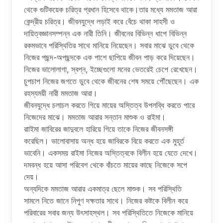
থেকে গুটিকয়েক চরিত্র প্রধান হিসেবে থাকে।তার মধ্যে মমতাজ আরা
কেন্দ্রীয় চরিত্র। জীবনযুদ্ধে লড়াই করে বেঁচে থাকা সাহসী ও
দায়িত্বজ্ঞানসম্পন্ন এক নারী তিনি। জীবনের বিভিন্ন ধাপে বিভিন্ন
রকমভাবে পরিস্থিতির সাথে মানিয়ে নিয়েছেন। সবার মাঝে ডুবে থেকে
নিজের পছন্দ-অপছন্দকে এক পাশে ছাপিয়ে জীবন পাড় করে দিয়েছেন।
নিজের ভালোলাগা, স্বপ্ন, ইচ্ছেগুলো মনের ভেতরেই চেপে রেখেছেন।
চুপচাপ নিজের জগতে ডুবে থেকে জীবনের শেষ সময়ে পৌঁছেছেন। এক
রহস্যময়ী নারী মমতাজ আরা।
জীবনযুদ্ধে চলাচল করতে গিয়ে মায়ের অস্তিত্ব উপলব্ধি করতে পারে
নিজেদের মাঝে। মমতাজ আরার সন্তান মাশুক ও রাইমা।
রাাইমা জাবিরের জাদুবলে হারিয়ে গিয়ে তাকে নিজের জীবনসঙ্গী
করেছিল। ভালোবাসায় অন্ধ হয়ে জাবিরকে বিয়ে করতে এক মুহূর্ত
ভাবেনি। একসময় রাইমা নিজের অস্তিত্বকে বিলীন হয়ে যেতে দেখে।
দমবন্ধ হয়ে আসা পরিবেশ থেকে বাঁচতে মায়ের কাছে নিজেকে সপে
দেয়।
অন্যদিকে মমতাজ আরার একমাত্র ছেলে মাশুক। সব পরিস্থিতি
সামলে নিতে জানে নিপুণ দক্ষতার সাথে। নিজের কষ্টকে বিলীন করে
পরিবারের সবার জন্য উৎসাহস্থল। সব পরিস্থিতিতে নিজেকে মানিয়ে