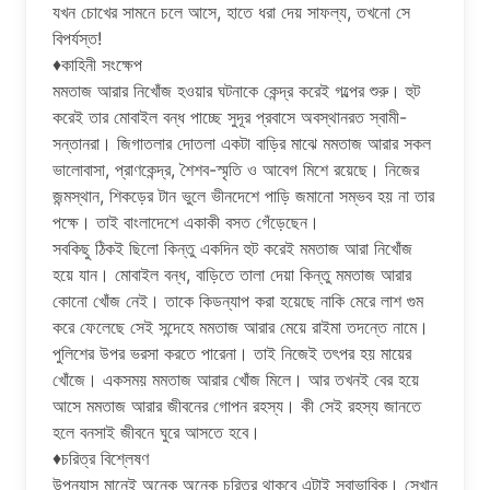
যখন চোখের সামনে চলে আসে, হাতে ধরা দেয় সাফল্য, তখনো সে
বিপর্যস্ত!
♦কাহিনী সংক্ষেপ
মমতাজ আরার নিখোঁজ হওয়ার ঘটনাকে কেন্দ্র করেই গল্পের শুরু। হুট
করেই তার মোবাইল বন্ধ পাচ্ছে সুদূর প্রবাসে অবস্থানরত স্বামী-
সন্তানরা। জিগাতলার দোতলা একটা বাড়ির মাঝে মমতাজ আরার সকল
ভালোবাসা, প্রাণকেন্দ্র, শৈশব-স্মৃতি ও আবেগ মিশে রয়েছে। নিজের
জন্মস্থান, শিকড়ের টান ভুলে ভীনদেশে পাড়ি জমানো সম্ভব হয় না তার
পক্ষে। তাই বাংলাদেশে একাকী বসত গেঁড়েছেন।
সবকিছু ঠিকই ছিলো কিন্তু একদিন হুট করেই মমতাজ আরা নিখোঁজ
হয়ে যান। মোবাইল বন্ধ, বাড়িতে তালা দেয়া কিন্তু মমতাজ আরার
কোনো খোঁজ নেই। তাকে কিডন্যাপ করা হয়েছে নাকি মেরে লাশ গুম
করে ফেলেছে সেই সন্দেহে মমতাজ আরার মেয়ে রাইমা তদন্তে নামে।
পুলিশের উপর ভরসা করতে পারেনা। তাই নিজেই তৎপর হয় মায়ের
খোঁজে। একসময় মমতাজ আরার খোঁজ মিলে। আর তখনই বের হয়ে
আসে মমতাজ আরার জীবনের গোপন রহস্য। কী সেই রহস্য জানতে
হলে বনসাই জীবনে ঘুরে আসতে হবে।
♦️চরিত্র বিশ্লেষণ
উপন্যাস মানেই অনেক অনেক চরিত্র থাকবে এটাই স্বাভাবিক। সেখান