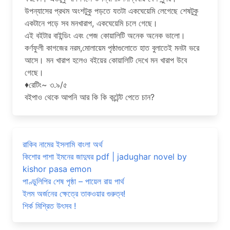
উপন্যাসের প্রথম অংশটুকু পড়তে যতটা একঘেয়েমি লেগেছে শেষটুকু
একটানে পড়ে সব মনখারাপ, একঘেয়েমি চলে গেছে।
এই বইটার বাইন্ডিং এবং পেজ কোয়ালিটি অনেক অনেক ভালো।
কর্ণফুলী কাগজের নরম,মোলায়েম পৃষ্ঠাগুলোতে হাত বুলাতেই মনটা ভরে
আসে। মন খারাপ হলেও বইয়ের কোয়ালিটি দেখে মন খারাপ উবে
গেছে।
♦️রেটিং~ ৩.৯/৫
বইপাও থেকে আপনি আর কি কি কন্টেন্ট পেতে চান?
রাকিব নামের ইসলামি বাংলা অর্থ
কিশোর পাশা ইমনের জাদুঘর pdf | jadughar novel by
kishor pasa emon
পাণ্ডুলিপির শেষ পৃষ্ঠা – পায়েল রায় পার্থ
ইলম অর্জনের ক্ষেত্রে তাকওয়ার গুরুত্ব!
শির্ক মিশ্রিত উৎসব !