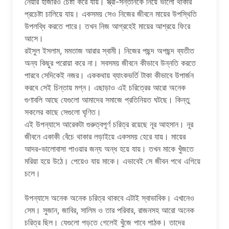
নেয়ার হাজারও চেষ্টা করে যায়। স্ত্রী-সন্তানকে নিয়ে ভালো থাকার
প্রচেষ্টা চালিয়ে যায়। একসময় সেও নিজের জীবনে মায়ের উপস্থিতি
উপলব্ধি করতে পারে। তখন নিজ আগ্রহেই মায়ের আশ্রয়ে ফিরে
আসে।
রইসুল ইসলাম, মমতাজ আরার স্বামী। নিজের পছন্দ অপছন্দ ব্যতীত
অন্য কিছুর পরোয়া করে না। সবসময় জীবনে কীভাবে উন্নতি করতে
পারবে সেদিকেই নজর। এককথায় ব্যাংকভর্তি টাকা কীভাবে উপার্জন
করবে সেই চিন্তায় মগ্ন। এছাড়াও এই চরিত্রের আরো অনেক
গুণাবলি আছে যেগুলো আমাদের সমাজে প্রতিনিয়ত ঘটছে। কিন্তু
সকলের কাছে সেগুলো ঘৃণিত।
এই উপন্যাসে আরেকটা গুরুত্বপূর্ণ চরিত্র রয়েছে নূর আহসান। নূর
জীবনে একাকী বেঁচে থাকার লড়াইয়ে একসময় হেরে যায়। মায়ের
আদর-ভালোবাসা পাওয়ার জন্য অন্ধ হয়ে যায়। তখন মাকে খুঁজতে
মরিয়া হয়ে উঠে। পেয়েও যায় মাকে। এভাবেই সে জীবন পথে এগিয়ে
চলে।
উপন্যাসে অনেক অনেক চরিত্র থাকবে এটাই স্বাভাবিক। এখানেও
সেম। সুজান, জাবির, সালিম ও তার পরিবার, রাজনসহ আরো অনেক
চরিত্র ছিল। যেগুলো পড়তে গেলেই খুঁজে পাবে পাঠক। তাদের