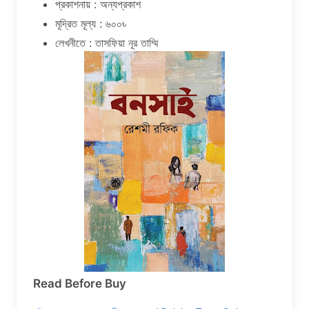
প্রকাশনায় : অন্যপ্রকাশ
মূদ্রিত মূল্য : ৬০০৳
লেখনীতে : তাসফিয়া নূর তাম্মি
Read Before Buy