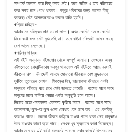
সম্পর্কে আলাদা করে কিছু বলার নেই। তবে সালিম ও তার পরিবারের
কথা সবার মনে গেথে থাকবে। বন্ধুর পরিবারের জন্য অনেক কিছু
করেছে৷ যেটা আপনজনেরাও করতে রাজি হয়নি।
♦প্রিয় চরিত্র~
আমার সব চরিত্রগুলোই ভালো লাগে। এখন কোনটা ফেলে কোনটা
নিয়ে কথা বলব সেটা বুঝতেছি না। তবে রাইমা চরিত্রটা আমার কাছে
বেশ ভালো লেগেছে।
♦পাঠপ্রতিক্রিয়া
এই বইটা অন্যান্য বইগুলোর থেকে সম্পূর্ণ আলাদা। লেখকের অন্য
বইগুলোতে রোমান্টিকতায় ভরপুর থাকলেও এই বইটাতে আছে বনসাই
জীবনের গল্প। ভীনদেশী আবহে মোড়ানো জীবনকে বেশ সুন্দরভাবে
ফুটিয়ে তুলেছেন লেখক। শিকড়ের টান, ভালোবাসা কীভাবে একটা
মানুষকে আঁকড়ে ধরে রাখে সেটা জানতে পেরেছি। বয়সের সাথে সাথে
মানুষের মাঝে মানিয়ে নেয়ার একটা অনুভূতি চলে আসে।
নিজের ইচ্ছে-আকাঙ্ক্ষা একসময় ফুরিয়ে আসে। বয়সের সাথে সাথে
ভালোলাগা,পছন্দ-অপছন্দ গুলো কোথায় যেন উবে যায়। এর বেশকিছু
কারণও থাকে। হয়তো জীবনে জড়িয়ে যাওয়া পাশে থাকা সেই মানুষটাও
উবে যাওয়ার কারণ হতে পারে। লেখক খুব সূক্ষ্মভাবে বর্ণনা দিয়েছেন।
আমার মনে হয় এই বইটা যতজনই পড়েছে সবার কাছেই উপন্যাসের