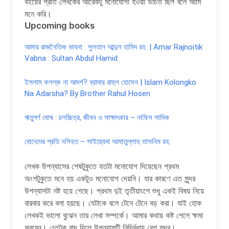
বইয়ের প্রতি লেখকের আরেকটু মনোযোগী হওয়া উচিত ছিল বলে আমি
মনে করি।
Upcoming books
আমার রাজনৈতিক ভাবনা : সুলতান আব্দুল হামিদ রহ. | Amar Rajnoitik
Vabna : Sultan Abdul Hamid
ইসলাম কলল্ক না আদর্শ? ব্রাদার রাহুল হোসেন | Islam Kolongko
Na Adarsha? By Brother Rahul Hosen
ঋতুপর্ণ ঘোষ : চলচ্চিত্র, জীবন ও সাক্ষাৎকার – নাফিস সাদিক
বোনেদের প্রতি নসিহত – সাইয়্যেদা আমাতুল্লাহ তাসনিম রহ.
লেখক উপন্যাসের শেষটুকুতে যতটা মনোযোগ দিয়েছেন প্রথম
অংশটুকুতে মনে হয় একটুও মনোযোগ দেয়নি। যার কারণে এত সুন্দর
উপন্যাসটা নষ্ট হয়ে গেছে। প্রথম দুই তৃতীয়াংশে শুধু একই বিষয় নিয়ে
বারবার করে বলা হয়ছে। যেটাকে বলে টেনে টেনে বড় করা। যাই হোক
লেখকই ভালো বুঝেন তার লেখা সম্পর্কে। আমার কথায় কষ্ট পেলে ক্ষমা
করবেন। এতটুকু বাদ দিলে উপন্যাসটি নির্দ্বিধায় বেশ সুন্দর।