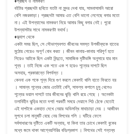
♦প্রচ্ছদ ও নামকরণ
বইটার প্রচ্ছদটা ছবিতে যতটা না সুন্দর দেখা যায়, সামনাসামনি আরো
বেশি নজরকাড়া। প্রচ্ছদটা আমার এত বেশি ভালো লেগেছে বলার মতো
না। এই উপন্যাসের নামকরণ নিয়ে আমার কিছু বলার নেই। পুরো
উপন্যাসটার সাথে নামকরণটা যথার্থ।
♦ফ্ল্যাপ থেকে
একটা সময় ছিল, সে সৌভাগ্যবশত জীবনের সমস্ত উপজীব্যকে হাতের
মুঠোয় পেয়েও অপূর্ণ বোধ করত । জীবন কানায়-কানায় পরিপূর্ণ হতে
গিয়েও আটকে ছিল একটা বিন্দুতে, সামাজিক দৃষ্টিভঙ্গি অনুসারে যার মান
শূন্য । তাই নিজে এক শতে এক শ হয়েও শূন্যের দাপটে ছিল
অসহায়, প্রকারান্তে বিপর্যস্ত ।
কেননা এক শকে শূন্য দিয়ে গুণ করলে কেবলই খালি হাতে ফিরতে হয়
। সামান্য শূন্যের জোর এতটাই বেশি, সাফল্য কপালে চুমু খেলেও
শূন্যের ভয়াল দাপটে তার জীবনের ঝুড়ি খালি রয়ে গেছে । অনেকটা
তলাবিহীন ঝুড়ির মতো দশা! পরবর্তী সময়ে দেয়ালে পিঠ ঠেকে যেতেই
এই দাপটকে একহাত দেখে নেয়ার অভিসন্ধি মাথাচাড়া দেয় । আজীবন
সুপথে চলা মানুষটি বেছে নেয় বিপথের গলি । ঘটিয়ে ফেলে
সর্বসাধারণের দৃষ্টিতে একটি অন্যায়, যা কিনা তার চোখে কেবলই বুকের
মধ্যে জমে থাকা আগ্নেয়গিরির বহিঃপ্রকাশ । বিপথের সেই গন্তব্য