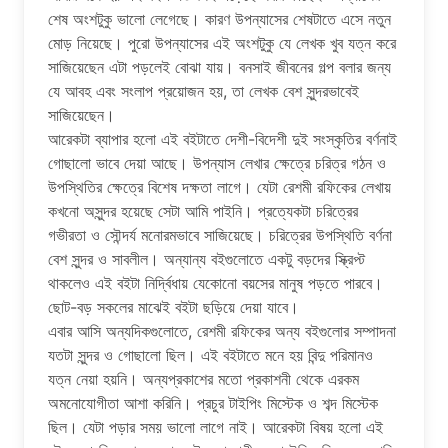
শেষ অংশটুকু ভালো লেগেছে। কারণ উপন্যাসের শেষটাতে এসে নতুন
মোড় নিয়েছে। পুরো উপন্যাসের এই অংশটুকু যে লেখক খুব যত্ন করে
সাজিয়েছেন এটা পড়লেই বোঝা যায়। বনসাই জীবনের গল্প বলার জন্য
যে আবহ এবং সংলাপ প্রয়োজন হয়, তা লেখক বেশ সুন্দরভাবেই
সাজিয়েছেন।
আরেকটা ব্যাপার হলো এই বইটাতে দেশী-বিদেশী দুই সংস্কৃতির বর্ণনাই
গোছালো ভাবে দেয়া আছে। উপন্যাস লেখার ক্ষেত্রে চরিত্র গঠন ও
উপস্থিতির ক্ষেত্রে বিশেষ দক্ষতা লাগে। যেটা রেশমী রফিকের লেখায়
কখনো অসুন্দর হয়েছে সেটা আমি পাইনি। প্রত্যেকটা চরিত্রের
গভীরতা ও সৌন্দর্য মনোরমভাবে সাজিয়েছে। চরিত্রের উপস্থিতি বর্ণনা
বেশ সুন্দর ও সাবলীল। অন্যান্য বইগুলোতে একটু বড়দের স্ক্রিপ্ট
থাকলেও এই বইটা নির্দ্বিধায় যেকোনো বয়সের মানুষ পড়তে পারবে।
ছোট-বড় সকলের মাঝেই বইটা ছড়িয়ে দেয়া যাবে।
এবার আসি অন্যদিকগুলোতে, রেশমী রফিকের অন্য বইগুলোর সম্পাদনা
যতটা সুন্দর ও গোছালো ছিল। এই বইটাতে মনে হয় বিন্দু পরিমানও
যত্ন নেয়া হয়নি। অন্যপ্রকাশের মতো প্রকাশনী থেকে এরকম
অমনোযোগীতা আশা করিনি। প্রচুর টাইপিং মিস্টেক ও শব্দ মিস্টেক
ছিল। যেটা পড়ার সময় ভালো লাগে নাই। আরেকটা বিষয় হলো এই