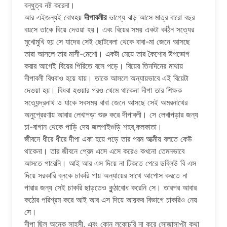
বন্ধুত্ব নষ্ট করেনা।
আর এইজন্যই বোধহয়
দীপাবলীর
ভাগ্যে ঝড় আসে মাত্র বারো বছর
বয়সে তাকে বিয়ে দেওয়া হয়। এবং বিয়ের সময় একটা কঠিন সত্যের
মুখোমুখি হয় সে যাদের সেই ছোটবেলা থেকে বাবা-মা জেনে আসছে
তারা আসলে তার মাসী-মেশো। একটা মেয়ে তার কৈশোর উপভোগ
করার আগেই বিয়ের পিরিতে বসে পড়ে। বিয়ের তিনদিনের মাথায়
দীপাবলী বিধবাও হয়ে যায়। তাকে আসলে অন্যায়ভাবে এই বিয়েটা
দেওয়া হয়। বিধবা হওয়ার পরও থেমে থাকেনা দীপা তার শিক্ষক
সত্যেন্দ্রনাথ ও যাকে সবসময় বাবা জেনে আসছে সেই অমরনাথের
অনুপ্রেরণায় আবার লেখাপড়া শুরু করে দীপাবলী। সে লেখাপড়ার জন্য
চা-বাগান থেকে পাড়ি দেয় জলপাইগুড়ি শহর,কলকাতা।
জীবনে ধীরে ধীরে দীপা একা হয়ে পড়ে তার পরম আত্মীয় বলতে কেউ
থাকেনা। তার জীবনে প্রেম এসে এসে করেও কখনো তেমনভাবে
আসতে পারেনি। আই আর এস দিয়ে না টিকতে পেরে ডব্লিউ বি এস
দিয়ে সরকারি ব্লকে চাকরি পায় অন্যায়ের সাথে আপোস করতে না
পারার জন্য সেই চাকরি ছাড়তেও কুন্ঠাবোধ করেনি সে। তারপর আবার
কঠোর পরিশ্রম করে আই আর এস দিয়ে আয়কর বিভাগে চাকরিও নেয়
সে।
দীপা ছিল অনেক সাহসী, এবং কোন লুকোচুরি না করে সোজাসাপ্টা কথা