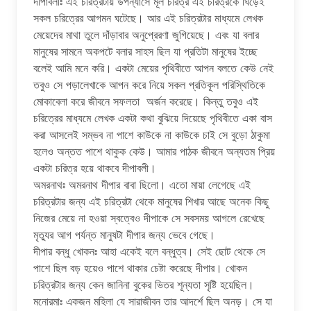
দীপাবলীঃ এই চরিত্রটায় উপন্যাসে মূল চরিত্র এই চরিত্রকে ঘিড়েই
সকল চরিত্রের আগমন ঘটেছে। আর এই চরিত্রটার মাধ্যমে লেখক
মেয়েদের মাথা তুলে দাঁড়াবার অনুপ্রেরণা জুগিয়েছে। এবং যা বলার
মানুষের সামনে অকপটে বলার সাহস ছিল যা প্রতিটা মানুষের ইচ্ছে
বলেই আমি মনে করি। একটা মেয়ের পৃথিবীতে আপন বলতে কেউ নেই
তবুও সে পড়ালেখাকে আপন করে নিয়ে সকল প্রতিকূল পরিস্থিতিকে
মোকাবেলা করে জীবনে সফলতা অর্জন করেছে। কিন্তু তবুও এই
চরিত্রের মাধ্যমে লেখক একটা কথা বুঝিয়ে দিয়েছে পৃথিবীতে একা বাস
করা আসলেই সম্ভব না পাশে কাউকে না কাউকে চাই সে বুড়ো ঠাকুমা
হলেও অন্তত পাশে থাকুক কেউ। আমার পাঠক জীবনে অন্যতম প্রিয়
একটা চরিত্র হয়ে থাকবে দীপাবলী।
অমরনাথঃ অমরনাথ দীপার বাবা ছিলো। এতো মায়া লেগেছে এই
চরিত্রটার জন্য এই চরিত্রটা থেকে মানুষের শিখার আছে অনেক কিছু
নিজের মেয়ে না হওয়া স্বত্বেও দীপাকে সে সবসময় আগলে রেখেছে
মৃত্যুর আগ পর্যন্ত মানুষটা দীপার জন্য ভেবে গেছে।
দীপার বন্ধু খোকনঃ আহা একেই বলে বন্ধুত্ব। সেই ছোট থেকে সে
পাশে ছিল বড় হয়েও পাশে থাকার চেষ্টা করেছে দীপার। খোকন
চরিত্রটার জন্য কেন জানিনা বুকের ভিতর শূন্যতা সৃষ্টি হয়েছিল।
মনোরমাঃ একজন মহিলা যে সারাজীবন তার আদর্শে ছিল অনড়। সে যা