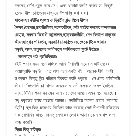
বলতেই বেশি পছন্দ করে সে। একা থাকাটা কতটা কষ্টের তা কিছুটা
হলেও দীপা চরিত্রের মাধ্যমে উপলব্ধি করা যায়।
সাতকাহন বইটির প্রথম ও দ্বিতীয় খন্ড মিলে দীপার
শৈশব,কৈশোর,চাকরিজীবন,সংসারজীবন,সেই ষাটের দশকের কলকাতার
চেহারা, সরকার বিরোধী আন্দোলন,ছাত্ররাজনীতি, দেশ বিভাগে মানুষের
জীবনযাত্রার পরিবর্তন, সরকারি চাকরিতে সৎ থেকে টিকে থাকার
লড়াই,অসৎ মানুষদের আধিপত্য সবদিকগুলো ফুটে উঠেছে।
সাতকাহন পাঠ প্রতিক্রিয়াঃ
বইটা পড়ার সময় মনে হচ্ছিল আমি দীপাবলী নামের একটি মেয়ের
বায়োগ্রাফি পড়ছি। এত অসাধারণ একটা বই। অনেক দীর্ঘ একটা
উপন্যাস কিন্তু বিন্দু পরিমান বিরক্ত হয়নি পড়তে। লেখকের বর্ণনাশৈলী
ভীষণ শক্তিশালী চা-বাগান,আঙরাভাসা নদী কলকাতা,জলপাইগুড়ির
বন্যা, দিল্লি শহর সব যেন আমার চোখের সামনে এমন মনে হয়েছে।
শুধু পড়তেই ইচ্ছে করেছে আমার। সবমিলিয়ে অনেক ভালো লেগেছে
বইটি। হুম কিছু জায়গায় বিরক্তি কাজ করেছে সেটা দীপাবলী চরিত্রের
এক রোখামির কারনে কিন্তু লেখকের লেখায় আমার কোন খারাপ লাগা
কাজ করেনি।
প্রিয় কিছু চরিত্রঃ