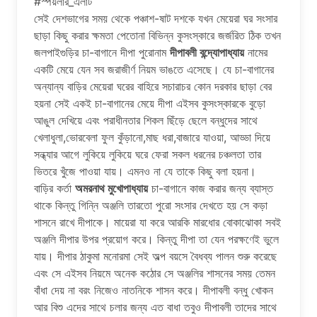
#স্পয়লার_এলার্ট
সেই দেশভাগের সময় থেকে পঞ্চাশ-ষাট দশকে যখন মেয়েরা ঘর সংসার
ছাড়া কিছু করার ক্ষমতা পেতোনা বিভিন্ন কুসংস্কারে জর্জরিত ঠিক তখন
জলপাইগুড়ির চা-বাগানে দীপা পুরোনাম
দীপাবলী বন্দ্যোপাধ্যায়
নামের
একটি মেয়ে যেন সব জরাজীর্ণ নিয়ম ভাঙতে এসেছে। যে চা-বাগানের
অন্যান্য বাড়ির মেয়েরা ঘরের বাহিরে সচারাচর কোন দরকার ছাড়া বের
হয়না সেই একই চা-বাগানের মেয়ে দীপা এইসব কুসংস্কারকে বুড়ো
আঙুল দেখিয়ে এবং পরাধীনতার শিকল ছিঁড়ে ছেলে বন্ধুদের সাথে
খেলাধুলা,ভোরবেলা ফুল কুঁড়ানো,মাছ ধরা,বাজারে যাওয়া, আড্ডা দিয়ে
সন্ধ্যার আগে লুকিয়ে লুকিয়ে ঘরে ফেরা সকল ধরনের চঞ্চলতা তার
ভিতরে খুঁজে পাওয়া যায়। এমনও না যে তাকে কিছু বলা হয়না।
বাড়ির কর্তা
অমরনাথ মুখোপাধ্যায়
চা-বাগানে কাজ করার জন্য ব্যাস্ত
থাকে কিন্তু গিন্নি অঞ্জলি তারতো পুরো সংসার দেখতে হয় সে কড়া
শাসনে রাখে দীপাকে। মায়েরা যা করে আরকি মারধোর বোকাঝোকা সবই
অঞ্জলি দীপার উপর প্রয়োগ করে। কিন্তু দীপা তা যেন পরক্ষণেই ভুলে
যায়। দীপার ঠাকুমা মনোরমা সেই অল্প বয়সে বৈধব্য পালন শুরু করেছে
এবং সে এইসব নিয়মে অনেক কঠোর সে অঞ্জলির শাসনের সময় তেমন
বাঁধা দেয় না বরং নিজেও নাতনিকে শাসন করে। দীপাবলী বন্ধু খোকন
আর বিশু এদের সাথে চলার জন্য এত বাধা তবুও দীপাবলী তাদের সাথে