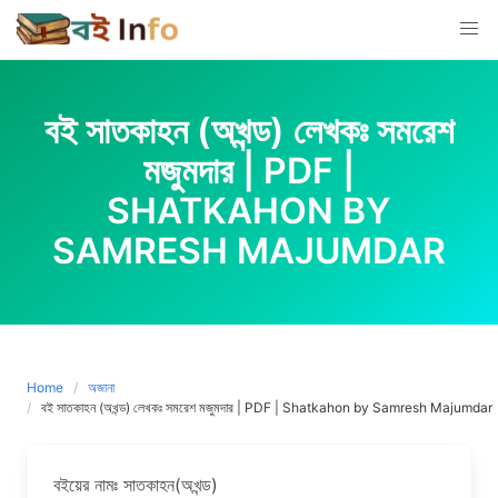
Skip
to
content
বই সাতকাহন (অখন্ড) লেখকঃ সমরেশ
মজুমদার | PDF |
SHATKAHON BY
SAMRESH MAJUMDAR
Home
অজানা
বই সাতকাহন (অখন্ড) লেখকঃ সমরেশ মজুমদার | PDF | Shatkahon by Samresh Majumdar
বইয়ের নামঃ সাতকাহন(অখন্ড)