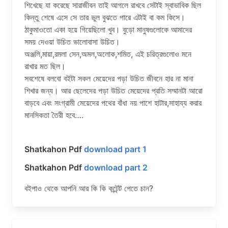
শিখেছে যা করেছে সারাজীবন তাই আগলে রাখবে সেটাই স্বাভাবিক ছিল
কিন্তু শেষে এসে সে তার ভুল বুঝতে পারে এটাই বা কম কিসে।
ঠাকুমাওতো একা হয়ে গিয়েছিলো খুব। বুড়ো মানুষগুলোকে আমাদের
সময় দেওয়া উচিত ভালোবাসা উচিত।
অঞ্জলি,মায়া,রমলা সেন,অমল,অলোক,শমিত, এই চরিত্রগুলোও মনে
রাখার মত ছিল।
সবশেষে বলবো বইটা সকল মেয়েদের পড়া উচিত জীবনে হার না মানা
শিখার জন্য। আর ছেলেদের পড়া উচিত মেয়েদের প্রতি সম্মানটা আরো
বাড়বে এবং সংগ্রামী মেয়েদের পথের বাঁধা নয় পাশে হাটার,সাহায্য করার
মানসিকতা তৈরী হবে….
Shatkahon Pdf
download part 1
Shatkahon Pdf
download part 2
বইপাও থেকে আপনি আর কি কি কন্টেন্ট পেতে চান?