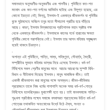
সমানভাবে অনুসরণীয়-অনুকরণীয় এবং পালনীয়। পৃথিবীতে কত-শত
মতবাদ এবং কত-শত দর্শনের আবির্ভাব ঘটেছে এবং বিলুপ্ত হয়েছে, এর
কোনো ইয়ত্তা নেই; কিন্তু, ইসলাম-ই একমাত্র জীবনদর্শন যা পৃথিবীর
বুকে সুঠামদেহে অবিচল তনুর মতো সীসাঢালা প্রাচীর হয়ে দাঁড়িয়ে
আছে। কারণ, ইসলাম বিশ্বজাহানের প্রতিপালক মহান স্রষ্টার পক্ষ
থেকে একমাত্র জীবনদর্শন। ইসলামকে কালের গর্ভে হারানোর ক্ষমতা
পৃথিবীর কোনো পরাশক্তির নেই। ইসলাম তার আপন মহিমায় সমুজ্জ্বল
হয়েই থাকবে চিরন্তন।
.
অশান্ত এই পৃথিবীতে, শান্তি, সাম্য, সহিষ্ণুতা, সৌহার্দ্য, মৈত্রী,
সম্প্রীতির সুমহান মহিমায় ভাস্বর নিয়ে এসেছে ইসলাম। ধর্ম-বর্ণ
র্নিবিশেষে সকল শ্রেণীর মানুষের সাথে আচার আচরণের সুস্পষ্ট বিধি-
বিধান ও নীতিমালা দিয়েছে ইসলাম। মানুষ সামাজিক জীব। তাই
একাকী জীবনযাপন করা মানুষের পক্ষে অসম্ভব। জীবন-জীবিকার
প্রয়োজনে তাকে নিজ ধর্মের পাশাপাশি অনেক সময় ধর্ম-বর্ণ-গোত্র
নির্বিশেষে হতদরিদ্রেরও মুখাপেক্ষী হতে হয়। তাই মানবসমাজে শান্তি-
শৃঙ্খলা প্রতিষ্ঠার লক্ষ্যে সমাজে বসবাসরত প্রত্যেকের উচিত ধর্ম-বর্ণ
গোত্রের তথাকথিত অহংবোধের উর্ধ্বে উঠে ঐক্য, সংহত ও
সৌহার্দ্যপূর্ণ জীবনযাপন করা ইসলামের চিরন্তন আদর্শ।