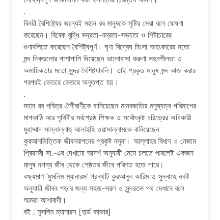
.
বিনয়ী বৈশিষ্ট্যের জন্যেই মহান রব মানুষকে সৃষ্টির সেরা বলে ঘোষণা
করেছেন। বিবেক বুদ্ধি ভদ্রতা-নম্রতা-সভ্যতা ও শিষ্টাচারের
গুণাবলিতে করেছেন বৈশিষ্ট্যপূর্ণ। ঘৃণা বিদ্বেষ হিংসা অহংকারের মতো
মন্দ দিকগুলোর পাশাপাশি দিয়েছেন ভালোবাসা করুণা সহনশীলতা ও
অমায়িকতার মতো সুন্দর বৈশিষ্ট্যাবলি। তাই প্রকৃত মানুষ মন্দ কাজ করার
পরপরই ভেতরে ভেতরে অনুতপ্ত হয়।
.
মহান রব পবিত্র ঐশীবাণীকে বানিয়েছেন মানবজাতির মনুষ্যত্ব পরিমাপের
মাপকাঠি আর পৃথিবীর সর্বশ্রেষ্ঠ শিক্ষক ও সর্বোৎকৃষ্ট চরিত্রের অধিকারী
মুহাম্মাদ সাল্লাল্লাহু আলাইহি ওয়াসাল্লামকে বানিয়েছেন
কুরআনভিত্তিক জীবনযাপনের প্রকৃষ্ট নমুনা। আল্লাহর বিধান ও নেজাম
প্রিয়নবী সা.-এর দেখানো আদর্শ অনুযায়ী মেনে চলতে পারলেই একজন
মানুষ নগন্য জীব থেকে শেষ্ঠতর জীবে পরিণত হতে পারে।
বক্ষ্যমাণ ‘মুসলিম ম্যানারস’ গ্রন্থটি কুরআনুল কারিম ও সুন্নাহে নববী
অনুযায়ী জীবন গড়ার জন্য সহজ-সরল ও সুন্দরতম পথ দেখাবে বলে
আমরা আশাবাদী।
বই : মুসলিম ম্যানারস [হার্ড কাভার]