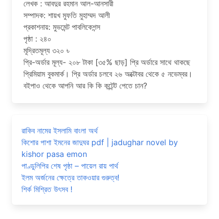
লেখক : আবদুর রহমান আল-আনসারী
সম্পাদক: শায়খ মুফতি মুহাম্মদ আলী
প্রকাশনায়: মুভমেন্ট পাবলিকেশন্স
পৃষ্ঠা : ২৪০
মূদ্রিতমূল্য ৩২০ ৳
প্রি-অর্ডার মূল্য- ২০৮ টাকা [৩৫% ছাড়] প্রি অর্ডারে সাথে থাকছে
প্রিমিয়াম বুকমার্ক। প্রি অর্ডার চলবে ২৬ অক্টোবর থেকে ৫ নভেম্বর।
বইপাও থেকে আপনি আর কি কি কন্টেন্ট পেতে চান?
রাকিব নামের ইসলামি বাংলা অর্থ
কিশোর পাশা ইমনের জাদুঘর pdf | jadughar novel by
kishor pasa emon
পাণ্ডুলিপির শেষ পৃষ্ঠা – পায়েল রায় পার্থ
ইলম অর্জনের ক্ষেত্রে তাকওয়ার গুরুত্ব!
শির্ক মিশ্রিত উৎসব !