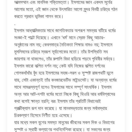
আত্মসম্মান এবং মানসিক শক্তিমত্তা। ইসলামের জ্ঞান একদম সূর্যের
আলোর মতো, এই জ্ঞান থেকে উৎসারিত আলো সুন্দর বিনয়ী চরিত্র গঠন
করতে প্রধান ভূমিকা পালন করে।
.
ইসলাম আধ্যাত্মিকতার সাথে জাগতিকতার অপরূপ সমন্বয় ঘটিয়ে ধর্মের
সংজ্ঞা-ই পাল্টে দিয়েছে। এখানে ‘ধর্ম’ মানে স্রেফ কিছু আচার-
অনুষ্ঠানের নাম নয়; কেবলমাত্র নৈতিকতা শিক্ষার নামও নয়; ইসলামে
মুসলিমদের চরিত্র স্বরূপ সূর্যালোকের মতো। তাঁর উপস্থিতি সব
জায়গায় না থাকলেও, তাঁর রুপালি বিভা ছড়িয়ে পড়বে পৃথিবীর সর্বত্র।
ইসলাম কারো কল্পিত দর্শন নয়; কেউ যদি নিজের কল্পিত দর্শনের
গোলকধাঁধাঁয় বুঁদ হয়ে ইসলামের সহজ-সরল ও সুস্পষ্ট রাজপথটি ভুলে
যায়, সেটা একান্তই তাঁর কনজারভেটিভ মাইন্ডসেট। যা অন্যান্য ধর্মের
সাথে সামঞ্জস্যপূর্ণ হলেও ইসলামের সাথে সম্পূর্ণ সাংঘর্ষিক। ইসলাম
অন্য আর আট-দশটা ধর্মের মতো নিছক কিছু থিওরি আর ধর্মবিশ্বাসের
কথা বলেই ক্ষান্ত হয়নি; বরং ইসলাম তাঁর প্রতিটি বিধানেরই
প্রাক্টিক্যাল রূপ দান করেছে। যা মানবসভ্যতার জন্য সর্বাবস্থায়
চিরকল্যাণ হিসেবে নির্ণীত হয়ে এসেছে।
যার মধ্যে সকল যুগের সমস্ত মানুষের জীবনের সকল দিক ও বিভাগের
সুস্পষ্ট ও স্থায়ী কল্যাণের পথনির্দেশিকা রয়েছে। যা সকলের জন্য