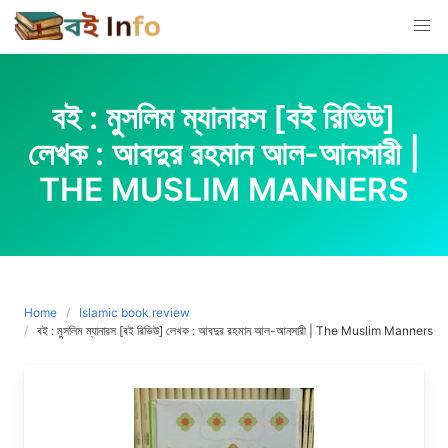
Skip
to
content
বই : মুসলিম ম্যানারস [বই রিভিউ]
লেখক : আবদুর রহমান আল-আনসারী |
THE MUSLIM MANNERS
Home
Islamic book review
বই : মুসলিম ম্যানারস [বই রিভিউ] লেখক : আবদুর রহমান আল-আনসারী | The Muslim Manners