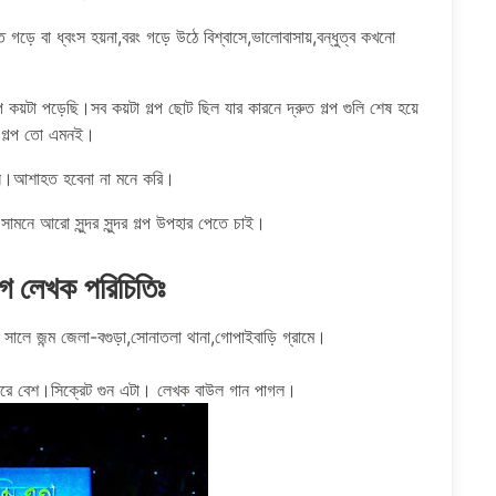
তে গড়ে বা ধ্বংস হয়না,বরং গড়ে উঠে বিশ্বাসে,ভালোবাসায়,বন্ধুত্ব কখনো
 কয়টা পড়েছি।সব কয়টা গল্প ছোট ছিল যার কারনে দ্রুত গল্প গুলি শেষ হয়ে
ু গল্প তো এমনই।
রেন।আশাহত হবেনা না মনে করি।
ে আরো সুন্দর সুন্দর গল্প উপহার পেতে চাই।
গ লেখক পরিচিতিঃ
সালে জন্ম জেলা-বগুড়া,সোনাতলা থানা,গোপাইবাড়ি গ্রামে।
রে বেশ।সিক্রেট গুন এটা। লেখক বাউল গান পাগল।