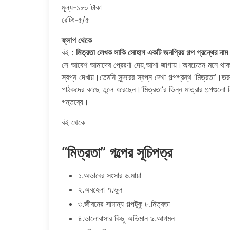
মূল্য-১৮০ টাকা
রেটিং-৫/৫
ফ্লাপ থেকে
বই :
মিত্রতা লেখক সাকি সোহাগ একটি জনপ্রিয় গল্প গ্রন্থের নাম
সে আবেশ আমাদের প্রেরণা দেয়,আশা জাগায়।অবচেতন মনে থাকা
স্বপ্ন দেখায়।তেমনি সুন্দরের স্বপ্ন দেখা গল্পগ্রন্থ ‘মিত্রতা’।তর
পাঠকদের কাছে তুলে ধরেছেন।’মিত্রতা’র ভিন্ন মাত্রার গল্পগুলো ন
গন্তব্যে।
বই থেকে
“মিত্রতা” গল্পের সূচিপত্র
১.অভাবের সংসার ৬.মায়া
২.অবহেলা ৭.ভুল
৩.জীবনের সামান্য গল্পটুকু ৮.মিত্রতা
৪.ভালোবাসার কিছু অভিমান ৯.আগমন