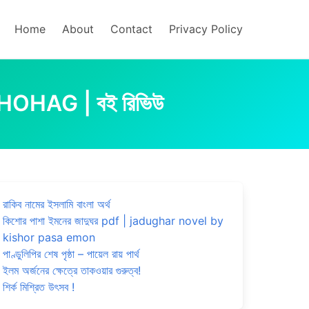
Home
About
Contact
Privacy Policy
SHOHAG | বই রিভিউ
রাকিব নামের ইসলামি বাংলা অর্থ
কিশোর পাশা ইমনের জাদুঘর pdf | jadughar novel by
kishor pasa emon
পাণ্ডুলিপির শেষ পৃষ্ঠা – পায়েল রায় পার্থ
ইলম অর্জনের ক্ষেত্রে তাকওয়ার গুরুত্ব!
শির্ক মিশ্রিত উৎসব !