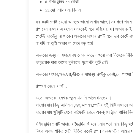
৫.বশির মন্দির ১০.বোঝা
১১.দো -পাওয়ালা বিড়াল
সব কয়টা গল্পই যেনো অদ্ভুত ভালো লাগার আছে।সব গল্পে গ্রাম-ম
গল্প যেন বাংলার আবহমান সময়কেই মনে করিয়ে দেয়।অভাব বড়ই দ
পেটেই ভাতটুকু না থাকে।অভাবের সংসার গল্পটি মনে দাগ কেটে র
না যদি না তুমি অভাব না দেখে বড় হও!
অভাবের জন্য এ সমাযে বহু লোক আছে এখনো যারা নিজেকে বিকি
ভদ্রলোক যারা তাদের দূর্বলতার সুযোগটা লুটে নেই।
অভাবের সংসার,অবহেলা,জীবনের সামান্য গল্পটুকু বোঝা,দো পাওয়া
গল্পগুলি যেনো সাক্ষী..
এতো অভাবেও লেখক ভুলে যান নি ভালোবাসতেও।
ভালোবাসার কিছু অভিমান ,ভুল,আগমন,গল্পটায় দুষ্টু মিষ্টি সংসা
ভালোবাসায় খুনঁসুটি যেনো কাঠফাটা রোদে একগ্লাস ঠান্ডা পানির 
বশির মন্দির গল্পটি আমাদের দৈনন্দিন জীবনে চলার পথে নানা কিছ
কিংবা অশুভ শক্তি সেটা ভিত্তি করেই গল্প।এরকম ঘটনা আমার স