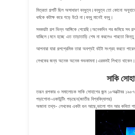
মিত্রতা গল্পটি ছিল অসাধারণ বন্ধুত্ব।বন্ধুত্ব তো কোনো অযুহা
ধর্মকে কটাক্ষ করে গড়ে উঠে না।বন্ধু মানেই বন্ধু।
সবকয়টা গল্প ভিন্ন আঙ্গিকে পেয়েছি।অনেকদিন পর জমিয়ে সব গল্প
যাচ্ছিল।মনে হচ্ছে এত তাড়াতাড়ি শেষ না করলেও পারতো কিন্ত
আপনারা যারা গল্পপ্রেমিক তারা অবশ্যই বইটা সংগ্রহ করতে পা
লেখকের জন্য অনেক অনেক শুভকামনা।এরকমই লিখতে থাকেন।সামন
সাকি সোহা
তরূন গল্পকার ও সমালোচক সাকি সোহাগের জন্ম ১৮অক্টোবর ১৯৮৭ 
পড়াশোনা-একাউন্টিং পড়ছেন(জাতীয় বিশ্ববিদ্যালয়)
অজানা তথ্য- লেখকের একটা গুন আছে,ভালো গান আর কবিতা পা