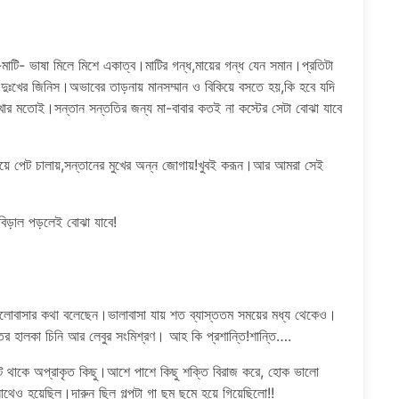
াটি- ভাষা মিলে মিশে একাত্ব।মাটির গন্ধ,মায়ের গন্ধ যেন সমান।প্রতিটা
ুঃখের জিনিস।অভাবের তাড়নায় মানসম্মান ও বিকিয়ে বসতে হয়,কি হবে যদি
াখার মতোই।সন্তান সন্ততির জন্য মা-বাবার কতই না কস্টের সেটা বোঝা যাবে
য়ে পেট চালায়,সন্তানের মুখের অন্ন জোগায়!খুবই করূন।আর আমরা সেই
 বিড়াল পড়লেই বোঝা যাবে!
রে ভালোবাসার কথা বলেছেন।ভালাবাসা যায় শত ব্যাস্ততম সময়ের মধ্য থেকেও।
ভিতর হালকা চিনি আর লেবুর সংমিশ্রণ। আহ কি প্রশান্তি!শান্তি….
ু ঘটে থাকে অপ্রাকৃত কিছু।আশে পাশে কিছু শক্তি বিরাজ করে, হোক ভালো
াথেও হয়েছিল।দারুন ছিল গল্পটা গা ছম ছমে হয়ে গিয়েছিলো!!