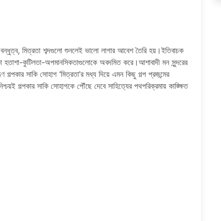
বন্ধুত্ব, মিত্রতা শব্দগুলো শুনলেই ভালো লাগার আবেশ তৈরি হয়।ইতিবাচক
 হতাশা-কুটিলতা-অপমানসিকতাগুলোকে অবদমিত করে।আশাবাদী মন সুন্দরের
ূণ গল্পকার সাকি সোহাগ ‘মিত্রতা’র মধ্য দিয়ে এমন কিছু গল্প প্রজন্মের
িশ্চয়ই গল্পকার সাকি সোহাগকে পৌঁছে দেবে সাহিত্যের পথপরিক্রমায় কাঙ্ক্ষিত