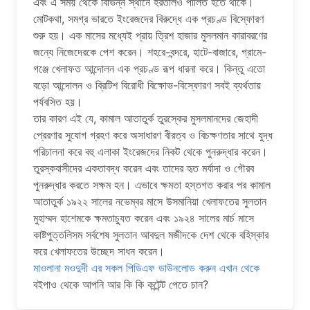
এবং এ সময় থেকে বিভিন্ন স্থানে হরতালও পালিত হতে থাকে।
মোটকথা, সমগ্র ভারতে ইংরেজদের বিরুদ্ধে এক প্রচণ্ড বিস্ফোরণ
শুরু হয়। এক মাসের মধ্যেই প্রায় ত্রিশ হাজার মুসলমান কারাবরণের
জন্যে নিজেদেরকে পেশ করেন। শহরে-বন্দরে, হাটে-বাজারে, গ্রামে-
গঞ্জে খেলাফত আন্দোলন এক প্রচণ্ড রূপ ধারনা করে। কিন্তু এতো
বড়ো আন্দোলন ও ব্রিটিশ বিরোধী বিক্ষোভ-বিস্ফোরণ সবই ব্যর্থতায়
পর্যবসিত হয়।
তার কারণ এই যে, কামাল আতাতুর্ক তুরস্কের মুসলমানদের জেহাদী
প্রেরণার সুযোগ গ্রহণ করে অসাধারণ বীরত্ব ও বিচক্ষণতার সাথে যুদ্ধ
পরিচালনা করে বহু এলাকা ইংরেজদের নিকট থেকে পুনরুদ্ধার করেন।
তুরস্কবাসীদের একতাবদ্ধ করেন এবং তাদের হৃত মর্যাদা ও গৌরব
পুনরুদ্ধার করতে সক্ষম হন। এভাবে ক্ষমতা হস্তগত করার পর কামাল
আতাতুর্ক ১৯২২ সালের নভেম্বর মাসে উসমানিয়া খেলাফতের সুলতান
মুহাম্মদ হাশেমকে ক্ষমতাচ্যুত করেন এবং ১৯২৪ সালের মার্চ মাসে
কাষ্টপুত্তলিসম সর্বশেষ সুলতান আবদুল মজীদকে দেশ থেকে বহিস্কার
করে খেলাফতের উচ্ছেদ সাধন করেন।
মাওলানা মওদুদী এর সকল পিডিএফ ডাউনলোড করুন এখান থেকে
বইপাও থেকে আপনি আর কি কি কন্টেন্ট পেতে চান?