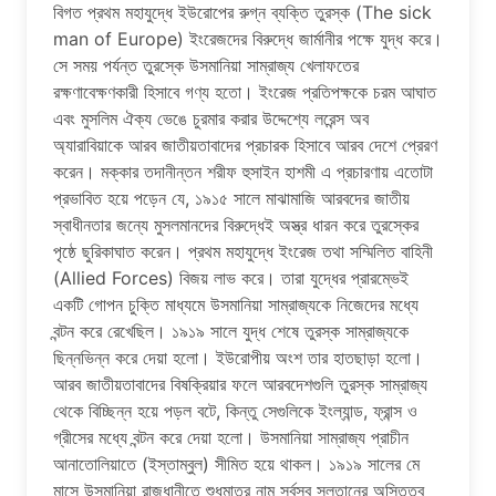
বিগত প্রথম মহাযুদ্ধে ইউরোপের রুগ্ন ব্যক্তি তুরস্ক (The sick
man of Europe) ইংরেজদের বিরুদ্ধে জার্মানীর পক্ষে যুদ্ধ করে।
সে সময় পর্যন্ত তুরস্কে উসমানিয়া সাম্রাজ্য খেলাফতের
রক্ষণাবেক্ষণকারী হিসাবে গণ্য হতো। ইংরেজ প্রতিপক্ষকে চরম আঘাত
এবং মুসলিম ঐক্য ভেঙে চুরমার করার উদ্দেশ্যে লরেন্স অব
অ্যারাবিয়াকে আরব জাতীয়তাবাদের প্রচারক হিসাবে আরব দেশে প্রেরণ
করেন। মক্কার তদানীন্তন শরীফ হুসাইন হাশমী এ প্রচারণায় এতোটা
প্রভাবিত হয়ে পড়েন যে, ১৯১৫ সালে মাঝামাজি আরবদের জাতীয়
স্বাধীনতার জন্যে মুসলমানদের বিরুদ্ধেই অস্ত্র ধারন করে তুরস্কের
পৃষ্ঠে ছুরিকাঘাত করেন। প্রথম মহাযুদ্ধে ইংরেজ তথা সম্মিলিত বাহিনী
(Allied Forces) বিজয় লাভ করে। তারা যুদ্ধের প্রারম্ভেই
একটি গোপন চুক্তি মাধ্যমে উসমানিয়া সাম্রাজ্যকে নিজেদের মধ্যে
বন্টন করে রেখেছিল। ১৯১৯ সালে যুদ্ধ শেষে তুরস্ক সাম্রাজ্যকে
ছিন্নভিন্ন করে দেয়া হলো। ইউরোপীয় অংশ তার হাতছাড়া হলো।
আরব জাতীয়তাবাদের বিষক্রিয়ার ফলে আরবদেশগুলি তুরস্ক সাম্রাজ্য
থেকে বিচ্ছিন্ন হয়ে পড়ল বটে, কিন্তু সেগুলিকে ইংল্যান্ড, ফ্রান্স ও
গ্রীসের মধ্যে বন্টন করে দেয়া হলো। উসমানিয়া সাম্রাজ্য প্রাচীন
আনাতোলিয়াতে (ইস্তাম্বুল) সীমিত হয়ে থাকল। ১৯১৯ সালের মে
মাসে উসমানিয়া রাজধানীতে শুধুমাত্র নাম সর্বস্ব সুলতানের অস্তিত্ব