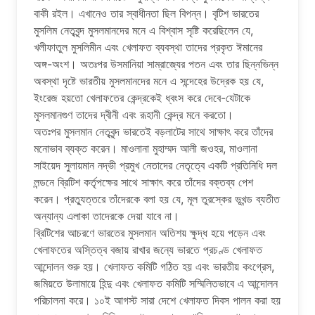
বাকী রইল। এখানেও তার স্বাধীনতা ছিল বিপন্ন। বৃটিশ ভারতের
মুসলিম নেতৃবৃন্দ মুসলমানদের মনে এ বিশ্বাস সৃষ্টি করেছিলেন যে,
খলীফাতুল মুসলিমীন এবং খেলাফত ব্যবস্থা তাদের প্রকৃত ঈমানের
অঙ্গ-অংশ। অতঃপর উসমানিয়া সাম্রাজ্যের পতন এবং তার ছিন্নভিন্ন
অবস্থা দৃষ্টে ভারতীয় মুসলমানদের মনে এ সন্দেহের উদ্রেক হয় যে,
ইংরেজ হয়তো খেলাফতের কেন্দ্রকেই ধ্বংস করে দেবে-যেটাকে
মুসলমানগুণ তাদের দ্বীনী এবং রূহানী কেন্দ্র মনে করতো।
অতঃপর মুসলমান নেতৃবৃন্দ ভারতেই বড়লাটের সাথে সাক্ষাৎ করে তাঁদের
মনোভাব ব্যক্ত করেন। মাওলানা মুহাম্মদ আলী জওহর, মাওলানা
সাইয়েদ সুলায়মান নদ্ভী প্রমুখ নেতাদের নেতৃত্বে একটি প্রতিনিধি দল
লন্ডনে ব্রিটিশ কর্তৃপক্ষের সাথে সাক্ষাৎ করে তাঁদের বক্তব্য পেশ
করেন। প্রত্যুত্তরে তাঁদেরকে বলা হয় যে, মূল তুরস্কের ভূখন্ড ব্যতীত
অন্যান্য এলাকা তাদেরকে দেয়া যাবে না।
ব্রিটিশের আচরণে ভারতের মুসলমান অতিশয় ক্ষুদ্ধ হয়ে পড়েন এবং
খেলাফতের অস্তিত্ব বজায় রাখার জন্যে ভারতে প্রচণ্ড খেলাফত
আন্দোলন শুরু হয়। খেলাফত কমিটি গঠিত হয় এবং ভারতীয় কংগ্রেস,
জমিয়তে উলামায়ে হিন্দু এবং খেলাফত কমিটি সম্মিলিতভাবে এ আন্দোলন
পরিচালনা করে। ১০ই আগস্ট সারা দেশে খেলাফত দিবস পালন করা হয়