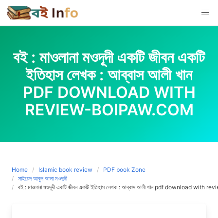
Skip
to
content
বই : মাওলানা মওদূদী একটি জীবন একটি
ইতিহাস লেখক : আব্বাস আলী খান
PDF DOWNLOAD WITH
REVIEW-BOIPAW.COM
Home
Islamic book review
PDF book Zone
সাইয়েদ আবুল আলা মওদুদী
বই : মাওলানা মওদূদী একটি জীবন একটি ইতিহাস লেখক : আব্বাস আলী খান pdf download with