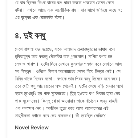
যে বাঘ ছিলেন কিংবা বাঘের রূপ ধারণ করতে পারতেন তেমন কোন
ঘটনা। এখানে আছে এক অলৌকিক বাঘ। যার সাথে জড়িয়ে আছে ৭১
এর যুদ্ধের এক রোমহর্ষক ঘটনা।
৪. দুই বন্ধু
দেশে হাঙ্গামা শুরু হয়েছে, যাকে আমজাদ চেয়ারম্যানের ভাষায় বলে
মুক্তিযুদ্ধ আর ফজলু মৌলবিরা বলে গন্ডগোল। নাপিত বগার মন
মেজাজ খারাপ। হাটের দিনে যেখানে কুমরগঞ্জ গমগম করে সেখানে আজ
সব নিস্তব্দ। ওদিকে কিষাণ আনোয়ারের সেসব নিয়ে চিন্তা নেই। সে
দিব্যি থাকে নিজের মতো। বগাকে তার প্রিয় বন্ধু হিসেবে মনে করে।
তবে সেটা শুধু আনোয়ারের পক্ষ থেকেই। হাটের শেষে বাড়ি ফেরার পথে
দুজন মুখোমুখি হয় পাক সুবেদারের। হিন্দু হওয়ায় বগা শিকার হতে নেয়
পাক সুবেদারের। কিন্তু বোকা আনোয়ার তাকে বাঁচানোর জন্য সাহসী
এক পদক্ষেপ নেয়। আজীবন তুচ্ছ করে আসা আনোয়ারের এই
সাহসীকতা বগাকে করে দেয় বাকরুদ্ধ। কী হয়েছিল সেদিন?
Novel Review