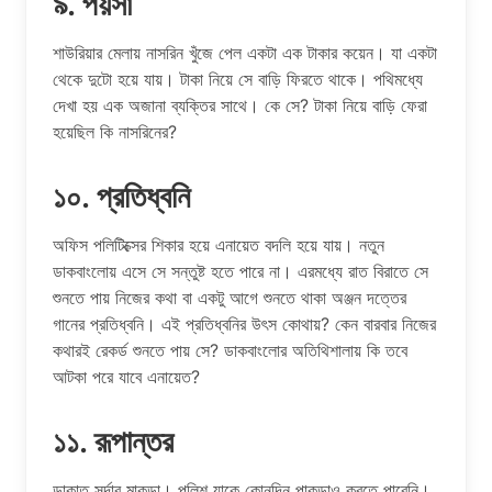
৯. পয়সা
শাউরিয়ার মেলায় নাসরিন খুঁজে পেল একটা এক টাকার কয়েন। যা একটা
থেকে দুটো হয়ে যায়। টাকা নিয়ে সে বাড়ি ফিরতে থাকে। পথিমধ্যে
দেখা হয় এক অজানা ব্যক্তির সাথে। কে সে? টাকা নিয়ে বাড়ি ফেরা
হয়েছিল কি নাসরিনের?
১০. প্রতিধ্বনি
অফিস পলিটিক্সের শিকার হয়ে এনায়েত বদলি হয়ে যায়। নতুন
ডাকবাংলোয় এসে সে সন্তুষ্ট হতে পারে না। এরমধ্যে রাত বিরাতে সে
শুনতে পায় নিজের কথা বা একটু আগে শুনতে থাকা অঞ্জন দত্তের
গানের প্রতিধ্বনি। এই প্রতিধ্বনির উৎস কোথায়? কেন বারবার নিজের
কথারই রেকর্ড শুনতে পায় সে? ডাকবাংলোর অতিথিশালায় কি তবে
আটকা পরে যাবে এনায়েত?
১১. রূপান্তর
ডাকাত সর্দার মাকড়া। পুলিশ যাকে কোনদিন পাকড়াও করতে পারেনি।