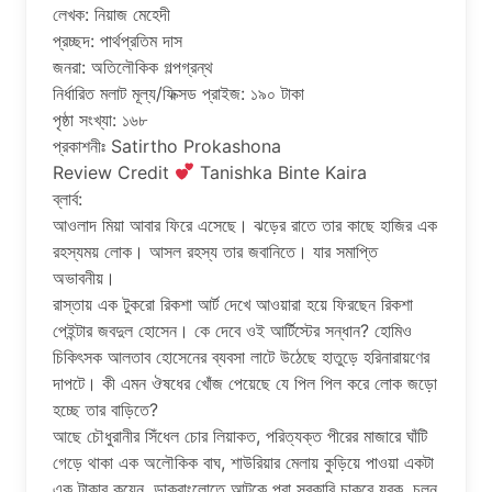
লেখক: নিয়াজ মেহেদী
প্রচ্ছদ: পার্থপ্রতিম দাস
জনরা: অতিলৌকিক গল্পগ্রন্থ
নির্ধারিত মলাট মূল্য/ফিক্সড প্রাইজ: ১৯০ টাকা
পৃষ্ঠা সংখ্যা: ১৬৮
প্রকাশনীঃ Satirtho Prokashona
Review Credit
Tanishka Binte Kaira
ব্লার্ব:
আওলাদ মিয়া আবার ফিরে এসেছে। ঝড়ের রাতে তার কাছে হাজির এক
রহস্যময় লোক। আসল রহস্য তার জবানিতে। যার সমাপ্তি
অভাবনীয়।
রাস্তায় এক টুকরো রিকশা আর্ট দেখে আওয়ারা হয়ে ফিরছেন রিকশা
পেইন্টার জবদুল হোসেন। কে দেবে ওই আর্টিস্টের সন্ধান? হোমিও
চিকিৎসক আলতাব হোসেনের ব্যবসা লাটে উঠেছে হাতুড়ে হরিনারায়ণের
দাপটে। কী এমন ঔষধের খোঁজ পেয়েছে যে পিল পিল করে লোক জড়ো
হচ্ছে তার বাড়িতে?
আছে চৌধুরানীর সিঁধেল চোর লিয়াকত, পরিত্যক্ত পীরের মাজারে ঘাঁটি
গেড়ে থাকা এক অলৌকিক বাঘ, শাউরিয়ার মেলায় কুড়িয়ে পাওয়া একটা
এক টাকার কয়েন, ডাকবাংলোতে আটকে পরা সরকারি চাকুরে যুবক, চলন