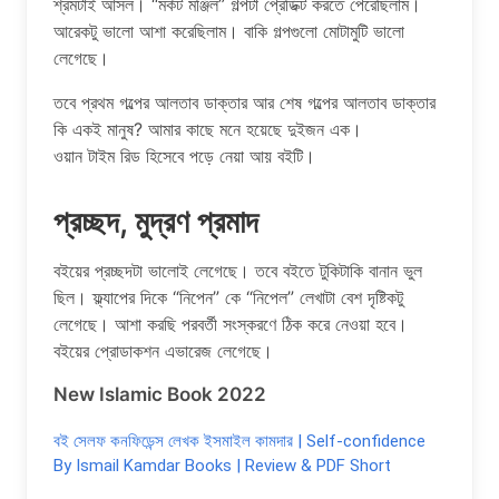
শ্রমটাই আসল। “মর্কট মঞ্জিল” গল্পটা প্রেডিক্ট করতে পেরেছিলাম।
আরেকটু ভালো আশা করেছিলাম। বাকি গল্পগুলো মোটামুটি ভালো
লেগেছে।
তবে প্রথম গল্পের আলতাব ডাক্তার আর শেষ গল্পের আলতাব ডাক্তার
কি একই মানুষ? আমার কাছে মনে হয়েছে দুইজন এক।
ওয়ান টাইম রিড হিসেবে পড়ে নেয়া আয় বইটি।
প্রচ্ছদ, মুদ্রণ প্রমাদ
বইয়ের প্রচ্ছদটা ভালোই লেগেছে। তবে বইতে টুকিটাকি বানান ভুল
ছিল। ফ্ল্যাপের দিকে “নিপেন” কে “নিপেল” লেখাটা বেশ দৃষ্টিকটু
লেগেছে। আশা করছি পরবর্তী সংস্করণে ঠিক করে নেওয়া হবে।
বইয়ের প্রোডাকশন এভারেজ লেগেছে।
New Islamic Book 2022
বই সেলফ কনফিডেন্স লেখক ইসমাইল কামদার | Self-confidence
By Ismail Kamdar Books | Review & PDF Short