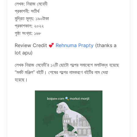
লেখক: নিয়াজ মেহেদী
প্রকাশনী: সতীর্থ
মুদ্রিত মূল্য: ১৯০টাকা
প্রকাশকাল: ২০২২
পৃষ্ঠা সংখ্যা: ১৬৮
Review Credit
Rehnuma Prapty
(thanks a
lot apu)
লেখক নিয়াজ মেহেদী’র ১২টি ছোটো গল্পের সমাবেশে মলাটবদ্ধ হয়েছে
“মর্কট মঞ্জিল” বইটি। শেষের গল্পের নামকরণে বইটির নাম দেয়া
হয়েছে।