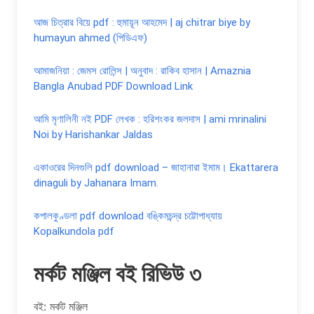
আজ চিত্রার বিয়ে pdf : হুমায়ূন আহমেদ | aj chitrar biye by
humayun ahmed (পিডিএফ)
আমাজনিয়া : জেমস রোলিন্স | অনুবাদ : রাকিব হাসান | Amaznia
Bangla Anubad PDF Download Link
আমি মৃণালিনী নই PDF লেখক : হরিশংকর জলদাস | ami mrinalini
Noi by Harishankar Jaldas
একাওরের দিনগুলি pdf download – জাহানারা ইমাম। Ekattarera
dinaguli by Jahanara Imam.
কপালকুণ্ডলা pdf download বঙ্কিমচন্দ্র চট্টোপাধ্যায়
Kopalkundola pdf
মর্কট মঞ্জিল বই রিভিউ ৩
বই: মর্কট মঞ্জিল