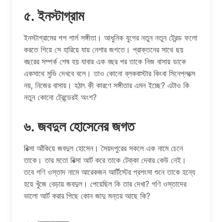
৫. ইনস্টাগ্রাম
ইনস্টাগ্রামের পশ গার্ল সঙ্গীতা। আধুনিক যুগের নতুন নতুন ট্রেন্ড ফলো
করতে গিয়ে সে হারিয়ে যায় নেশার জগতে। প্রাক্তনের সাথে ছয়
বছরের সম্পর্ক শেষ হয় যাবার এক বছর পর তাকে নিজ বাসায় ডাকে
একসাথে মুভি দেখবে বলে। তাও কোনো ব্লকবাস্টার কিংবা সিনেপ্লক্সে
নয়, নিজের বাসায়। হঠাৎ কী কারণে সঙ্গীতার এমন ইচ্ছে? এটাও কি
নতুন কোনো ট্রেন্ডেরই অংশ?
৬. জবদুল হোসেনের জগত
রিক্সা আঁকিয়ে জবদুল হোসেন। সৈয়দপুরের সকলে এক নামে চেনে
তাকে। তার মতো রিক্সা আর্ট করে তাকে টেক্কা দেবার কেউ নেই।
তবে গণি ওস্তাদ নামে আরেকজন আর্টিস্টের প্রশংসা শুনে তাকে হন্যে
হয়ে খুঁজে বেড়ায় জবদুল। পেয়েছিল কি তার দেখা? গণি ওস্তাদের
ভালো আর্ট করার পিছে কোন জাদু মন্তর আছে কি?