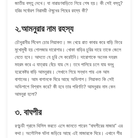
জাতীয় বস্তু দেখে। যা নারায়ণবাড়িতে গিয়ে শেষ হয়। কী সেই বস্তু?
হরির সর্বোরগ নিরাময়ী ঔষুধের পিছের রহস্য কী?
২.আমনুরার নাম রহস্য
চৌধুরানীর সিঁধেল চোর লিয়াকত। মদ খেয়ে রাত কাবার করে বাড়ি ফিরে
মুখোমুখী হয় গোলজার দারোগার। খোকা বাড়ির চুরির দায়ে তাকে জেলে
যেতে হবে। আদতে যে চুরি সে করেইনি। দারোগাকে অনেক দহরম
মহরম করে এ যাত্রায় বেঁচে যায় সে। তবে পালিয়ে চলে যায় বন্ধু
হরেকেষ্টর বাড়ি আমনুরায়। সেখানে গিয়ে সন্ধান পায় এক আম
বাগানের। আম বাগানকে ঘিরে আছে অভিশাপ। লিয়াকত কি সেই
অভিশাপে বিশ্বাস করে? কী হবে তার পরিণতি? আমনুরার নাম কেন
আমনুরা হলো?
৩. বাঘপীর
রণচন্ডী গ্রামে থিসিস করতে এসে জানতে পারেন “বাঘপীরের মাজার” এর
কথা। অলৌলিক ঘটনা জড়িয়ে আছে এই মাজারকে ঘিরে। এখানে পীর