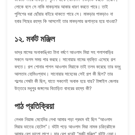
লোকে বলে সে নাকি মাকড়সার আকার ধারণ করতে পারে। তাই
পুলিশের ধরা ছোঁয়ার বাইরে থাকতে পারে সে। মাকড়ার পাকড়াও না
হবার পিছের রহস্য কি আসলেই তার মাকড়সায় রূপান্তর হয়ে যাওয়া?
১২. মর্কট মঞ্জিল
ভাদ্র মাসের অনাকাঙ্খিত টানা বর্ষণে আওলাদ মিয়া সহ পলাশবাড়ির
সকলে অলস সময় পার করছে। সানোয়ার নামের ব্যক্তি এসেছে গল্প
বলতে। গল্প শোনার পাগল আওলাদ মিয়াকে তাই তলব করেছে তার বন্ধু
আলতাব হোমিওপ্যাথ। সানোয়ার সাহেবের সেই গল্প কী ছিল? তার
গল্পের শেষটা কী ছিল, যাতে সকলেই অবাক হয়ে যায়? টাঙ্গাইল জেলার
উত্তরে মধুপুর জঙ্গলের বিতাড়িত বানরের রহস্য কী?
পাঠ প্রতিক্রিয়া
লেখক নিয়াজ মেহেদির লেখা আমার পড়া প্রথম বই ছিল “আওলাদ
মিয়ার ভাতের হোটেল”। বইটা পড়ে আওলাদ মিয়া নামক চরিত্রটাকে
আমার বেশ ভালো লাগে। যার রেশ ধরেই “মর্কট মঞ্জিল” বইটা নেয়া।