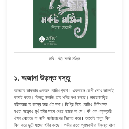
ছবি : বই: মর্কট মঞ্জিল
১. অজানা উড়ন্ত বস্তু
আলতাব ডাক্তার একজন হোমিওপ্যাথ। এককালে রোগী দেখে ভালোই
কামাই করত। কিন্তু ইদানিং তার শনির দশা চলছে। নারায়ণবাড়ির
হরিনারায়ণের জন্যে তার এই দশা। ডিগ্রি নিয়ে হোমিও চিকিৎসক
হওয়া সত্ত্বেও মূর্খ হরির সাথে পেরে উঠছে না সে। কী এক ধন্বন্তরি
ঔষধ পেয়েছে যা নাকি সর্বোরোগের নিরাময় করে। তাতেই মানুষ পিল
পিল করে ছুটে যাচ্ছে হরির কাছে। গভীর রাতে গ্রামবাসীরা উড়ন্ত থালা