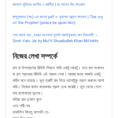
রমযানে মুমিনের করণীয় ও বর্জনীয় | ডঃ সালেহ বিন ফাওয়ান
রাসূলুল্লাহ (সাঃ) এর কান্না pdf ড. মুহাম্মদ আব্দুল মান্নান | The cry
of the Prophet (peace be upon him)
শেষ ভালো যার , হযরত মাওলানা মুফতি শুয়াইবুল্লাহ খান মিফতাহী ।
Sesh Valo Jar by Mufti Shuaibullah Khan Miftahhi
নিজের লেখা সম্পর্কে
গল্প বা উপন্যাসের রিভিউ লিখতে পারি একটু-আধটু। তবে গল্প সংকলন
বা গল্প গ্রন্থের রিভিউ এই প্রথম লেখা। আমার জন্য কাজটা একটু
কঠিন মনে হয়েছে। ভুল ত্রুটি বাদ দিয়ে ভালোটুকু গ্রহণ করবেন আশা
করি। নিজের বানান কয়েকবার প্রুফ চেক করেছি। ভুল থেকে গেলে
দায় ছাপাখানার ভূতের।
শুনিয়া রাখ দু’কান খুলে
ওহে নারী-নর
ডারউইন কিন্তু বলেননি হে-