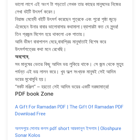
ভালো লাগে এই অংশ টা পড়তে! লেখক তার কাছের মানুষদের নিজের
লেখা বইটি উৎসর্গ করেন।
নিয়াজ মেহেদী বইটি উৎসর্গ করেছেন পুত্রকে এবং পুরো পৃষ্ঠা জুড়ে
এঁকেছেন উনার বাবার ভালোবাসার কথামালা।ব্যাপারটা কত যে সুন্দর!
তিন প্রজন্ম মিশেল হয়ে থাকলো এক পাতায়।
আমি ভীষণ বাবাপাগল মেয়ে,বাবাপ্রিয় মানুষ!তাই বিশেষ করে
উৎসর্গপত্রের কথা মনে রেখেছি।
অবশেষে
,
সব মানুষের ভেতর কিছু আদিম ভয় লুকিয়ে থাকে। সে জন্ম থেকে মৃত্যু
পর্যন্ত এই ভয় লালন করে। খুব অল্প সংখ্যক মানুষই সেই আদিম
ভয়ের মুখোমুখি হয়।
“মর্কট মঞ্জিল” – হয়তো সেই আদিম ভয়ের একটি দরজামাত্র!
PDF book Zone
A Gift For Ramadan PDF | The Gift Of Ramadan PDF
Download Free
অলসপুরে সোনার কলস pdf short আরকানুল ইসলাম | Oloshpure
Sonar Kolos