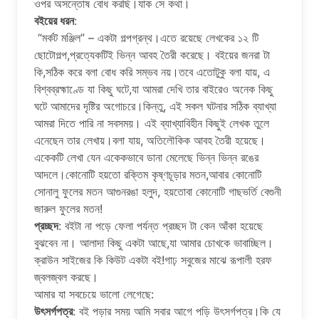
ওপর অসন্তোষ বোধ করছি।যাক সে কথা।
বইয়ের ধরন
:
“মর্কট মঞ্জিল” – একটা গল্পগ্রন্থ।এতে রয়েছে লেখকের ১২ টি
ছোটোগল্প,প্রত্যেকটিই ভিন্ন আবহ তৈরী করেছে। বইয়ের জনরা টা
কি,সঠিক করে বলা বোধ করি সম্ভব নয়।তবে এতোটুকু বলা যায়, এ
বিশ্বব্রহ্মাণ্ডে যা কিছু ঘটে,যা আমরা দেখি তার বাইরেও অনেক কিছু
ঘটে আমাদের দৃষ্টির অগোচরে।কিন্তু, এই সকল ঘটনার সঠিক ব্যাখ্যা
আমরা দিতে পারি না সবসময়। এই ব্যাখ্যাবিহীন কিছুই লেখক তুলে
এনেছেন তার লেখায়।বলা যায়, অতিলৌকিক আবহ তৈরী হয়েছে।
একেকটি লেখা যেন একেকভাবে ডানা মেলেছে ভিন্ন ভিন্ন রঙের
আদলে।কোনোটি হয়তো রক্তিম কৃষ্ণচূড়ার মতন,আবার কোনোটি
সোনালু ফুলের মতন আগুনরঙা হলুদ, হয়তোবা কোনোটি গাছভর্তি বেগুনী
জারুল ফুলের মতন!
প্রচ্ছদ
: বইটা না পড়ে ফেলা পর্যন্ত প্রচ্ছদ টা কেন আঁকা হয়েছে
বুঝবেন না। আলাদা কিছু একটা আছে,যা আমার চোখকে ভাবাচ্ছিল।
ক্রাউন সাইজের কি কিউট একটা বই!গাঢ় সবুজের মাঝে রূপালী হরফ
জ্বলজ্বল করছে।
আমার যা সবচেয়ে ভালো লেগেছে:
উৎসর্গপত্র
: বই পড়ার সময় আমি সবার আগে পড়ি উৎসর্গপত্র।কি যে