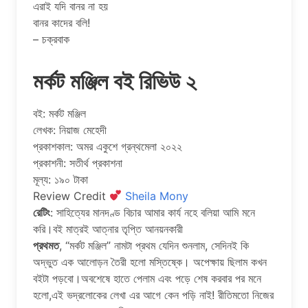
এরাই যদি বানর না হয়
বানর কাদের বলি!
– চক্রবাক
মর্কট মঞ্জিল বই রিভিউ ২
বই: মর্কট মঞ্জিল
লেখক: নিয়াজ মেহেদী
প্রকাশকাল: অমর একুশে গ্রন্থমেলা ২০২২
প্রকাশনী: সতীর্থ প্রকাশনা
মূল্য: ১৯০ টাকা
Review Credit
Sheila Mony
রেটিং
: সাহিত্যের মানদণ্ড বিচার আমার কার্য নহে বলিয়া আমি মনে
করি।বই মাত্রই আত্নার তৃপ্তি আনয়নকারী
প্রথমত
, “মর্কট মঞ্জিল” নামটা প্রথম যেদিন শুনলাম, সেদিনই কি
অদ্ভুত এক আলোড়ন তৈরী হলো মস্তিষ্কে। অপেক্ষায় ছিলাম কখন
বইটা পড়বো।অবশেষে হাতে পেলাম এবং পড়ে শেষ করবার পর মনে
হলো,এই ভদ্রলোকের লেখা এর আগে কেন পড়ি নাই! রীতিমতো নিজের