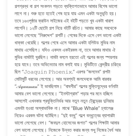
গল্পগ্রন্থ বা গল্প সংকলন পড়তে ব্যক্তিগতভাবে আমার বিশেষ ভালো
লাগে না। শুরু হতে হতেই শেষ হয়ে যায় এমন একটা অনুভূতি হয়।
তবে ১৬৩পৃষ্ঠার ক্রাউন সাইজের এই বইটি পড়তে খুব একটা খারাপ
লাগেনি। ১২টি ছোটো গল্প নিয়ে বইটি রচিত। আমার কাছে সবথেকে
ভালো লেগেছে “নিরুদ্দেশ” গল্পটি। শেষের দিকে এসে বেশ ভালো একটা
ধাক্কা খেয়েছি। গল্পের শেষে এসে আমার একটা হলিউড মুভির নাম
মাথায় এসেছিল। যদিও একদম একইরকম না, তবে আমার মাথায় ঐ
মুভির নামটাই ঘুরছিল। নামটা বললে হয়তো এই গল্পের জন্য স্পয়লার
হয়ে যাবে। তবে অভিনেতার নাম বলাই যায়। মুভিটিতে কেন্দ্রীয় চরিত্র
ছিল “𝙹𝚘𝚊𝚚𝚞𝚒𝚗 𝙿𝚑𝚘𝚎𝚗𝚒𝚡.” এরপর “জলদেব” গল্পটা
মোটামুটি ধরনের লেগেছে। আর অবশ্যই জলদেবকে আমি বারবার
“𝒜𝓆𝓊𝒶𝓂𝒶𝓃” ই ভাবছিলাম। “বাঘপীর” গল্পের মুক্তিযুদ্ধের বর্ণনাটা
আমার বেশ ভালো লেগেছে। “ইনস্টাগ্রাম” পড়ার পর মনে হচ্ছিল
আসলেই এখনকার প্রযুক্তিনির্ভর আর নতুন নতুন ট্রেন্ড্রের দুনিয়ায়
এমনটা হওয়া অস্বাভাবিক না। মাঝে “Blue Whale” চ্যালেঞ্জ
নিয়েও এরকম ঘটনা ঘটেছিল। “দুই বন্ধু” গল্পে বন্ধুত্বের ব্যাপারটা
ভালো লেগেছে বেশ। “জবদুল হোসেনের জগত” গল্পের শিক্ষাটা আমার
বেশ ভালো লেগেছে। নিজেকে উন্নত করার জন্য শুধু নিজের ধৈর্য আর