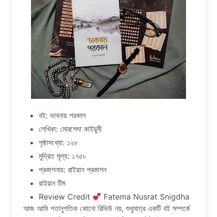
বই: ভাবনায় পরকাল
লেখিকা: মোরশেদা কাইয়ুমী
পৃষ্ঠাসংখ্যা: ১২৮
মুদ্রিত মূল্য: ১৭৫৳
প্রকাশনায়: রাইয়ান প্রকাশন
রাইয়ান টিম
Review Credit
Fatema Nusrat Snigdha
আজ আমি গতানুগতিক কোনো রিভিউ নয়, শুধুমাত্র একটি বই সম্পর্কে