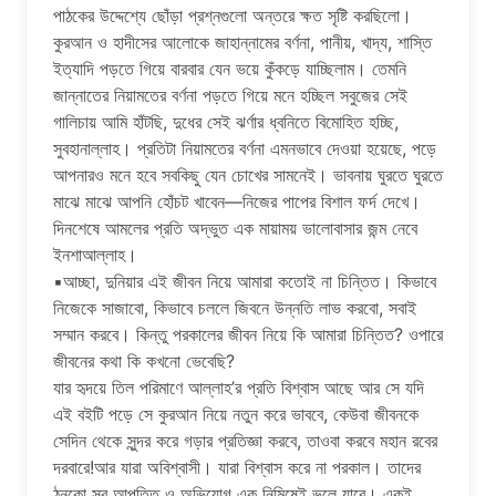
পাঠকের উদ্দেশ্যে ছোঁড়া প্রশ্নগুলো অন্তরে ক্ষত সৃষ্টি করছিলো।
কুরআন ও হাদীসের আলোকে জাহান্নামের বর্ণনা, পানীয়, খাদ্য, শাস্তি
ইত্যাদি পড়তে গিয়ে বারবার যেন ভয়ে কুঁকড়ে যাচ্ছিলাম। তেমনি
জান্নাতের নিয়ামতের বর্ণনা পড়তে গিয়ে মনে হচ্ছিল সবুজের সেই
গালিচায় আমি হাঁটছি, দুধের সেই ঝর্ণার ধ্বনিতে বিমোহিত হচ্ছি,
সুবহানাল্লাহ। প্রতিটা নিয়ামতের বর্ণনা এমনভাবে দেওয়া হয়েছে, পড়ে
আপনারও মনে হবে সবকিছু যেন চোখের সামনেই। ভাবনায় ঘুরতে ঘুরতে
মাঝে মাঝে আপনি হোঁচট খাবেন—নিজের পাপের বিশাল ফর্দ দেখে।
দিনশেষে আমলের প্রতি অদ্ভুত এক মায়াময় ভালোবাসার জন্ম নেবে
ইনশাআল্লাহ।
▪আচ্ছা, দুনিয়ার এই জীবন নিয়ে আমারা কতোই না চিন্তিত। কিভাবে
নিজেকে সাজাবো, কিভাবে চললে জিবনে উন্নতি লাভ করবো, সবাই
সম্মান করবে। কিন্তু পরকালের জীবন নিয়ে কি আমারা চিন্তিত? ওপারে
জীবনের কথা কি কখনো ভেবেছি?
যার হৃদয়ে তিল পরিমাণে আল্লাহ’র প্রতি বিশ্বাস আছে আর সে যদি
এই বইটি পড়ে সে কুরআন নিয়ে নতুন করে ভাববে, কেউবা জীবনকে
সেদিন থেকে সুন্দর করে গড়ার প্রতিজ্ঞা করবে, তাওবা করবে মহান রবের
দরবারে!আর যারা অবিশ্বাসী। যারা বিশ্বাস করে না পরকাল। তাদের
ঠুনকো সব আপত্তি ও অভিযোগ এক নিমিষেই ভুলে যাবে। একই