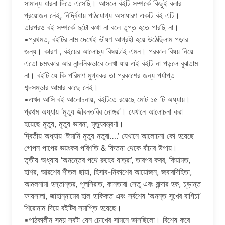
সামান্য ধারনা দিতে এসেছি। আসলে বইটি সম্পর্কে কিছুই বলার
প্রয়োজন নেই, নির্দ্বিধায় পাঠযোগ্য অসাধারণ একটি বই এটি।
তারপরও বই সম্পর্কে দুটো কথা না বলে তৃপ্ত হতে পারছি না।
▪প্রথমত, বইটির নাম দেখেই ভীষণ আগ্রহী হয়ে উঠেছিলাম পড়ার
জন্য। কারণ , বইয়ের আলোচ্য বিষয়টাই এমন। পরকাল বিষয় নিয়ে
এতো চমৎকার আর নান্দনিকভাবে লেখা যায় এই বইটি না পড়লে বুঝতাম
না। বইটি যে কি পরিমাণ মুগ্ধকর তা প্রকাশের জন্য পর্যাপ্ত
শব্দসম্ভার আমার কাছে নেই।
▪এখন আসি বই আলোচনায়, বইটিতে রয়েছে মোট ১৫ টি অধ্যায়।
প্রথম অধ্যায় ‘মৃত্যু জীবনতরির নোঙ্গর’। যেখানে আলোচনা করা
হয়েছে মৃত্যু, মৃত্যু ভাবনা, মৃত্যুযন্ত্রণা।
দ্বিতীয় অধ্যায় ‘ঈমানি মৃত্যু নতুবা….’ যেখানে আলোচনা কো হয়েছে
গোপন পাপের ভয়ংকর পরিণতি & ফিতনা থেকে বাঁচার উপায়।
তৃতীয় অধ্যায় ‘অনন্তের পথে রুহের যাত্রা’, তারপর কবর, কিয়ামত,
হাশর, আরশের শীতল ছায়া, হিসাব-নিকাশের আয়োজন, জবাবদিহিতা,
আমলনামা হস্তান্তর, পুলসিরাত, কানতারা সেতু এবং বান্দার হক, চূড়ান্ত
ফায়সালা, জাহান্নামের হাল হাকিকত এবং সর্বশেষ ‘অনন্ত সুখের বাগিচা’
শিরোনাম দিয়ে বইটির সমাপ্তি হয়েছে।
▪পাঠকালীন সময় সবটা যেন চোখের সামনে ভাসছিলো। বিশেষ করে