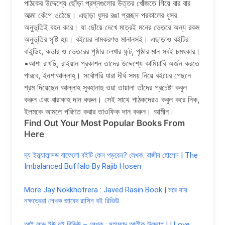
পাঠকের উদ্দেশ্যে ছোঁড়া প্রশ্নগুলোর উত্তর খোঁজতে গিয়ে বার বার
আত্মা কেঁপে ওঠেছে। এছাড়া ধূসর রঙা প্রচ্ছদ পরকালের ধূসর
অনুভূতিই বহন করে। যা ছোঁয়ে দেখে মাত্রই মনের ভেতরে অন্য রকম
অনুভূতির সৃষ্টি হয়। বইয়ের নামকরণও মানানসই। এছাড়াও বইটির
বাইন্ডিং, কভার ও ভেতরের পৃষ্ঠার লেখার ফন্ট, পৃষ্ঠার মান সবই চমৎকার।
▪আশা রাখছি, রাইয়ান প্রকাশন তাদের উদ্দেশ্যে কামিয়াবি অর্জন করতে
পারবে, ইনশাআল্লাহ্। সর্বোপরি যারা দীর্ঘ সময় নিয়ে বইয়ের পেছনে
শ্রম দিয়েছেন আল্লাহ সুবহানাহু ওয়া তায়ালা তাঁদের প্রচেষ্টা কবুল
করুন এবং বারাকাহ দান করুন। সেই সাথে পাঠকদেরও কবুল করে নিক,
ইলমকে আমলে পরিণত করার তাওফিক দান করুন। আমীন।
Find Out Your Most Popular Books From
Here
দ্য ইম্ব্যালান্সড বাফেলো বইটি কেন পড়বেন? লেখক: রাজীব হোসেন | The
Imbalanced Buffalo By Rajib Hosen
More Jay Nokkhotrera : Javed Rasin Book | মরে যায়
নক্ষত্রেরা লেখক জাবেদ রাসিন বই রিভিউ
আই লাভ ইউ বই রিভিউ – লেখক : মুহাম্মাদ আতীক উল্লাহ | I Love