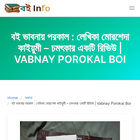
Skip
to
content
বই ভাবনায় পরকাল : লেখিকা মোরশেদা
কাইয়ুমী – চমৎকার একটি রিভিউ |
VABNAY POROKAL BOI
Home
অজানা
বই ভাবনায় পরকাল : লেখিকা মোরশেদা কাইয়ুমী – চমৎকার একটি রিভিউ | Vabnay Porokal Boi