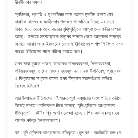
দীনহীনতার সয়লাব।
স্বাধীনতা, প্রগতি ও যুগচাহিদার নামে বর্তমান মুসলিম উম্মাহ যেই
মানসিক দাসত্ব ও ধর্মহীনতার প্লাবনে গা ভাসিয়ে দিচ্ছে এর সাথে
বিগত ৩০০ থেকে ৩৫০ বছরের বুদ্ধিবৃত্তিক আগ্রাসনের গভীর সম্পর্ক
আছে। উম্মাহর মনস্তত্ত্বকে মানুষের দাসত্ব থেকে আল্লাহর দাসত্বে
ফিরিয়ে আনার জন্য ইসলামের সোনালি ইতিহাসের পাশাপাশি বিগত ৩০০
বছরের ইতিহাসের সাথে পরিচয় করাতে হবে।
তখন তারা বুঝতে পারবে, আজকের শাসনব্যবস্থা, শিক্ষাব্যবস্থা,
পরিবারব্যবস্থা তাদের নিজস্ব ব্যবস্থা নয়। বরং উপনিবেশ, প্রাচ্যবাদ
ও বিশ্বায়নের মাধ্যমে তাদের উপর বিদ্যমান মতাদর্শগুলো চাপিয়ে
দিয়েছে ইউরোপ।
আর উম্মাহকে ইতিহাসের এই গুরুত্বপূর্ণ অধ্যায়ের সাথে পরিচয় করিয়ে
দিতেই নাশাত পাবলিকেশন নিয়ে আসছে “বুদ্ধিবৃত্তিক আগ্রাসনের
ইতিবৃত্ত”। বইটির প্রি-অর্ডার নেওয়া হচ্ছে। প্রি-অর্ডার চলবে ২৫
আগস্ট পর্যন্ত ইনশাআল্লাহ।
বই : বুদ্ধিবৃত্তিক আগ্রাসনের ইতিবৃত্ত (মূল বই : নজরিয়াতি জঙ্গ কে