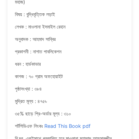
মহাজ)
বিষয় : বুদ্ধিবৃত্তিক লড়াই
লেখক : মাওলানা ইসমাইল রেহান
অনুবাদক : আহমাদ সাব্বির
প্রকাশনী : নাশাত পাবলিকেশন
ধরন : হার্ডকাভার
কাগজ : ৭০ গ্রাম অফহোয়াইট
পৃষ্ঠাসংখ্যা : ৩৮৪
মুদ্রিত মূল্য : ৪৭৫৳
৩৫% ছাড়ে প্রি-অর্ডার মূল্য : ৩১০
শর্টপিডিএফ লিংকঃ
Read This Book pdf
বি.দ্র. একইসাথে প্রকাশিত হবে মাওলানা মুহাম্মাদ আফসারুদ্দীন