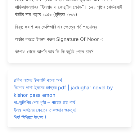
হাফিজাহুল্লাহর “ইসলাম ও কোয়ান্টাম মেথড”। ১২৮ পৃষ্ঠার বোর্ডবাধাই
বইটির দাম পড়বে ১৩৫৳ (মুদ্রিত ১৮০৳)
বিদ্র: ক্যাশ অন ডেলিভারি এর ক্ষেত্রে শর্ত প্রযোজ্য
অর্ডার করতে ইনবক্স করুন Signature Of Noor এ
বইপাও থেকে আপনি আর কি কি কন্টেন্ট পেতে চান?
রাকিব নামের ইসলামি বাংলা অর্থ
কিশোর পাশা ইমনের জাদুঘর pdf | jadughar novel by
kishor pasa emon
পাণ্ডুলিপির শেষ পৃষ্ঠা – পায়েল রায় পার্থ
ইলম অর্জনের ক্ষেত্রে তাকওয়ার গুরুত্ব!
শির্ক মিশ্রিত উৎসব !