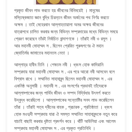
প্রকৃত জীবন লাভ করতে হয় জীবনের বিনিময়েই । মানুষের
মস্তিষ্কজাত জ্ঞান বুদ্ধি চিরন্তন জীবন অর্জনের পথ নির্ণয় করতে
অক্ষম । তাই মেহেরবান আল্লাহতায়ালা অমর অক্ষয় জীবনের
যাত্রাপথে চালিত করবার জন্য বিভিন্ন সম্প্রদায়ের মধ্যে বিভিন্ন সময়ে
প্রেরণ করেছেন তাঁরই নির্বাচিত বান্দাগণকে । তাঁরাই নবী ও রসুল ।
আর মহানবী মোহাম্মদ স . ছিলেন প্রেরিত পুরুষগণের ঐ মহান
জ্যোতির্ময় জামাতের মহানতম নেতা ।
আল্লাহ্র হাবীব তিনি । শেষতম নবী । ধ্বংস হোক কাদিয়ানি
সম্প্রদায় যারা মহানবী মোহাম্মদ স . এর পরে আরো নবী আসবেন বলে
বিশ্বাস রাখে । সম্মানিত সাহাবাবৃন্দ ছিলেন মহানবী মোহাম্মদ স . এর
একনিষ্ঠ অনুসারী । মহানবী স . এর সংসর্গের প্রভাবই তাঁদেরকে
আল্লাহ্পাকের জন্য পার্থিব জীবন ও সম্পদ নির্দ্বিধায় উৎসর্গ করতে
উদ্বুদ্ধ করেছিলো । আল্লাহ্পাকের সন্তোষ্টির সনদ লাভ করেছিলেন
তাঁরা । তাঁরাই সত্য দ্বীনের বাহক , প্রচারক , প্রতিষ্ঠাতা । ধ্বংস
হোক মওদুদী সম্প্রদায় যারা ঐ সমস্ত সম্মানিত সাহাবাবৃন্দকে নতুন করে
যাচাই বাছাই করবার ধৃষ্টতা প্রদর্শন করে । খাঁটি আউলিয়া এবং আলেম
সম্প্রদায় মহানবী মোহাম্মদ স . এর প্রকৃত প্রতিনিধি ।