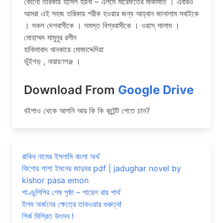
কোনো তরিকায় হাসিল হয়না – এলমে মারেফতের মাকামাত । এবারও
আমরা এই সহজ তরিকায় শরীক হওয়ার জন্য আহ্বান জানালাম সবাইকে
। সকল দেশবাসীকে । সমস্ত বিশ্ববাসীকে । ওয়াস্ সালাম ।
মোহাম্মদ মামুনুর রশীদ
হাকিমাবাদ খানকায়ে মোজাদ্দেদিয়া
ভুঁইগড় , নারায়ণগঞ্জ ।
Download From
Google Drive
বইপাও থেকে আপনি আর কি কি কন্টেন্ট পেতে চান?
রাকিব নামের ইসলামি বাংলা অর্থ
কিশোর পাশা ইমনের জাদুঘর pdf | jadughar novel by
kishor pasa emon
পাণ্ডুলিপির শেষ পৃষ্ঠা – পায়েল রায় পার্থ
ইলম অর্জনের ক্ষেত্রে তাকওয়ার গুরুত্ব!
শির্ক মিশ্রিত উৎসব !