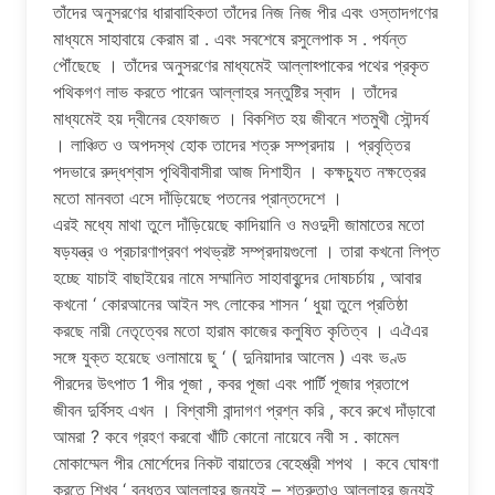
তাঁদের অনুসরণের ধারাবাহিকতা তাঁদের নিজ নিজ পীর এবং ওস্তাদগণের
মাধ্যমে সাহাবায়ে কেরাম রা . এবং সবশেষে রসুলেপাক স . পর্যন্ত
পৌঁছেছে । তাঁদের অনুসরণের মাধ্যমেই আল্লাহ্পাকের পথের প্রকৃত
পথিকগণ লাভ করতে পারেন আল্লাহর সন্তুষ্টির স্বাদ । তাঁদের
মাধ্যমেই হয় দ্বীনের হেফাজত । বিকশিত হয় জীবনে শতমুখী সৌন্দর্য
। লাঞ্চিত ও অপদস্থ হোক তাদের শত্রু সম্প্রদায় । প্রবৃত্তির
পদভারে রুদ্ধশ্বাস পৃথিবীবাসীরা আজ দিশাহীন । কক্ষচ্যুত নক্ষত্রের
মতো মানবতা এসে দাঁড়িয়েছে পতনের প্রান্তদেশে ।
এরই মধ্যে মাথা তুলে দাঁড়িয়েছে কাদিয়ানি ও মওদুদী জামাতের মতো
ষড়যন্ত্র ও প্রচারণাপ্রবণ পথভ্রষ্ট সম্প্রদায়গুলো । তারা কখনো লিপ্ত
হচ্ছে যাচাই বাছাইয়ের নামে সম্মানিত সাহাবাবৃন্দের দোষচর্চায় , আবার
কখনো ‘ কোরআনের আইন সৎ লোকের শাসন ‘ ধুয়া তুলে প্রতিষ্ঠা
করছে নারী নেতৃত্বের মতো হারাম কাজের কলুষিত কৃতিত্ব । এঐএর
সঙ্গে যুক্ত হয়েছে ওলামায়ে ছু ‘ ( দুনিয়াদার আলেম ) এবং ভণ্ড
পীরদের উৎপাত 1 পীর পূজা , কবর পূজা এবং পার্টি পূজার প্রতাপে
জীবন দুর্বিসহ এখন । বিশ্বাসী বান্দাগণ প্রশ্ন করি , কবে রুখে দাঁড়াবো
আমরা ? কবে গ্রহণ করবো খাঁটি কোনো নায়েবে নবী স . কামেল
মোকাম্মেল পীর মোর্শেদের নিকট বায়াতের বেহেশ্ত্রী শপথ । কবে ঘোষণা
করতে শিখব ‘ বন্ধুত্ব আল্লাহর জন্যই – শত্রুতাও আল্লাহর জন্যই