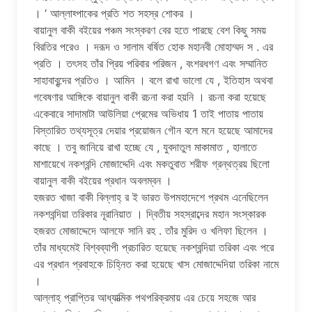
। ‘ আল্লাহ্পাকের প্রতি শত সহস্র শোকর ।
বায়ানুল বাকী বইয়ের পঞ্চম সংস্করণ বের হতে পারছে বেশ কিছু সময়
বিরতির পরেও । দরূদ ও সালাম বর্ষিত হোক মহানবী মোহাম্মদ স . এর
প্রতি । তৎসহ তাঁর প্রিয় পরিবার পরিজন , বংশরধগণ এবং সম্মানিত
সাহাবাবৃন্দের প্রতিও । আমিন । বলে রাখা ভালো যে , ইতিহাস অথবা
গবেষণার আঙ্গিকে বায়ানুল বাকী রচনা করা হয়নি । রচনা করা হয়েছে
একেবারে সাদামাটা আউলিয়া প্রেমের অভিধায় 1 তাই পাতায় পাতায়
বিস্তারিত তথ্যসূত্র দেয়ার প্রয়োজন গৌন বলে মনে হয়েছে আমাদের
কাছে । তবু জানিয়ে রাখা হচ্ছে যে , যুবদাতুল মাকামাত , হালাতে
মাশায়েখে নকশ্বন্দি মোজাদ্দেদি এবং মকতুবাত শরীফ গ্রন্থত্রয় ছিলো
বায়ানুল বাকী বইয়ের প্রধান অবলম্বন ।
হজরত খাজা বাকী বিল্লাহ্ র ই ভারত উপমহাদেশে প্রথম এনেছিলেন
নকশবন্দিয়া তরিকার নূরানিয়াত । দ্বিতীয় সহস্রাব্দের মহান সংস্কারক
হজরত মোজাদ্দেদে আলফে সানি রহ . তাঁর মুরিদ ও খলিফা ছিলেন ।
তাঁর মাধ্যমেই বিশ্বব্যাপী প্রচারিত হয়েছে নকশ্বন্দিয়া তরিকা এবং পরে
এর প্রধান প্রবাহকে চিহ্নিত করা হয়েছে খাস মোজাদ্দেদিয়া তরিকা নামে
।
আল্লাহ্ প্রাপ্তির আধ্যাত্মিক পথপরিক্রমায় এর চেয়ে সহজে আর