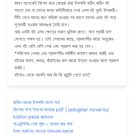
কারণ অনেকেই বিশেষ করে মেয়েরা যারা ইসলামি কঠিন কঠিন বই
পড়তে চায় না তাদের জন্য কাহিনীকারে লেখা এসব বই খুবই উপকারী।
টিভি দেখে যাদের মনে নায়িকা হওয়ার শখ জাগে তাদের এমন বই পড়ে
পুণ্যময়ী হওয়ার আকাঙ্খা তৈরি হবে।
আর একটা বই এসব ক্ষেত্রে দারুণ ভূমিকা রাখে। মনে স্থায়ী চাপ
ফেলতে সক্ষম হয়। তাই লেখকের কাছে, প্রকাশনীর কাছে অনুরোধ
এমন বই বেশি বেশি লেখা এবং প্রকাশ করা হয় যেন।
*পরিশেষে লেখক এবং প্রকাশনীর সর্বাঙ্গীন কল্যাণ কামনা করছি এবং
বইয়ের বানান, কভার, বাঁধাইয়ের মান আরো উন্নত হওয়ার আশা প্রকাশ
করছি।
বইপাও থেকে আপনি আর কি কি কন্টেন্ট পেতে চান?
রাকিব নামের ইসলামি বাংলা অর্থ
কিশোর পাশা ইমনের জাদুঘর pdf | jadughar novel by
kishor pasa emon
পাণ্ডুলিপির শেষ পৃষ্ঠা – পায়েল রায় পার্থ
ইলম অর্জনের ক্ষেত্রে তাকওয়ার গুরুত্ব!