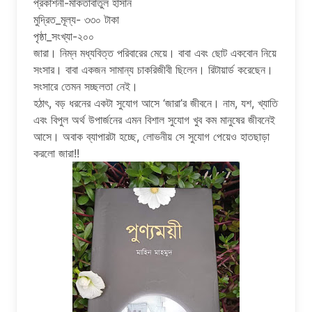
প্রকাশনী-মাকতাবাতুল হাসান
মুদ্রিত_মূল্য- ৩৩০ টাকা
পৃষ্ঠা_সংখ্যা-২০০
জারা। নিম্ন মধ্যবিত্ত পরিবারের মেয়ে। বাবা এবং ছোট একবোন নিয়ে
সংসার। বাবা একজন সামান্য চাকরিজীবী ছিলেন। রিটায়ার্ড করেছেন।
সংসারে তেমন সচ্ছলতা নেই।
হঠাৎ, বড় ধরনের একটা সুযোগ আসে ‘জারা’র জীবনে। নাম, যশ, খ্যাতি
এবং বিপুল অর্থ উপার্জনের এমন বিশাল সুযোগ খুব কম মানুষের জীবনেই
আসে। অবাক ব্যাপারটা হচ্ছে, লোভনীয় সে সুযোগ পেয়েও হাতছাড়া
করলো জারা!!