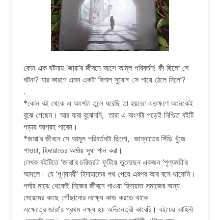
কোন এক ঘটনায় ‘জারা’র জীবনে আসে আমূল পরিবর্তন! কী ছিলো সে
ঘটনা? যার কারণে এমন একটা বিশাল সুযোগ সে পায়ে ঠেলে দিলো?
.
*কোন বই থেকে এ অংশটা তুলে ধরেছি তা হয়তো এতক্ষণে অনেকেই
বুঝে গেছেন। আর যারা বুঝেননি, তারা এ অংশটা পড়েই নিশ্চিত বইটি
পড়ার আগ্রহ পাবেন।
*জারা’র জীবনে সে আমূল পরিবর্তনটা ছিলো, জান্নাতের সিঁড়ি খুঁজে
পাওয়া, হিদায়াতের অমীয় সুধা পান করা।
লেখক বইটিতে ‘জারা’র চরিত্রটা ফুটিয়ে তুলেছেন একজন ‘পূণ্যময়ী’র
আদলে। যে ‘পূণ্যময়ী’ হিদায়াতের পথ পেয়ে এরপর আর বসে থাকেনি।
পর্দার মাঝে থেকেই নিজের জীবনে পাওয়া হিদায়াত সমাজের অন্য
মেয়েদের কাছে পৌঁছানোর লক্ষ্যে কাজ করতে থাকে।
এক্ষেত্রে জারা’র প্রথম লক্ষ্য হয় অভিনেত্রী কাবেরি। বইয়ের কাহিনী