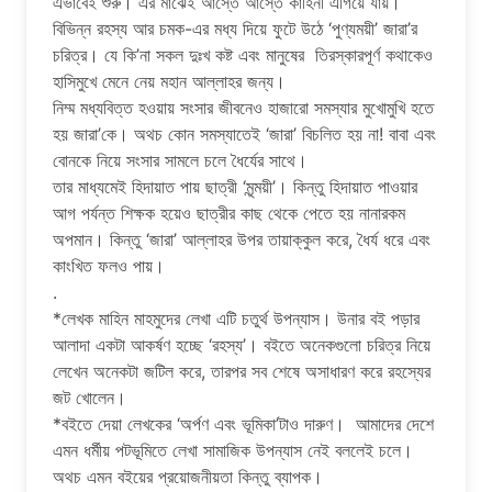
এভাবেই শুরু। এর মাঝেই আস্তে আস্তে কাহিনী এগিয়ে যায়।
বিভিন্ন রহস্য আর চমক-এর মধ্য দিয়ে ফুটে উঠে ‘পুণ্যময়ী’ জারা’র
চরিত্র। যে কি’না সকল দুঃখ কষ্ট এবং মানুষের তিরস্কারপূর্ণ কথাকেও
হাসিমুখে মেনে নেয় মহান আল্লাহর জন্য।
নিম্ম মধ্যবিত্ত হওয়ায় সংসার জীবনেও হাজারো সমস্যার মুখোমুখি হতে
হয় জারা’কে। অথচ কোন সমস্যাতেই ‘জারা’ বিচলিত হয় না! বাবা এবং
বোনকে নিয়ে সংসার সামলে চলে ধৈর্যের সাথে।
তার মাধ্যমেই হিদায়াত পায় ছাত্রী ‘মৃন্ময়ী’। কিন্তু হিদায়াত পাওয়ার
আগ পর্যন্ত শিক্ষক হয়েও ছাত্রীর কাছ থেকে পেতে হয় নানারকম
অপমান। কিন্তু ‘জারা’ আল্লাহর উপর তায়াক্কুল করে, ধৈর্য ধরে এবং
কাংখিত ফলও পায়।
.
*লেখক মাহিন মাহমুদের লেখা এটি চতুর্থ উপন্যাস। উনার বই পড়ার
আলাদা একটা আকর্ষণ হচ্ছে ‘রহস্য’। বইতে অনেকগুলো চরিত্র নিয়ে
লেখেন অনেকটা জটিল করে, তারপর সব শেষে অসাধারণ করে রহস্যের
জট খোলেন।
*বইতে দেয়া লেখকের ‘অর্পণ এবং ভূমিকা’টাও দারুণ। আমাদের দেশে
এমন ধর্মীয় পটভূমিতে লেখা সামাজিক উপন্যাস নেই বললেই চলে।
অথচ এমন বইয়ের প্রয়োজনীয়তা কিন্তু ব্যাপক।