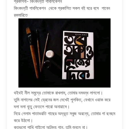
প্রকাশনী- কিংবদন্তী পাবলিকেশন
কিংবদন্তী পাবলিকেশন থেকে প্রকাশিত সকল বই ঘরে বসে পাবেন
রকমারিতে
থইথই নীল সমুদ্রে তোমাকে রাখলাম, তোমার দমবন্ধ লাগলো।
তুমি নাগালের সেই ড্রেনের জল দেখেই পুলকিত, যেখানে ওয়াক করে
দলা দলা থুতু ফেতলে পারো অনায়াসে।
নিয়ে গেলাম পাতাভরতি গাছের অদ্ভূত সবুজ অরন্যে, তোমার গা ছনছম
করে উঠলো।
কতগুলো পাখি গাইলো অনিন্দ্য গান, তুমি শুনলে না।