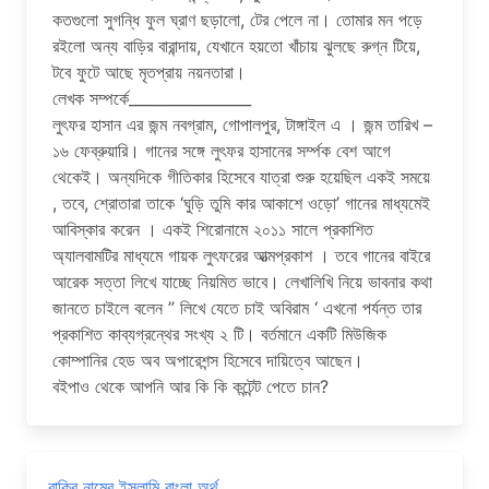
কতগুলো সুগন্ধি ফুল ঘ্রাণ ছড়ালো, টের পেলে না। তোমার মন পড়ে
রইলো অন্য বাড়ির বারান্দায়, যেখানে হয়তো খাঁচায় ঝুলছে রুগ্ন টিয়ে,
টবে ফুটে আছে মৃতপ্রায় নয়নতারা।
লেখক সম্পর্কে________________
লুৎফর হাসান এর জন্ম নবগ্রাম, গোপালপুর, টাঙ্গাইল এ । জন্ম তারিখ –
১৬ ফেব্রুয়ারি। গানের সঙ্গে লুৎফর হাসানের সর্ম্পক বেশ আগে
থেকেই। অন্যদিকে গীতিকার হিসেবে যাত্রা শুরু হয়েছিল একই সময়ে
, তবে, শ্রোতারা তাকে ‘ঘুড়ি তুমি কার আকাশে ওড়ো’ গানের মাধ্যমেই
আবিস্কার করেন । একই শিরোনামে ২০১১ সালে প্রকাশিত
অ্যালবামটির মাধ্যমে গায়ক লুৎফরের আত্মপ্রকাশ । তবে গানের বাইরে
আরেক সত্তা লিখে যাচ্ছে নিয়মিত ভাবে। লেখালিখি নিয়ে ভাবনার কথা
জানতে চাইলে বলেন ” লিখে যেতে চাই অবিরাম ‘ এখনো পর্যন্ত তার
প্রকাশিত কাব্যগ্রন্থের সংখ্য ২ টি। বর্তমানে একটি মিউজিক
কোম্পানির হেড অব অপারেশন্স হিসেবে দায়িত্বে আছেন।
বইপাও থেকে আপনি আর কি কি কন্টেন্ট পেতে চান?
রাকিব নামের ইসলামি বাংলা অর্থ