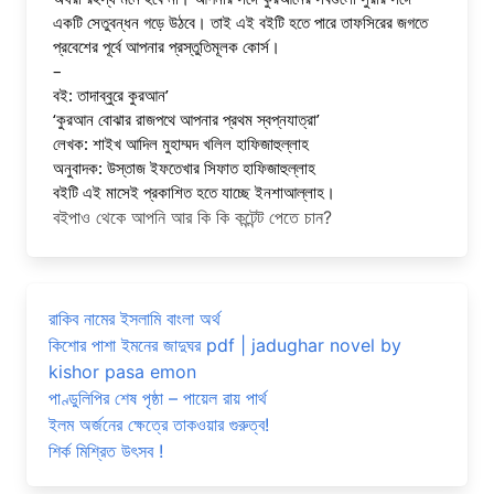
একটি সেতুবন্ধন গড়ে উঠবে। তাই এই বইটি হতে পারে তাফসিরের জগতে 
প্রবেশের পূর্বে আপনার প্রস্তুতিমূলক কোর্স।
–
বই: তাদাব্বুরে কুরআন’
‘কুরআন বোঝার রাজপথে আপনার প্রথম স্বপ্নযাত্রা’
লেখক: শাইখ আদিল মুহাম্মদ খলিল হাফিজাহুল্লাহ
অনুবাদক: উস্তাজ ইফতেখার সিফাত হাফিজাহুল্লাহ 
বইটি এই মাসেই প্রকাশিত হতে যাচ্ছে ইনশাআল্লাহ।
বইপাও থেকে আপনি আর কি কি কন্টেন্ট পেতে চান?
রাকিব নামের ইসলামি বাংলা অর্থ
কিশোর পাশা ইমনের জাদুঘর pdf | jadughar novel by
kishor pasa emon
পাণ্ডুলিপির শেষ পৃষ্ঠা – পায়েল রায় পার্থ
ইলম অর্জনের ক্ষেত্রে তাকওয়ার গুরুত্ব!
শির্ক মিশ্রিত উৎসব !