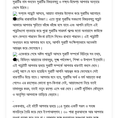
সুরাটির নাম শুনবেন সুরাটির বিষয়বস্তু ও লক্ষ্য-উদ্দেশ্য আপনার অন্তরে 
ভেসে উঠবে। 
 সপ্তম পয়েন্টে আসবে, আয়াত নাম্বার উল্লেখ করে সুরাটির আলোচ্য 
বিষয়াদির ধারাবাহিক বিবরণ। এতে পুরো সুরাটির সবগুলো বিষয়বস্তু পয়েন্ট 
আকারে আপনার স্মৃতিতে ভাঁজে ভাঁজে বসে যাবে এবং আপনি চাইলে এই 
পয়েন্টগুলো ব্যবহার করে পুরো সুরাটির সারমর্ম গল্পের মতো অনায়াসে কাউকে 
বলে ফেলতে পারবেন কিংবা চাইলে লিখেও রাখতে পারবেন। এই পয়েন্টটি 
অধ্যয়ন করে আপনার মনে হবে, আপনি সুরাটি সংক্ষিপ্তভাবে অনেকটা 
আয়ত্ত্ব করে ফেলেছেন। 
 একেবারে শেষে অষ্টম পয়েন্টে আসবে সুরাটি সম্পর্কে বিচিত্র সব তথ্য, 
তত্ত্ব, বিভিন্ন আয়াতের তাদাব্বুর, সূক্ষ্ম পর্যবেক্ষণ, শিক্ষা ও উপদেশ ইত্যাদি। 
এই পয়েন্টটি আপনার হৃদয়ে সুরাটি সম্পর্কে আপনার ধারণাই বদলে দেবে। 
একটু আগে যে মনে হয়েছিল সুরাটি আপনি আয়ত্ত্ব করে ফেলেছেন সেই 
ধারণাটিও উড়ে যাবে। আপনার মনে হবে, সুরাটির অর্থ ও মর্ম আয়ত্ত করা 
গেলেও এর রহস্যের কোনো কূল-কিনারা নেই, আয়াতগুলো নিয়ে যতই 
তাদাব্বুর করব, ততই নতুন রহস্য এসে ধরা দেবে। একটি মূর্তিমান কৌতূহল 
ও অতৃপ্তি আপনাকে তাড়িয়ে বেড়াবে।
.
এককথায়, এই বইটি আপনার হৃদয়ে ১১৪ সুরার একটি সরল ও সহজ 
মানচিত্র তৈরি করে দেবে ইনশাআল্লাহ। ৩০ পারা কুরআনকে আর আপনার 
অধরা রহস্য মনে হবে না। আপনার সঙ্গে কুরআনের সবগুলো সুরার সঙ্গে 