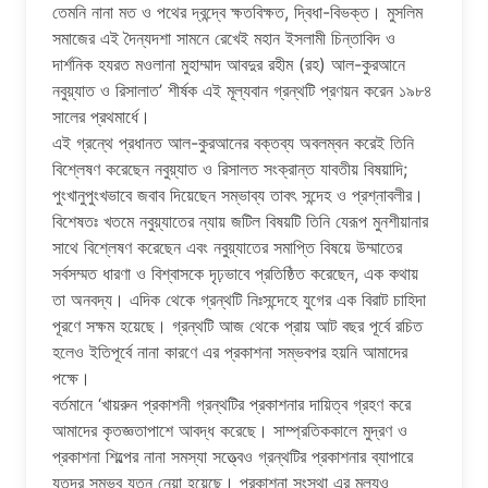
তেমনি নানা মত ও পথের দ্বন্দ্বে ক্ষতবিক্ষত, দ্বিধা-বিভক্ত। মুসলিম
সমাজের এই দৈন্যদশা সামনে রেখেই মহান ইসলামী চিন্তাবিদ ও
দার্শনিক হযরত মওলানা মুহাম্মাদ আবদুর রহীম (রহ) আল-কুরআনে
নবুয়্যাত ও রিসালাত’ শীর্ষক এই মূল্যবান গ্রন্থটি প্রণয়ন করেন ১৯৮৪
সালের প্রথমার্ধে।
এই গ্রন্থে প্রধানত আল-কুরআনের বক্তব্য অবলম্বন করেই তিনি
বিশ্লেষণ করেছেন নবুয়্যাত ও রিসালত সংক্রান্ত যাবতীয় বিষয়াদি;
পুংখানুপুংখভাবে জবাব দিয়েছেন সম্ভাব্য তাবৎ সন্দেহ ও প্রশ্নাবলীর।
বিশেষতঃ খতমে নবুয়্যাতের ন্যায় জটিল বিষয়টি তিনি যেরূপ মুনশীয়ানার
সাথে বিশ্লেষণ করেছেন এবং নবুয়্যাতের সমাপ্তি বিষয়ে উম্মাতের
সর্বসম্মত ধারণা ও বিশ্বাসকে দৃঢ়ভাবে প্রতিষ্ঠিত করেছেন, এক কথায়
তা অনবদ্য। এদিক থেকে গ্রন্থটি নিঃসন্দেহে যুগের এক বিরাট চাহিদা
পূরণে সক্ষম হয়েছে। গ্রন্থটি আজ থেকে প্রায় আট বছর পূর্বে রচিত
হলেও ইতিপূর্বে নানা কারণে এর প্রকাশনা সম্ভবপর হয়নি আমাদের
পক্ষে।
বর্তমানে ‘খায়রুন প্রকাশনী গ্রন্থটির প্রকাশনার দায়িত্ব গ্রহণ করে
আমাদের কৃতজ্ঞতাপাশে আবদ্ধ করেছে। সাম্প্রতিককালে মুদ্রণ ও
প্রকাশনা শিল্পের নানা সমস্যা সত্ত্বেও গ্রন্থটির প্রকাশনার ব্যাপারে
যতদূর সম্ভব যত্ন নেয়া হয়েছে। প্রকাশনা সংস্থা এর মূল্যও