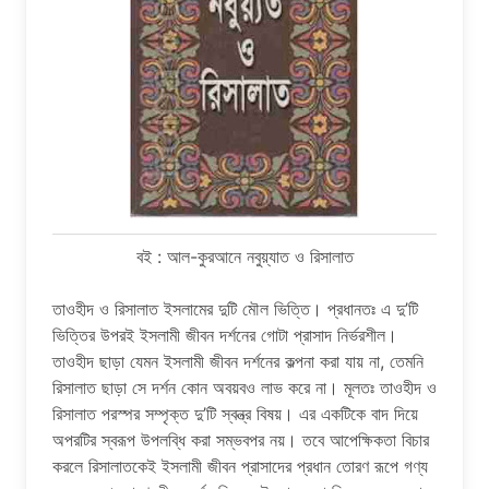
বই : আল-কুরআনে নবুয়্যাত ও রিসালাত
তাওহীদ ও রিসালাত ইসলামের দুটি মৌল ভিত্তি। প্রধানতঃ এ দু’টি
ভিত্তির উপরই ইসলামী জীবন দর্শনের গােটা প্রাসাদ নির্ভরশীল।
তাওহীদ ছাড়া যেমন ইসলামী জীবন দর্শনের কল্পনা করা যায় না, তেমনি
রিসালাত ছাড়া সে দর্শন কোন অবয়বও লাভ করে না। মূলতঃ তাওহীদ ও
রিসালাত পরস্পর সম্পৃক্ত দু’টি স্বন্ত্র বিষয়। এর একটিকে বাদ দিয়ে
অপরটির স্বরূপ উপলব্ধি করা সম্ভবপর নয়। তবে আপেক্ষিকতা বিচার
করলে রিসালাতকেই ইসলামী জীবন প্রাসাদের প্রধান তােরণ রূপে গণ্য