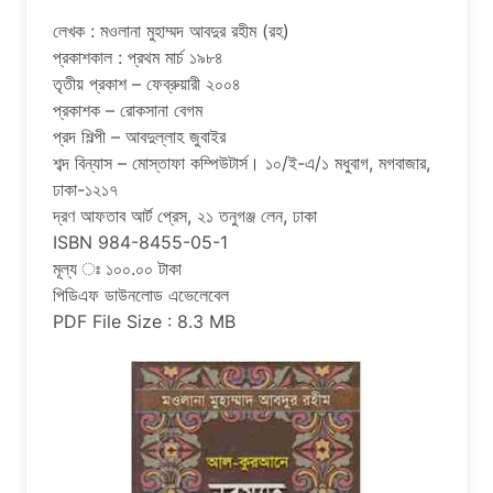
লেখক : মওলানা মুহাম্মদ আবদুর রহীম (রহ)
প্রকাশকাল : প্রথম মার্চ ১৯৮৪
তৃতীয় প্রকাশ – ফেব্রুয়ারী ২০০৪
প্রকাশক – রােকসানা বেগম
প্রদ শিল্পী – আবদুল্লাহ জুবাইর
শব্দ বিন্যাস – মােস্তাফা কম্পিউটার্স। ১০/ই-এ/১ মধুবাগ, মগবাজার,
ঢাকা-১২১৭
দ্রণ আফতাব আর্ট প্রেস, ২১ তনুগঞ্জ লেন, ঢাকা
ISBN 984-8455-05-1
মূল্য ঃ ১০০.০০ টাকা
পিডিএফ ডাউনলোড এভেলেবেল
PDF File Size : 8.3 MB