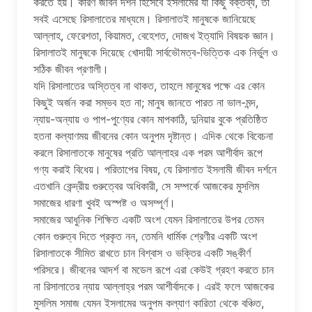
করতে হয়। কারণ জীবন দর্শন হিসেবে ইসলামের যা কিছু বক্তব্য, তা
সবই এসেছে রিসালাতের মাধ্যমে। রিসালাতই মানুষকে জানিয়েছে
আল্লাহ, ফেরেশতা, কিয়ামত, বেহেশত, দোজখ ইত্যাদি বিষয়ক জ্ঞান।
রিসালাতই মানুষকে দিয়েছে খােদায়ী সার্বভৌমত্ব-ভিত্তিক এক নির্ভুল ও
সঠিক জীবন প্রণালী।
যদি রিসালাতের অস্তিত্ব না থাকত, তাহলে মানুষের পক্ষে এর কোন
কিছুই অর্জন করা সম্ভব হত না; মানুষ জানতে পারত না ভাল-মন্দ,
ন্যায়-অন্যায় ও পাপ-পুণ্যের কোন মাপকাঠি, দুনিয়ার বুকে প্রতিষ্ঠিত
হতনা কল্যাণময় জীবনের কোন অনুপম দৃষ্টান্ত। এদিক থেকে বিবেচনা
করলে রিসালাতকে মানুষের প্রতি আল্লাহর এক পরম আশীর্বাদ রূপে
গণ্য করাই বিধেয়। পরিতাপের বিষয়, যে রিসালাত ইসলামী জীবন দর্শনে
এতখানি কেন্দ্রীয় গুরুত্বের অধিকারী, সে সম্পর্কে আজকের মুসলিম
সমাজের ধারণা খুবই অস্পষ্ট ও অসম্পূর্ণ।
সমাজের আধুনিক শিক্ষিত একটি অংশ যেমন রিসালাতের উপর তেমন
কোন গুরুত্ব দিতে প্রকৃত নন, তেমনি ধার্মিক শ্রেণীর একটি অংশ
রিসালাতকে সীমিত রাখতে চান বিশ্বাস ও ভক্তির একটি সঙ্কীর্ণ
পরিসরে। জীবনের আদর্শ বা মডেল রূপে এরা কেউই গ্রহণ করতে চান
না রিসালাতের ন্যায় আল্লাহ্র পরম আশীর্বাদকে। এরই ফলে আজকের
মুসলিম সমাজ যেমন ইসলামের অনুপম কল্যাণ কারিতা থেকে বঞ্চিত,