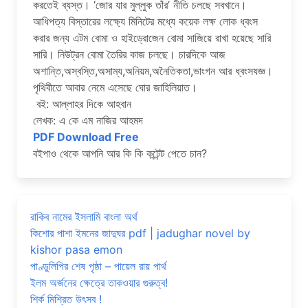
করতেই ব্যস্ত। ‘জোর যার মুল্লুক তাঁর’ নীতি চলছে সবখানে।
আধিপত্য বিস্তারের লক্ষ্যে মিনিটের মধ্যে কয়েক লক্ষ লোক ধ্বংস
করার জন্য এটম বোমা ও হাইড্রোজেন বোমা সাজিয়ে রাখা হয়েছে সারি
সারি। নিউট্রন বোমা তৈরির কাজ চলছে। চারদিকে আজ
অশান্তি,অস্বস্তি,অসাম্য,অনিয়ম,অনৈতিকতা,ভাংগন আর ধ্বংসযজ্ঞ।
পৃথিবীতে আবার নেমে এসেছে ঘোর জাহিলিয়াত।
বই: আল্লাহর দিকে আহবান
লেখক: এ কে এম নাজির আহমদ
PDF Download Free
বইপাও থেকে আপনি আর কি কি কন্টেন্ট পেতে চান?
রাকিব নামের ইসলামি বাংলা অর্থ
কিশোর পাশা ইমনের জাদুঘর pdf | jadughar novel by
kishor pasa emon
পাণ্ডুলিপির শেষ পৃষ্ঠা – পায়েল রায় পার্থ
ইলম অর্জনের ক্ষেত্রে তাকওয়ার গুরুত্ব!
শির্ক মিশ্রিত উৎসব !