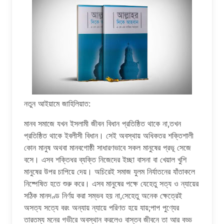
নতুন আইয়ামে জাহিলিয়াত:
মানব সমাজে যখন ইসলামী জীবন বিধান প্রতিষ্ঠিত থাকে না,তখন
প্রতিষ্ঠিত থাকে ইবলীসী বিধান। সেই অবস্থায় অধিকতর শক্তিশালী
কোন মানুষ অথবা মানবগোষ্ঠী সাধারণভাবে সকল মানুষের প্রভূ সেজে
বসে। এসব শক্তিধর ব্যক্তি নিজেদের ইচ্ছা বাসনা বা খেয়াল খুশি
মানুষের উপর চাপিয়ে দেয়। অচিরেই সমাজ যুলম নির্যাতনের যাঁতাকলে
নিষ্পেষিত হতে শুরু করে। এসব মানুষের পক্ষে যেহেতু সত্য ও ন্যায়ের
সঠিক মানদণ্ড নির্ণয় করা সম্ভব হয় না,সেহেতু অনেক ক্ষেত্রেই
অসত্য সত্যে বরং অন্যায় ন্যায়ে পরিণত হয়ে যায়;পাপ পুণ্যের
তারতম্য মনের গভীরে অবস্থান করলেও বাস্তব জীবনে তা আর বড্ড