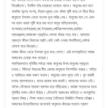
গিয়েছিলো। ইবলীস তাঁর চক্রান্ত চালাতে থাকে। মানুষের মনে মনে
নানাবিধ সন্দেহ সংশয়, দ্বিধা-দ্বন্দ্ব এবং খটকা সৃষ্টি করে সে ধীরে ধীরে
মানুষকে ইসলাম থেকে অনেক দূরে সরিয় নেয়। মানুষের মনে সে এমন
সব ধ্যান ধারনা সৃষ্টি করে যার ফলে মানুষ নাস্তিকতাবাদ,
সংশয়বাদ,সর্বেশ্বরবাদ,বহু ইশ্বরবাদ,ধর্মনিরপেক্ষতাবাদ,ব্যক্তি
স্বাতন্ত্রবাদ,সমাজবাদ প্রভৃতির গোলক ধাঁধায় পড়ে যায়। আল্লাহ
প্রদত্ত জীবন বিধানের প্রতি কেউ কেউ দেখায় উদাসীনতা,কেউবা
ঘোষণা করে বিদ্রোহ।
সমাজ জীবন থেকে ইসলাম দূরে সরে গেলো। এরি ফলশ্রুতিতে সমাজ
আজকের চেহারা লাভ করেছে।
সামগ্রিকভাবে পৃথিবীর সর্বত্র আজ মানুষের উপর মানুষের প্রভুত্ব
চলছে। বিভিন্ন ইজমের ষ্টীম রোলার মানুষকে নিষ্পেষিত করছে। শান্তি
ও স্বস্তির আজ দারুণ অভাব। মানুষের কোন মূল্য নেই। খুন খারাবী
চলছে ব্যাপকভাবে। মদের ব্যবসা জম-জমাট। মাতালের অভাব নেই।
অবৈধ যৌনাচার সাধারণ ব্যাপার হয়ে দাঁড়িয়েছে। জারজ সন্তানের ভারে
পৃথিবীর অঙ্গন কেঁপে উঠছে। যৌনতাই আজকের সাহিত্য ও সংস্কৃতির
প্রধান বিষয়। শিক্ষা অঙ্গনে চলছে নৈতিকতা বিবর্জিত শিক্ষার দৌরাত্ম।
আজকের চিন্তাবিদদের অনেকেই মানুষকে বাঁদরের সন্তান প্রমাণ