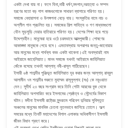
একটা দেখা যায় না। ফলে যিনা,নারী ধর্ষণ,মদপান,নরহত্যা ও সম্পদ
হরণের মতো বড় পাপ কাজগুলোকে সাধারণ ব্যাপারে পরিণত হয়।
সমাজে বেহায়াপনা ও উলঙ্গপনা বেড়ে যায়। সংস্কৃতির নামে নাচ ও
অশ্লীল গান প্রচলিত হয়। সমাজের শিল্প সাহিত্য ও গণ মাধ্যমগুলো
যৌন সুড়সুড়ি দেয়ার হাতিয়ারে পরিণত হয়। দেশের শিক্ষা হয়ে পড়ে
উদ্দেশ্যহীন। মানুষেরা হয়ে ওঠে চরমভাবে আত্মপূজারী। শোষণের
আকাঙ্ক্ষা মানুষকে পেয়ে বসে। এমতাবস্থায় অপরাপর জন্তু-জানোয়ার
আর মানুষের মধ্যে পার্থক্য বড্ড একটা থাকেনা।এই অবস্থারই নাম
আইয়ামে জাহেলিয়াত। মানব সমাজে যখনই আইয়ামে জাহিলিয়াত
জেঁকে বসেছে তখনই আল্লাহ্‌ নবী-রাসূল পাঠিয়েছেন।
ইসায়ী ৬ষ্ঠ শতাব্দীর পুঞ্জিভূত জাহিলিয়াত দূর করার জন্য আল্লাহ্‌ রাব্বুল
আলামীন ৭ম শতাব্দীর শুরুতে মুহাম্মদ রাসূলুল্লাহ (সঃ) কে নবুওয়াত
দেন। সুদীর্ঘ ২৩ বছর সংগ্রাম করে তিনি গোটা আরবের বুক থেকে
জাহিলিয়াত অপসারিত করে ইসলামের শ্রেষ্ঠত্ব ও সৌন্দর্যের বিকাশ
ঘটান। মদীনা ইসলামী রাষ্ট্রের সুন্দরতম পরিবেশ দুনিয়ার সুবিস্তৃত
অঞ্চলের মানুষের মানবিক চেতনা নূতনভাবে জাগিয়ে তোলে। অল্প
সময়ের মধ্যে তিনটি মহাদেশের বিশাল এলাকার অধিবাসীগণ ইসলামী
জীবন বিধান গ্রহণ করে।
এই অবস্থা দেখে সেদিন ইবলীসের চেহারা নিশ্চয়ই কালো হয়ে