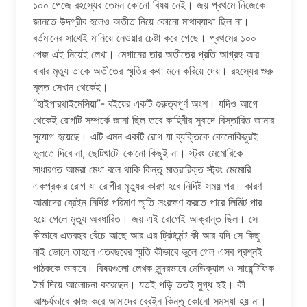
১০০ পেজে রহস্যের তেমন কোনো বিষয় নেই। জয় প্রথমে নিজেকে
জানতে উদগ্রীব হলেও অতীত নিয়ে কোনো মাথাব্যাথা ছিল না।
বর্তমানের সাথেই মানিয়ে নেওয়ার চেষ্টা করে গেছে। প্রথমের ১০০
পেজ এই নিয়েই লেখা। মেগানের তার অতীতের প্রতি আগ্রহ আর
বাবার মৃত্যু তাকে অতীতের স্মৃতির কথা মনে করিয়ে দেয়। রহস্যের শুরু
মূলত সেখান থেকেই।
“হাইপারথাইমেসিয়া”- বইয়ের একটি গুরুত্বপূর্ণ অংশ। যদিও আগে
থেকেই রোগটি সম্পর্কে জানা ছিল তবে কাহিনীর সুবাদে বিস্তারিত জানার
সুযোগ হয়েছে। এটি এমন একটি রোগ যা ব্যক্তিকে কোনোকিছুরই
ভুলতে দিবে না, ছোটখাটো কোনো কিছুই না। স্ট্রং মেমোরিকে
সাধারণত আমরা মেধা বলে থাকি কিন্তু মাত্রারিক্ত স্ট্রং মেমোরি
একপ্রকার রোগ যা রোগীর মৃত্যুর কারণ হবে নির্দিষ্ট সময় পর। কারণ
আমাদের ব্রেইন নির্দিষ্ট পরিমাণ স্মৃতি সংরক্ষণ করতে পারে লিমিট পার
হয়ে গেলে মৃত্যু অবধারিত। জয় এই রোগেই আক্রান্ত ছিল। সে
কীভাবে এতবছর বেঁচে আছে আর এর ট্রিটমেন্ট কী আর যদি সে কিছু
নাই ভোলে তাহলে এতবছরের স্মৃতি কীভাবে ভুলে গেল এসব প্রশ্নই
পাঠককে ভাবাবে। বিষয়গুলো লেখক সুন্দরভাবে মেডিক্যাল ও সায়েন্টিফিক
টার্ম দিয়ে আলোচনা করেছেন। যতই পড়ি ততই মুগ্ধ হই। কী
আশ্চর্যভাবে কাজ করে আমাদের ব্রেইন কিন্তু কোনো সমস্যা হয় না।