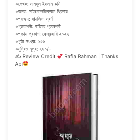
◑লেখক: সামসুল ইসলাম রুমি
◑জনরা: সাইকোলজিক্যাল থ্রিলার
◑প্রচ্ছদ: সানজিদা স্বর্ণা
◑প্রকাশনী: বাতিঘর প্রকাশনী
◑প্রথম প্রকাশ: ফেব্রুয়ারি ২০২২
◑পৃষ্ঠা সংখ্যা: ২৫৬
◑মুদ্রিত মূল্য: ২৯০/-
✍
Review Credit
Rafia Rahman | Thanks
Api