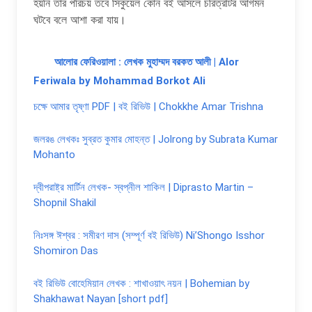
হয়নি তার পরিচয় তবে সিকুয়েল কোন বই আসলে চরিত্রটির আগমন
ঘটবে বলে আশা করা যায়।
আলোর ফেরিওয়ালা : লেখক মুহাম্মদ বরকত আলী | Alor
Feriwala by Mohammad Borkot Ali
চক্ষে আমার তৃষ্ণা PDF | বই রিভিউ | Chokkhe Amar Trishna
জলরঙ লেখকঃ সুব্রত কুমার মোহন্ত | Jolrong by Subrata Kumar
Mohanto
দ্বীপরাষ্ট্র মার্টিন লেখক- স্বপ্নীল শাকিল | Diprasto Martin –
Shopnil Shakil
নিঃসঙ্গ ঈশ্বর : সমীরণ দাস (সম্পূর্ণ বই রিভিউ) Ni’Shongo Isshor
Shomiron Das
বই রিভিউ বোহেমিয়ান লেখক : শাখাওয়াৎ নয়ন | Bohemian by
Shakhawat Nayan [short pdf]