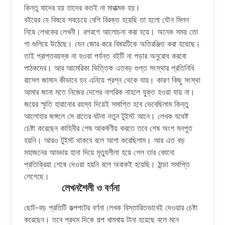
কিন্তু যাদের হয় তাদের কতই না মারাত্মক হয়।
বইয়ের যে বিষয়ে সবচেয়ে বেশি বিরক্ত হয়েছি তা হলো যৌন মিলন
নিয়ে লেখকের লেখনী। রগরগে আলোচনা করা হয়ে। অনেক সময় তো
গা গুলিয়ে উঠেছে। যেন জোর করে বিষয়টিকে অতিরঞ্জিত করা হয়েছে।
তাই প্রাপ্তবয়স্ক না হওয়া পর্যন্ত বইটি না পড়ার অনুরোধ করবো
পাঠকদের। আর আমেরিকা ভিত্তিক এতবড় গুপ্ত সংস্থার প্রতিনিধি
রাসেল জামান কীভাবে হন এনিয়ে প্রশ্ন থেকে যায়। কারণ কিছু সংস্থা
আমার জানা মতে নিজের দেশের নাগরিক নাহলে যুক্ত হওয়া যায় না।
জয়ের স্মৃতি হারানোর রহস্য দিয়েই সমাপ্তি হবে ভেবেছিলাম কিন্তু
আলোহার জঙ্গলে সে রাতের ঘটনা নতুন টুইস্ট আনে। লেখক যথেষ্ট
চেষ্টা করেছেন কাহিনীর শেষ আকর্ষণীয় করতে তবে শেষ অংশ মনপুত
হয়নি। আরও টুইস্ট থাকবে বলে আশা করেছিলাম। আর এত বড়
মহাজনের আড্ডায় হানা দিয়ে মৃত্যুলীলা হয়ে গেল তার কোনো
প্রতিক্রিয়া শেষে দেওয়া হয়নি বলে অবাকই হয়েছি। ঠান্ডা সমাপ্তি
লেগেছে।
লেখনশৈলী ও বর্ণনা
ছোট-বড় প্রতিটি কল্পপটের বর্ণনা লেখক বিস্তারিতভাবেই দেওয়ার চেষ্টা
করেছেন। তবে প্রথম দিকে গল্প খামখায় টানা হয়েছে বলে মনে