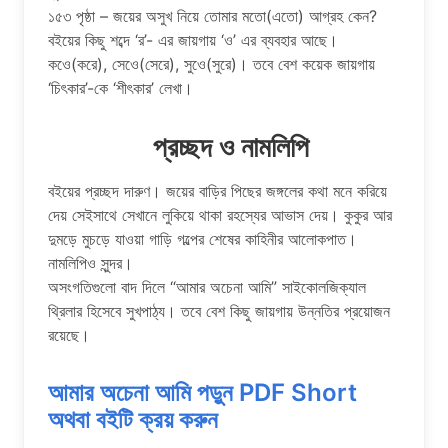
১৫৩ পৃষ্ঠা – জয়ের অসুখ নিয়ে তোমার মতো(এতো) আগ্রহ কেন?
বইয়ের কিছু শব্দে ‘র’- এর জায়গায় ‘ও’ এর ব্যবহার আছে।
কওে(করে), সেওে(সেরে), সুওে(সুরে)। তবে বেশ কয়েক জায়গায়
‘চিৎকার’-কে ‘শীৎকার’ লেখা।
প্রচ্ছদ ও নামলিপি
বইয়ের প্রচ্ছদ দারুণ। জয়ের বাড়ির পিছের জঙ্গলের কথা মনে করিয়ে
দেয় সেইসাথে সেখানে লুকিয়ে থাকা রহস্যের আভাস দেয়। কুকুর আর
দুমড়ে মুচড়ে যাওয়া গাড়ি গল্পের শেষের কাহিনীর আলোকপাত।
নামলিপিও সুন্দর।
অসংগতিগুলো বাদ দিলে “আমার অচেনা আমি” সাইকোলজিক্যাল
থ্রিলার হিসেবে সুখপাঠ্য। তবে বেশ কিছু জায়গায় উন্নতির প্রয়োজন
রয়েছে।
আমার অচেনা আমি পড়ুন PDF Short
অথবা বইটি ক্রয় করুন