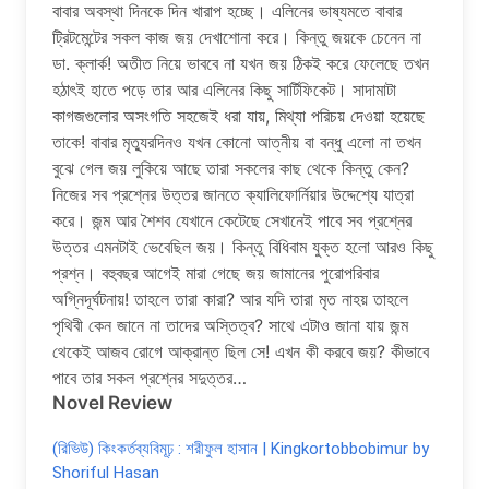
বাবার অবস্থা দিনকে দিন খারাপ হচ্ছে। এলিনের ভাষ্যমতে বাবার
ট্রিটমেন্টের সকল কাজ জয় দেখাশোনা করে। কিন্তু জয়কে চেনেন না
ডা. ক্লার্ক! অতীত নিয়ে ভাববে না যখন জয় ঠিকই করে ফেলেছে তখন
হঠাৎই হাতে পড়ে তার আর এলিনের কিছু সার্টিফিকেট। সাদামাটা
কাগজগুলোর অসংগতি সহজেই ধরা যায়, মিথ্যা পরিচয় দেওয়া হয়েছে
তাকে! বাবার মৃত্যুরদিনও যখন কোনো আত্নীয় বা বন্ধু এলো না তখন
বুঝে গেল জয় লুকিয়ে আছে তারা সকলের কাছ থেকে কিন্তু কেন?
নিজের সব প্রশ্নের উত্তর জানতে ক্যালিফোর্নিয়ার উদ্দেশ্যে যাত্রা
করে। জন্ম আর শৈশব যেখানে কেটেছে সেখানেই পাবে সব প্রশ্নের
উত্তর এমনটাই ভেবেছিল জয়। কিন্তু বিধিবাম যুক্ত হলো আরও কিছু
প্রশ্ন। বহুবছর আগেই মারা গেছে জয় জামানের পুরোপরিবার
অগ্নিদূর্ঘটনায়! তাহলে তারা কারা? আর যদি তারা মৃত নাহয় তাহলে
পৃথিবী কেন জানে না তাদের অস্তিত্ব? সাথে এটাও জানা যায় জন্ম
থেকেই আজব রোগে আক্রান্ত ছিল সে! এখন কী করবে জয়? কীভাবে
পাবে তার সকল প্রশ্নের সদুত্তর…
Novel Review
(রিভিউ) কিংকর্তব্যবিমূঢ় : শরীফুল হাসান | Kingkortobbobimur by
Shoriful Hasan