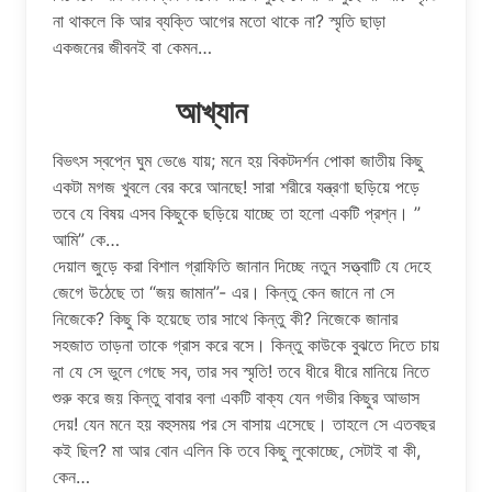
না থাকলে কি আর ব্যক্তি আগের মতো থাকে না? স্মৃতি ছাড়া
একজনের জীবনই বা কেমন…
আখ্যান
বিভৎস স্বপ্নে ঘুম ভেঙে যায়; মনে হয় বিকটদর্শন পোকা জাতীয় কিছু
একটা মগজ খুবলে বের করে আনছে! সারা শরীরে যন্ত্রণা ছড়িয়ে পড়ে
তবে যে বিষয় এসব কিছুকে ছড়িয়ে যাচ্ছে তা হলো একটি প্রশ্ন। ”
আমি” কে…
দেয়াল জুড়ে করা বিশাল গ্রাফিতি জানান দিচ্ছে নতুন সত্ত্বাটি যে দেহে
জেগে উঠেছে তা “জয় জামান”- এর। কিন্তু কেন জানে না সে
নিজেকে? কিছু কি হয়েছে তার সাথে কিন্তু কী? নিজেকে জানার
সহজাত তাড়না তাকে গ্রাস করে বসে। কিন্তু কাউকে বুঝতে দিতে চায়
না যে সে ভুলে গেছে সব, তার সব স্মৃতি! তবে ধীরে ধীরে মানিয়ে নিতে
শুরু করে জয় কিন্তু বাবার বলা একটি বাক্য যেন গভীর কিছুর আভাস
দেয়! যেন মনে হয় বহুসময় পর সে বাসায় এসেছে। তাহলে সে এতবছর
কই ছিল? মা আর বোন এলিন কি তবে কিছু লুকোচ্ছে, সেটাই বা কী,
কেন…