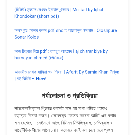
(রিভিউ) মুরতাদ লেখকঃ ইকবাল খন্দকার | Murtad by Iqbal
Khondokar (short pdf)
অলসপুরে সোনার কলস pdf short আরকানুল ইসলাম | Oloshpure
Sonar Kolos
আজ চিত্রার বিয়ে pdf : হুমায়ূন আহমেদ | aj chitrar biye by
humayun ahmed (পিডিএফ)
আফারীত লেখক সামিয়া খান প্রিয়া | Afarit By Samia Khan Priya
| বই রিভিউ –
New!
পর্যালোচনা ও প্রতিক্রিয়া
সাইকোলজিক্যাল থ্রিলার শুনলেই মনে হয় মাথা খাটিয়ে পাঠকও
রহস্যের কিনারা করবে। সেক্ষেত্রে “আমার অচেনা আমি” এই কথার
মান রেখেছে। সেইসাথে আছে বিভিন্ন মিউজিক্যাল, মেডিক্যাল ও
সায়েন্টিফিক টার্মের আলোচনা। কলেবরে বড়ই বলা চলে তবে প্রথম