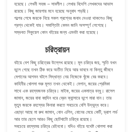
হয়েছে। লেখনী সহজ – সাবলীল। লেখায় বিদেশি লেখকদের আভাস
রয়েছে। কিছু জায়গায় মনে হয়েছে অনুবাদ পড়ছি।
গল্পের শেষে জয়কে নিয়ে সকল প্রশ্নের জবাব দেওয়া থাকলেও কিছু
প্রশ্ন থেকেই যায়। সমাপ্তিটা কেমন জানি অসম্পূর্ণ লেগেছে।
সম্ভবত সিকুয়েল কোন বইয়ের জন্য এমনটা করা হয়েছে।
চরিত্রায়ন
বইয়ে বেশ কিছু চরিত্রের উল্লেখ রয়েছে। মূল চরিত্র জয়, স্মৃতি যখন
ভুলে গেছে তখন ঠিক করে অতীত নিয়ে আর ভাববে না কিন্তু জীবনে
মেগানের আগমন ঘটলে সিদ্ধান্ত নেয় নিজেকে খুঁজে বের করবে।
কাহিনীর খোলসা শুরু মূলত তখন থেকেই। মেগান, জয়ের প্রেমিকা
সাথে এক রহস্যজনক চরিত্র। মাইক, জয়ের একমাত্র বন্ধু। রাসেল
জামান, জয়ের বাবা বহুদিন ধরে ব্রেন ক্যান্সারে ভুগে মারা যান। তার
মৃত্যু জয়কে রহস্যের কিনারা করতে সবচেয়ে বেশি উদ্ভুদ্ধ করে।
এছাড়া আছে মা রুথ জামান, বোন এলিন, বোনের মেয়ে কেটি, ড্রাগ লর্ড
আর তার ছেলে আরও কিছু ছোটখাটো চরিত্র রয়েছে।
সবচেয়ে রহস্যময় চরিত্র রেইনবো। যদিও বইয়ে যথেষ্ট খোলসা করা