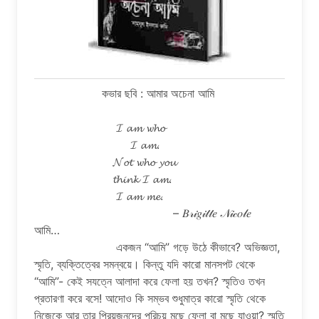
কভার ছবি : আমার অচেনা আমি
𝓘 𝓪𝓶 𝔀𝓱𝓸
𝓘 𝓪𝓶.
𝓝𝓸𝓽 𝔀𝓱𝓸 𝔂𝓸𝓾
𝓽𝓱𝓲𝓷𝓴 𝓘 𝓪𝓶.
𝓘 𝓪𝓶 𝓶𝓮.
– 𝐵𝓇𝒾𝑔𝒾𝓉𝓉𝑒 𝒩𝒾𝒸𝑜𝓁𝑒
আমি…
একজন “আমি” গড়ে উঠে কীভাবে? অভিজ্ঞতা,
স্মৃতি, ব্যক্তিত্বের সমন্বয়ে। কিন্তু যদি কারো মানসপট থেকে
“আমি”- কেই সযত্নে আলাদা করে ফেলা হয় তখন? স্মৃতিও তখন
প্রতারণা করে বসে! আদোও কি সম্ভব শুধুমাত্র কারো স্মৃতি থেকে
নিজেকে আর তার প্রিয়জনদের পরিচয় মুছে ফেলা বা মুছে যাওয়া? স্মৃতি