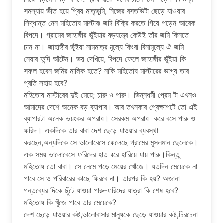
সমস্যায় ভীত হয়ে প্রিয় মাতৃভূমি, নিজের বসতভিটা ছেড়ে যাওয়ার
সিদ্ধান্ত নেন মহিতোষ মাস্টার৷ জমি বিক্রি করতে গিয়ে পড়েন আরেক
বিপদে। গ্রামের জাহাঙ্গীর ভূঁইয়ার ষড়যন্ত্রে কেউই তাঁর জমি কিনতে
চান না। জাহাঙ্গীর ভূঁইয়া নামমাত্র মূল্যে কিংবা বিনামূল্যে ঐ জমি
নেয়ার ফন্দি আঁটেন। ভয় দেখিয়ে, বিপদে ফেলে জাহাঙ্গীর ভূঁইয়া কি
সফল হবেন জমির মালিক হতে? নাকি মহিতোষ মাস্টারের ভাগ্য তার
প্রতি সহায় হবে?
মহিতোষ মাস্টারের দুই মেয়ে; চারু ও পারু। ভিন্নধর্মী প্রেম টা এখনও
আমাদের দেশে অনেক বড় ব্যাপার। আর তখনকার প্রেক্ষাপটে তো এই
ব্যাপারটা অনেক ভয়ংকর অপরাধ। সেরকম অপরাধ করে বসে পারু ও
ফরিদ। একদিকে তার বাবা দেশ ছেড়ে যাওয়ার ব্যবস্থা
করছেন,অন্যদিকে সে ভালোবেসে ফেলেছে গ্রামের মুসলমান ছেলেকে।
এক সময় ভালোবেসে ফরিদের হাত ধরে হারিয়ে যায় পারু।কিন্তু
মহিতোষ তো বাবা। সে নেমে পড়ে মেয়ের খোঁজে। যতদিন মেয়েকে না
পাবে সে ও পরিবারের কাছে ফিরবে না। তারপর কি হয়? অজানা
গন্তব্যের দিকে ছুঁটে যাওয়া পারু-ফরিদের যাত্রা কি শেষ হবে?
মহিতোষ কি খুঁজে পাবে তার মেয়েকে?
দেশ ছেড়ে যাওয়ার কষ্ট,ভালোবাসার মানুষকে ছেড়ে যাওয়ার কষ্ট,চিরচেনা