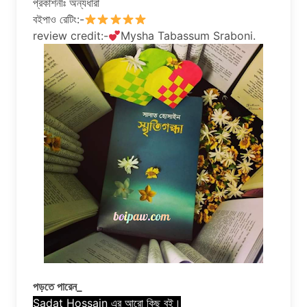
প্রকাশনীঃ অন্যধারা
বইপাও রেটিং:-
review credit:-
Mysha Tabassum Sraboni.
পড়তে পারেন_
Sadat Hossain এর আরো কিছু বই।