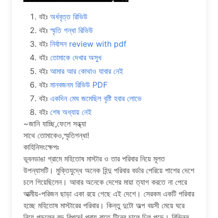
বইঃ
অর্ধবৃত্ত রিভিউ
বইঃ
স্মৃতি গন্ধা রিভিউ
বইঃ
নির্বাসন review with pdf
বইঃ
তোমাকে দেখার অসুখ
বইঃ
আমার আর কোথাও যাবার নেই
বইঃ
মানবজনম রিভিউ PDF
বইঃ
একদিন মেঘ জমেছিল বৃষ্টি হবার লোভে
বইঃ
শেষ অধ্যায় নেই
~জানি যাচ্ছি,ফেলে সন্ধ্যা
সাথে তোমাকেও,স্মৃতিগন্ধা!
কাহিনিসংক্ষেপঃ
ভূবনডাঙা গ্রামে মহিতোষ মাস্টার ও তার পরিবার নিয়ে মূলত
উপন্যাসটি। মুক্তিযুদ্ধে অনেক হিন্দু পরিবার বর্ডার পেরিয়ে পাশের দেশে
চলে গিয়েছিলেন। আবার অনেকে দেশের মায়া ত্যাগ করতে না পেরে
আত্মীয়-পরিজন ছাড়া একা রয়ে গেছে এই দেশে। সেরকম একটি পরিবার
হচ্ছে মহিতোষ মাস্টারের পরিবার। কিন্তু দুটো অল্প বয়সী মেয়ে ঘরে
নিয়ে পড়লেন বড় বিপদে! প্রায় রাতে টিনের চালে ঢিল পড়ে। বিভিন্ন