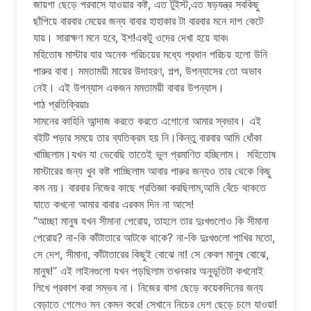
জায়গা ছেড়ে পরবাসে যাওয়ার কষ্ট, এত টুইস্ট,এত ষড়যন্ত্র সবকিছু
ছাঁপিয়ে বারবার মেয়ের জন্য বাবার হাহাকার টা বারবার মনে দাগ কেটে
যায়। সারাক্ষণ মনে হবে, ইশ!একটু ওদের দেখা হয়ে যাক৷
মহিতোষ মাস্টার যার অনেক পরিচয়ের মধ্যে প্রধান পরিচয় হলো উনি
পারুর বাবা। মমতাময়ী মায়ের উদাহরণ, গল্প, উপন্যাসের তো অভাব
নেই। এই উপন্যাস একজন মমতাময়ী বাবার উপন্যাস।
পাঠ প্রতিক্রিয়াঃ
সামনের কাহিনি আন্দাজ করতে করতে এগোনো আমার স্বভাব। এই
বইটি পড়ার সময়ে তার ব্যতিক্রম হয় নি।কিন্তু বারবার আমি ধোঁকা
খাচ্ছিলাম।যখন যা ভেবেছি তাতেই ভুল প্রমাণিত হচ্ছিলাম। মহিতোষ
মাস্টারের জন্য খুব কষ্ট পাচ্ছিলাম আবার পারুর জন্যও তার থেকে কিছু
কম নয়। বারবার নিজের কাছে প্রতিজ্ঞা করছিলাম,আমি বেঁচে থাকতে
যাতে কখনো আমার বাবার এরকম দিন না আসে!
“আচ্ছা মানুষ যখন সীমানা পেরোয়, তাহলে তার দুঃখগুলোও কি সীমানা
পেরোয়? না-কি কাঁটাতারে আটকে থাকে? না-কি দুঃখগুলো পাখির মতো,
সে দেশ, সীমানা, কাঁটাতারের কিছুই বোঝে না! সে কেবল মানুষ বোঝে,
মানুষ!” এই লাইনগুলো যখন পড়ছিলাম তখনকার অনুভূতিটা কখনোই
লিখে প্রকাশ করা সম্ভব না। নিজের বাসা ছেড়ে কয়েকদিনের জন্য
বেড়াতে গেলেও মন কেমন করে! সেখানে নিচের দেশ ছেড়ে চলে যাওয়া!