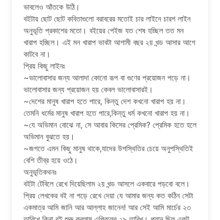
ভাবলেও আঁতকে উঠি।
বইটায় ছোট ছোট কবিতাগুলো বরাবরের মতোই চার লাইনে চারশ লাইন
অনুভূতি প্রকাশের মতো। বইয়ের পেইজ যত শেষ হচ্ছিল তত মন
খারাপ হচ্ছিল। এই মন খারাপ ভাবটা আগামী বছর ২য় খন্ড আসার আগে
কাটবে না।
প্রিয় কিছু লাইনঃ
~ভালোবাসার জন্য আলাদা কোনো রূপ বা গুণের প্রয়োজন পড়ে না।
ভালোবাসার জন্য প্রয়োজন হয় কেবল ভালোবাসারই।
~দেশের মানুষ খারাপ হতে পারে, কিন্তু দেশ কখনো খারাপ হয় না।
তেমনি ধর্মের মানুষ খারাপ হতে পারে,কিন্তু ধর্ম কখনো খারাপ হয় না।
~যে অভিমান বোঝে না, সে আবার কিসের প্রেমিক? প্রেমিক হতে হলে
অভিমান বুঝতে হয়।
~জগতে এমন কিছু মানুষ থাকে,যাদের উপস্থিতির চেয়ে অনুপস্থিতিই
বেশি তীব্র হয়ে ওঠে।
অনুভূতিকথনঃ
বইটা টেবিলে রেখে দিয়েছিলাম ২য় খন্ড আসলে একবারে পড়বো বলে।
প্রিয় লেখকের বই না পড়ে রেখে দেয়া যে আমার জন্য কত কঠিন সেটা
একমাত্র আমি জানি আর আল্লাহ জানেন! আর সেই আমি মার্চের ২৩
তারিখে কিনা বই শুরু করলাম এপ্রিলের ২৯ তারিখ। প্ল্যান ছিল একটু