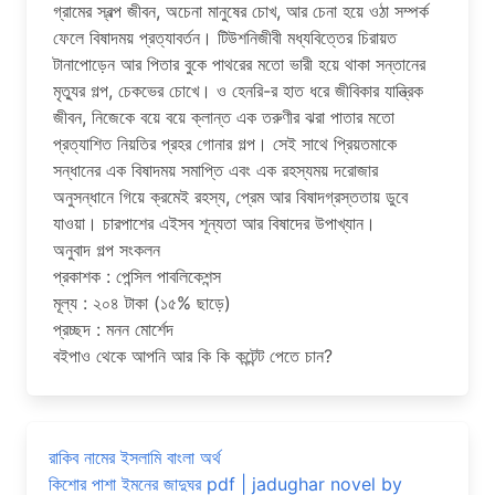
গ্রামের স্বল্প জীবন, অচেনা মানুষের চোখ, আর চেনা হয়ে ওঠা সম্পর্ক
ফেলে বিষাদময় প্রত্যাবর্তন। টিউশনিজীবী মধ্যবিত্তের চিরায়ত
টানাপোড়েন আর পিতার বুকে পাথরের মতো ভারী হয়ে থাকা সন্তানের
মৃত্যুর গল্প, চেকভের চোখে। ও হেনরি-র হাত ধরে জীবিকার যান্ত্রিক
জীবন, নিজেকে বয়ে বয়ে ক্লান্ত এক তরুণীর ঝরা পাতার মতো
প্রত্যাশিত নিয়তির প্রহর গোনার গল্প। সেই সাথে প্রিয়তমাকে
সন্ধানের এক বিষাদময় সমাপ্তি এবং এক রহস্যময় দরোজার
অনুসন্ধানে গিয়ে ক্রমেই রহস্য, প্রেম আর বিষাদগ্রস্ততায় ডুবে
যাওয়া। চারপাশের এইসব শূন্যতা আর বিষাদের উপাখ্যান।
অনুবাদ গল্প সংকলন
প্রকাশক : পেন্সিল পাবলিকেশন্স
মূল্য : ২০৪ টাকা (১৫% ছাড়ে)
প্রচ্ছদ : মনন মোর্শেদ
বইপাও থেকে আপনি আর কি কি কন্টেন্ট পেতে চান?
রাকিব নামের ইসলামি বাংলা অর্থ
কিশোর পাশা ইমনের জাদুঘর pdf | jadughar novel by