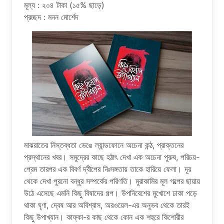
মূল্য : ২০৪ টাকা (১৫% ছাড়ে)
প্রচ্ছদ : মনন মোর্শেদ
মাঝরাতের নিস্তব্ধতা ভেঙে ল্যান্ডফোনে অচেনা কন্ঠ, প্রাক্তনের
প্রস্থানের খবর। সমুদ্রের কাছে হঠাৎ দেখা এক অচেনা পুরুষ, পরিচয়-
প্রেম তারপর এক বিবর্ণ দ্বীপের নিঃসঙ্গতায় তাকে হারিয়ে ফেলা। দূর
থেকে দেখা পুরনো বন্ধুর সম্পর্কের পরিণতি। মুরাকামির মূল গল্পের ছায়ায়
উঠে এসেছে এমনি কিছু বিষাদের গল্প। উপনিবেশের মুখোশে ঢাকা পড়ে
থাকা ঘৃণা, দ্বেষ আর অবিশ্বাস, অরওয়েল-এর অনুভব থেকে তারই
কিছু উপাখ্যান। কাফ্কা-র কাছ থেকে কোন এক শহুরে কিশোরীর