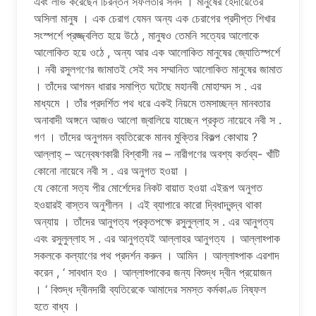
এবং লাভ করেছেন চিরন্তন সফলতার সনদ । মানুষের হেদায়েতের
অসিলা মানুষ । এক চেরাগ যেমন অন্য এক চেরাগের প্রদীপ্ত শিখার
সংস্পর্শে প্রজ্জ্বলিত হয়ে উঠে , মানুষও তেমনি সত্যের আলোকে
আলোকিত হয়ে ওঠে , অন্য আর এক আলোকিত মানুষের জ্যোতিস্পর্শে
। নবী রসুলগণের জামাতই সেই সব সম্মানিত আলোকিত মানুষের জামাত
। তাঁদের আগমন ধারার সমাপ্তি ঘটেছে মহানবী মোহাম্মদ স . এর
মাধ্যমে । তাঁর প্রদর্শিত পথ ধরে একই নিয়মে তমসাচ্ছন্ন মানবতার
অনাবাদী অঙ্গনে আজও আলো জ্বালিয়ে যাচ্ছেন প্রকৃত নায়েবে নবী স .
গণ । তাঁদের অনুগমন ব্যতিরেকে মানব মুক্তির বিকল্প কোথায় ?
আল্লাহ্ – অন্বেষণকারী বিশ্বাসী নর – নারীগণের অবশ্য কর্তব্য- খাঁটি
কোনো নায়েবে নবী স . এর অনুগত হওয়া ।
যে কোনো সত্য পীর মোর্শেদের নিকট বায়াত হওয়া এইরূপ অনুগত
হওয়ারই বাস্তব অনুশীলন । এই ব্যাপারে কারো দ্বিধাদ্বন্দ্ব থাকা
অন্যায় । তাঁদের আনুগত্য প্রকৃতপক্ষে রসুলুল্লাহ স . এর আনুগত্য
এবং রসুলুল্লাহ স . এর আনুগত্যই আল্লাহর আনুগত্য । আল্লাহ্পাক
সকলকে কল্যাণের পথ প্রদর্শন করুন । আমিন । আল্লাহ্পাক এরশাদ
করেন , ‘ সাবধান হও । আল্লাহ্পাকের জন্য বিশুদ্ধ দ্বীন প্রয়োজন
। ‘ বিশুদ্ধ দ্বীনদারী ব্যতিরেকে আমাদের সমস্ত কর্মকাণ্ড নিষ্ফল
হতে বাধ্য ।