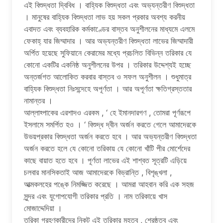
এই বিশুদ্ধতা দ্বিবিধ । বাহ্যিক বিশুদ্ধতা এবং অভ্যন্তরীণ বিশুদ্ধতা
। মানুষের বাহ্যিক বিশুদ্ধতা লাভ হয় সকল প্রকার অবশ্য করনীয়
এবাদত এবং ব্যবহারিক কর্মকাণ্ডের বাস্তব অনুশীলনের মাধ্যমে এলমে
ফেকাহ্ যার জিম্মাদার । আর অভ্যন্তরীণ বিশুদ্ধতা লাভের জিম্মাদারী
অর্পিত হয়েছে সুফিয়ানে কেরামের মধ্যে প্রচলিত বিভিন্ন তরিকার যে
কোনো একটির একনিষ্ঠ অনুশীলনের উপর । তরিকার উদ্দেশ্যই হচ্ছে
অন্তর্জগত আলোকিত করবার বাস্তব ও সফল অনুশীলন । শুধুমাত্র
বাহ্যিক বিশুদ্ধতা নিঃসন্দেহে অপূর্ণতা । আর অপূর্ণতা ক্ষতিগ্রস্ততার
নামান্তর ।
আল্লাহ্পাকের এরশাদও এরকম , ‘ হে ইমানদারগণ , তোমরা পূর্ণরূপে
ইসলামে সমর্পিত হও । ‘ বিশুদ্ধ দ্বীন অর্জন করতে গেলে আমাদেরকে
উভয়প্রকার বিশুদ্ধতা অর্জন করতে হবে । আর অভ্যন্তরীণ বিশুদ্ধতা
অর্জন করতে হলে যে কোনো তরিকায় যে কোনো খাঁটি পীর মোর্শেদের
কাছে বায়াত হতে হবে । পূর্ণতা লাভের এই শাশ্বত সূত্রটি এড়িয়ে
চলবার মানসিকতাই আজ আমাদেরকে বিভ্রান্তি , বিশৃঙ্খলা ,
আত্মকলহের পঙ্কে নিমজ্জিত করেছে । আমরা আহবান করি এক সহজ
সুন্দর এবং যুগোপযোগী তরিকার প্রতি । নাম তরিকায়ে খাস
মোজাদ্দেদিয়া ।
তরিকা গ্রহণকারীদের নিকট এই তরিকার মহত্ব , শ্রেষ্ঠত্ব এবং