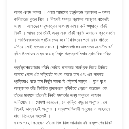
আবার এলাম আমরা । এলাম আমাদের চতুর্দশতম প্রকাশনা – ফসল
কালিয়ারের কুতুব নিয়ে । নিশ্চয়ই সমস্ত প্রশংসা আল্লাহ পাকেরই
জন্য । আমাদের সম্মুখযাত্রার সাফল্য কামনা করি শুধুমাত্র তাঁরই
নিকট । আমরা তো তাঁরই জন্য এবং তাঁরই প্রতি আমাদের প্রত্যাবর্তন
। প্রতিবন্ধকতার প্রাচীর ভেদ করে চিরবিজয়ের পথে দুর্বার গতিতে
এগিয়ে চলাই সত্যের স্বভাব । আল্লাহ্পাকের একমাত্র মনোনীত ধর্ম
দ্বীন ইসলামের মধ্যে রয়েছে নির্ভুল গন্তব্যগামিতার স্বাভাবিক শক্তি
।
প্রবৃত্তিপরায়ণতার পরিধি পেরিয়ে মানবতার সামগ্রিক বিজয় ছিনিয়ে
আনতে গেলে এই শক্তিরই সাধনা করতে হবে এবং এই সাধনার
প্রক্রিয়াও হতে হবে নির্ভুল সমপর্ণের সৌন্দর্যে সমৃদ্ধ । যুগে যুগে
আল্লাপাক তাঁর নির্বাচিত বান্দাগণকে পৃথিবীতে প্রেরণ করেছেন এবং
তাঁদের মাধ্যমে তাঁদেরই নিকট সমপর্ণের জন্য মানুষকে আহবান
জানিয়েছেন । ঘোষণা করেছেন , যে ব্যক্তি রসুলের অনুগত , সে
নিশ্চয়ই আল্লাহরই অনুগত । সত্যপথাভিলাষী মানুষেরা এ আহবানে
সাড়া দিয়েছেন সহজেই ।
বায়াত গ্রহণ করেছেন তাঁদের নিজ নিজ জামানার নবী রাসুলগণের নিকট