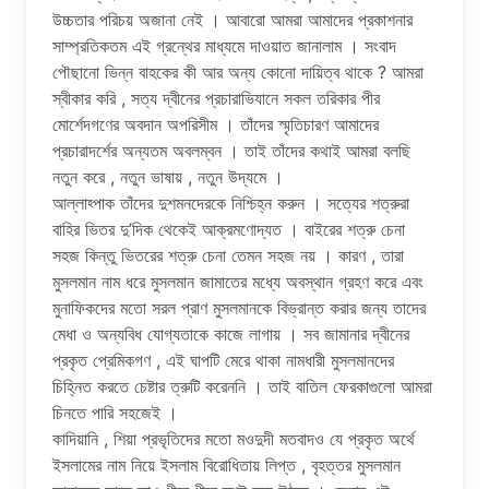
উচ্চতার পরিচয় অজানা নেই । আবারো আমরা আমাদের প্রকাশনার
সাম্প্রতিকতম এই গ্রন্থের মাধ্যমে দাওয়াত জানালাম । সংবাদ
পৌছানো ভিন্ন বাহকের কী আর অন্য কোনো দায়িত্ব থাকে ? আমরা
স্বীকার করি , সত্য দ্বীনের প্রচারাভিযানে সকল তরিকার পীর
মোর্শেদগণের অবদান অপরিসীম । তাঁদের স্মৃতিচারণ আমাদের
প্রচারাদর্শের অন্যতম অবলম্বন । তাই তাঁদের কথাই আমরা বলছি
নতুন করে , নতুন ভাষায় , নতুন উদ্যমে ।
আল্লাহ্পাক তাঁদের দুশমনদেরকে নিশ্চিহ্ন করুন । সত্যের শত্রুরা
বাহির ভিতর দু’দিক থেকেই আক্রমণোদ্যত । বাইরের শত্রু চেনা
সহজ কিন্তু ভিতরের শত্রু চেনা তেমন সহজ নয় । কারণ , তারা
মুসলমান নাম ধরে মুসলমান জামাতের মধ্যে অবস্থান গ্রহণ করে এবং
মুনাফিকদের মতো সরল প্রাণ মুসলমানকে বিভ্রান্ত করার জন্য তাদের
মেধা ও অন্যবিধ যোগ্যতাকে কাজে লাগায় । সব জামানার দ্বীনের
প্রকৃত প্রেমিকগণ , এই ঘাপটি মেরে থাকা নামধারী মুসলমানদের
চিহ্নিত করতে চেষ্টার ত্রুটি করেননি । তাই বাতিল ফেরকাগুলো আমরা
চিনতে পারি সহজেই ।
কাদিয়ানি , শিয়া প্রভৃতিদের মতো মওদুদী মতবাদও যে প্রকৃত অর্থে
ইসলামের নাম নিয়ে ইসলাম বিরোধিতায় লিপ্ত , বৃহত্তর মুসলমান