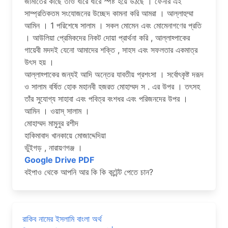
জামাতের কাছে তাও ধীরে ধীরে স্পষ্ট হয়ে উঠছে । ফেনার এই
সাম্প্রতিকতম সংযোজনের উচ্ছেদ কামনা করি আমরা । আল্লাহুম্মা
আমিন । 1 পরিশেষে সালাম । সকল মোমেন এবং মোমেনাগণের প্রতি
। আউলিয়া প্রেমিকদের নিকট দোয়া প্রার্থনা করি , আল্লাহ্পাকের
গায়েবী মদদই যেনো আমাদের শক্তি , সাহস এবং সফলতার একমাত্র
উৎস হয় ।
আল্লাহ্পাকের জন্যই আদি অন্তের যাবতীয় প্রশংসা । সর্বোৎকৃষ্ট দরূদ
ও সালাম বর্ষিত হোক মহানবী হজরত মোহাম্মদ স . এর উপর । তৎসহ
তাঁর সুযোগ্য সাহাবা এবং পবিত্র বংশধর এবং পরিজনদের উপর ।
আমিন । ওয়াস্ সালাম ।
মোহাম্মদ মামুনুর রশীদ
হাকিমাবাদ খানকায়ে মোজাদ্দেদিয়া
ভুঁইগড় , নারায়ণগঞ্জ ।
Google Drive PDF
বইপাও থেকে আপনি আর কি কি কন্টেন্ট পেতে চান?
রাকিব নামের ইসলামি বাংলা অর্থ