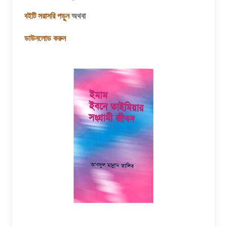
বইটি সরাসরি পড়ুন
অথবা
ডাউনলোড করুন