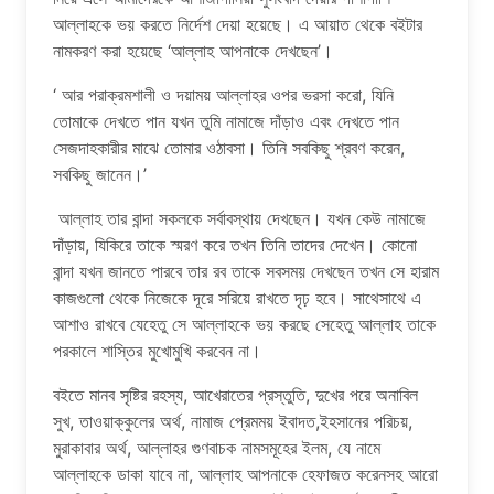
আল্লাহকে ভয় করতে নির্দেশ দেয়া হয়েছে। এ আয়াত থেকে বইটার
নামকরণ করা হয়েছে ‘আল্লাহ আপনাকে দেখছেন’।
‘ আর পরাক্রমশালী ও দয়াময় আল্লাহর ওপর ভরসা করো, যিনি
তোমাকে দেখতে পান যখন তুমি নামাজে দাঁড়াও এবং দেখতে পান
সেজদাহকারীর মাঝে তোমার ওঠাবসা। তিনি সবকিছু শ্রবণ করেন,
সবকিছু জানেন।’
আল্লাহ তার বান্দা সকলকে সর্বাবস্থায় দেখছেন। যখন কেউ নামাজে
দাঁড়ায়, যিকিরে তাকে স্মরণ করে তখন তিনি তাদের দেখেন। কোনো
বান্দা যখন জানতে পারবে তার রব তাকে সবসময় দেখছেন তখন সে হারাম
কাজগুলো থেকে নিজেকে দূরে সরিয়ে রাখতে দৃঢ় হবে। সাথেসাথে এ
আশাও রাখবে যেহেতু সে আল্লাহকে ভয় করছে সেহেতু আল্লাহ তাকে
পরকালে শাস্তির মুখোমুখি করবেন না।
বইতে মানব সৃষ্টির রহস্য, আখেরাতের প্রস্তুতি, দুখের পরে অনাবিল
সুখ, তাওয়াক্কুলের অর্থ, নামাজ প্রেমময় ইবাদত,ইহসানের পরিচয়,
মুরাকাবার অর্থ, আল্লাহর গুণবাচক নামসমূহের ইলম, যে নামে
আল্লাহকে ডাকা যাবে না, আল্লাহ আপনাকে হেফাজত করেনসহ আরো