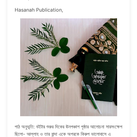
Hasanah Publication,
পাঠ অনুভূতি: বইটার শুরুর দিকের ঊনপঞ্চাশ পৃষ্ঠার আলোচনা সারসংক্ষেপ
ছিলো- আল্লাহ ও তার বান্দা একে অপরকে কিরুপ ভালোবাসে এ