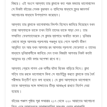
বিষয়ে। এই অংশে আল্লাহ তার বান্দাকে কত পরম মমতায় ভালোবাসেন
সে দিকটা বইয়ের লেখক কুরআন ও হাদিসের মাধ্যমে সুন্দর জ্ঞানগর্ভ
আলোচনার মাধ্যমে উপস্থাপন করেছেন।
আল্লাহ তার বান্দাকে ভালোবাসার নিদর্শন হিসেবে জানিয়ে দিয়েছেন যখন
তারা আল্লাহকে ডাকে তখন তিনি তাদের ডাকে সাড়া দেন। তার
সম্মানিত ফেরশতাদেরকে সে বান্দার ব্যাপারে অবহিত করেন। দুনিয়ার
কোনো মানুষ আপনার প্রশংসায় পঞ্চমুখ হয়ে গেলে আপনি ভীষণ
আনন্দিত হন আর যখন আপনার রব আপনার প্রশংসা ফেরেশতা ও তাদের
মাধ্যমে দুনিয়াবাসীকে জানিয়ে দেন তখন বিষয়টা আপনার নিকট কতটা
আনন্দের হয় সেটা বলার অপেক্ষা রাখে না।
আল্লাহ প্রেমে পাগল এক দাসীর ঘটনা বিবেক নাড়িয়ে দিবে। বান্দা
সত্যি তার রবকে ভালোবাসে কিনা সে যাচাইটুকু করতে বান্দাকে তার ধৈর্য
পরীক্ষায় উত্তীর্ণ হতে বলা হয়েছে। যে বান্দা আল্লাহকে ভালোবাসে
তাকে আল্লাহর সঙ্গে সাক্ষাতের তীব্র আকাঙ্খা রাখতে নির্দেশ দেয়া
হয়েছে।
বইয়ের পঞ্চাশ পৃষ্ঠায় সূরা শুআরার ২১৭ থেকে ২২০ আয়াতের আলোচনা
নিয়ে এসে আমাদেরকে আশাজাগানিয়া সুসংবাদ দেয়ার পাশাপাশি