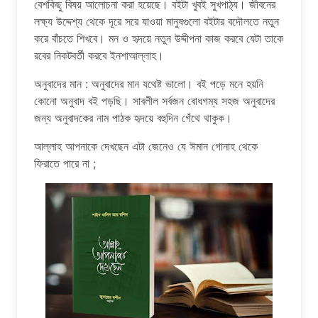
বেশকিছু বিষয় আলোচনা করা হয়েছে। বইটা খুবই সুখপাঠ্য। জীবনের
লক্ষ্য উদ্দেশ্য থেকে দূরে সরে যাওয়া মানুষগুলো বইটার বদৌলতে নতুন
করে বাঁচতে শিখবে। মন ও হৃদয়ে নতুন উদ্দীপনা কাজ করবে যেটা তাকে
রবের নিকটবর্তী করবে ইনশাআল্লাহ।
অনুবাদের মান : অনুবাদের মান যথেষ্ট ভালো। বই পড়ে মনে হয়নি
কোনো অনুবাদ বই পড়ছি। সাবলীল সর্বজন বোধগম্য সহজ অনুবাদের
জন্য অনুবাদকের নাম পাঠক হৃদয়ে বহুদিন গেঁথে থাকুক।
আল্লাহ আপনাকে দেখছেন এটা জেনেও যে ঈমান গোনাহ থেকে
ফিরাতে পারে না ;