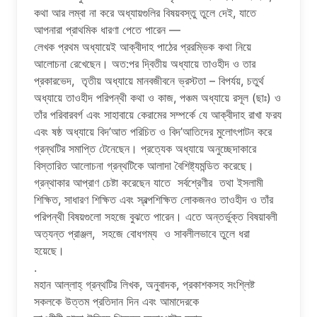
কথা আর লম্বা না করে অধ্যায়গুলির বিষয়বস্তু তুলে দেই, যাতে
আপনারা প্রাথমিক ধারণা পেতে পারেন —
লেখক প্রথম অধ্যায়েই আক্বীদাহ পাঠের প্ররম্ভিক কথা নিয়ে
আলোচনা রেখেছেন। অত:পর দ্বিতীয় অধ্যায়ে তাওহীদ ও তার
প্রকারভেদ, তৃতীয় অধ্যায়ে মানবজীবনে ভ্রস্টতা – বিপর্যয়, চতুর্থ
অধ্যায়ে তাওহীদ পরিপন্থী কথা ও কাজ, পঞ্চম অধ্যায়ে রসূল (ছাঃ) ও
তাঁর পরিবারবর্গ এবং সাহাবায়ে কেরামের সম্পর্কে যে আক্বীদাহ রাখা ফরয
এবং ষষ্ঠ অধ্যায়ে বিদ’আত পরিচিত ও বিদ’আতিদের মুলোৎপাটন করে
গ্রন্থটির সমাপ্তি টেনেছেন। প্রত্যেক অধ্যায়ে অনুচ্ছেদাকারে
বিস্তারিত আলোচনা গ্রন্থটিকে আলাদা বৈশিষ্ট্যমন্ডিত করেছে।
গ্রন্থাকার আপ্রাণ চেষ্টা করেছেন যাতে সর্বশ্রেণীর তথা ইসলামী
শিক্ষিত, সাধারণ শিক্ষিত এবং স্বল্পশিক্ষিত লোকজনও তাওহীদ ও তাঁর
পরিপন্থী বিষয়গুলো সহজে বুঝতে পারেন। এতে অন্তর্ভুক্ত বিষয়াবলী
অত্যন্ত প্রাঞ্জল, সহজে বোধগম্য ও সাবলীলভাবে তুলে ধরা
হয়েছে।
.
মহান আল্লাহ্ গ্রন্থটির লিখক, অনুবাদক, প্রকাশকসহ সংশ্লিষ্ট
সকলকে উত্তম প্রতিদান দিন এবং আমাদেরকে