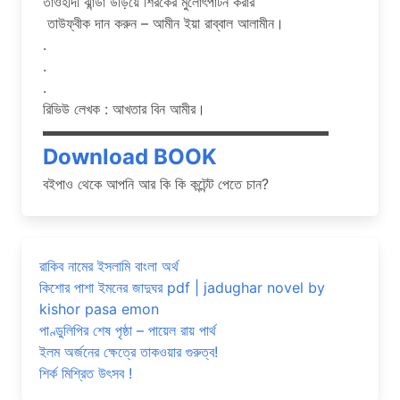
তাওহীদী ঝান্ডা উড়িয়ে শিরকের মুলোৎপাটন করার
তাউফ্বীক দান করুন – আমীন ইয়া রাব্বাল আলামীন।
.
.
.
রিভিউ লেখক : আখতার বিন আমীর।
▬▬▬▬▬▬▬▬▬▬▬▬▬▬▬▬▬▬▬▬
Download BOOK
বইপাও থেকে আপনি আর কি কি কন্টেন্ট পেতে চান?
রাকিব নামের ইসলামি বাংলা অর্থ
কিশোর পাশা ইমনের জাদুঘর pdf | jadughar novel by
kishor pasa emon
পাণ্ডুলিপির শেষ পৃষ্ঠা – পায়েল রায় পার্থ
ইলম অর্জনের ক্ষেত্রে তাকওয়ার গুরুত্ব!
শির্ক মিশ্রিত উৎসব !