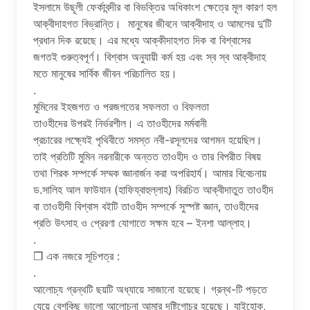
ইসলামে উছূলী ফের্কাবন্দীর বা বিভক্তির অধিকাংশ ক্ষেত্রে মূল কারণ হল
আক্বীদাহগত বিভ্রান্তি। মানুষের জীবনে আক্বীদাহ ও আমলের দু’টি
প্রধান দিক রয়েছে। এর মধ্যে আক্কীদাহগত দিক বা বিশ্বাসের
জগতই গুরুত্বপূর্ণ। বিশ্বাস অনুযায়ী কর্ম হয় এবং স্ব স্ব আক্বীদাহ
মতে মানুষের সার্বিক জীবন পরিচালিত হয়।
.
মুমিনের ইহজগত ও পরজগতের সফলতা ও বিফলতা
তাওহীদের উপরই নির্ভরশীল। এ তাওহীদের মর্মবানী
প্রচারের লক্ষ্যেই পৃথিবীতে সমস্ত নবী-রসূলদের আগমন হয়েছিল।
তাই প্রতিটি মুমিন নরনারীকে অন্তত তাওহীদ ও তার বিপরীত বিষয়
তথা শিরক সম্পর্কে সম্মক জ্ঞানার্জন করা অপরিহার্য। আমার বিবেচনায়
ড.সালিহ আল ফাউযান (হাফিয্বাহুল্লাহ) বিরচিত আক্বীদাতুত তাওহীদ
বা তাওহীদী বিশ্বাস বইটি তাওহীদ সম্পর্কে সুস্পষ্ট জ্ঞান, তাওহীদের
প্রতি উৎসাহ ও প্রেরণা যোগাতে সক্ষম হবে – ইনশা আল্লাহ।
.
❒ এক নজরে সূচিপত্র :
.
আলোচ্য গ্রন্থটি ছয়টি অধ্যায়ে সাজানো হয়েছে। গ্রন্থ-টি পড়তে
যেয়ে বেশকিছু ভালো আলোচনা আমার দৃষ্টিগোচর হয়েছে। যাইহোক,