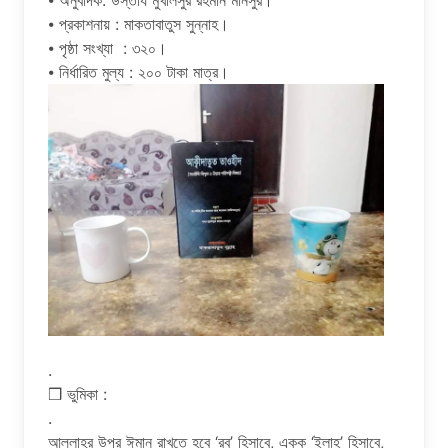
⦁ অনুবাদক: উস্তায মুখলিসুর রহমান মানসুর।
⦁ প্রকাশনায় : মাকতাবাতুস সুন্নাহ।
⦁ পৃষ্ঠা সংখ্যা : ৩২০।
⦁ নির্ধারিত মুল্য : ২০০ টাকা মাত্র।
.
❒ ভুমিকা :
.
আল্লাহর উপর ঈমান রাখতে হবে ‘রব’ হিসাবে, একক ‘ইলাহ্’ হিসাবে,