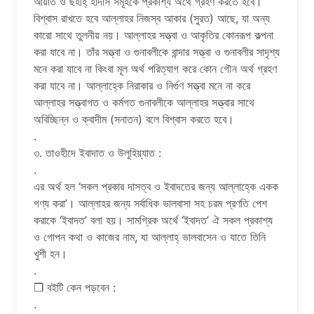
আয়াত ও ছহীহ্ হাদীস সমূহকে প্রকাশ্য অর্থে গ্রহণ করতে হবে।
বিশ্বাস রাখতে হবে আল্লাহর নিজস্ব আকার (সুরত) আছে, যা অন্য
কারো সাথে তুলনীয় নয়। আল্লাহর সত্ত্বা ও আকৃতির কোনরূপ কল্পনা
করা যাবে না। তাঁর সত্ত্বা ও গুনাবলীকে বান্দার সত্ত্বা ও গুনাবলীর সাদৃশ্য
মনে করা যাবে না কিংবা মূল অর্থ পরিত্যাগ করে কোন গৌন অর্থ গ্রহণ
করা যাবে না। আল্লাহ্কে নিরাকার ও নির্গুণ সত্ত্বা মনে না করে
আল্লাহর সত্ত্বাগত ও কর্মগত গুনাবলীকে আল্লাহর সত্ত্বার সাথে
অবিচ্ছিন্ন ও ক্বাদীম (সনাতন) বলে বিশ্বাস করতে হবে।
.
৩. তাওহীদে ইবাদাত ও উলূহিয়্যাত :
.
এর অর্থ হল ‘সকল প্রকার দাসত্ব ও ইবাদতের জন্য আল্লাহ্কে একক
গণ্য করা’। আল্লাহর জন্য সর্বাধিক ভালবাসা সহ চরম প্রণতি পেশ
করাকে ‘ইবাদত’ বলা হয়। সামগ্রিক অর্থে ‘ইবাদত’ ঐ সকল প্রকাশ্য
ও গোপন কথা ও কাজের নাম, যা আল্লাহ্ ভালবাসেন ও যাতে তিনি
খুশী হন।
.
❒ বইটি কেন পড়বেন :
.