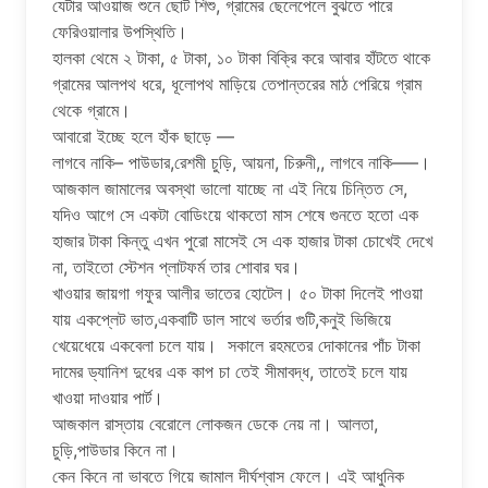
যেটার আওয়াজ শুনে ছোট শিশু, গ্রামের ছেলেপেলে বুঝতে পারে
ফেরিওয়ালার উপস্থিতি।
হালকা থেমে ২ টাকা, ৫ টাকা, ১০ টাকা বিক্রি করে আবার হাঁটতে থাকে
গ্রামের আলপথ ধরে, ধূলোপথ মাড়িয়ে তেপান্তরের মাঠ পেরিয়ে গ্রাম
থেকে গ্রামে।
আবারো ইচ্ছে হলে হাঁক ছাড়ে —
লাগবে নাকি– পাউডার,রেশমী চুড়ি, আয়না, চিরুনী,, লাগবে নাকি—–।
আজকাল জামালের অবস্থা ভালো যাচ্ছে না এই নিয়ে চিন্তিত সে,
যদিও আগে সে একটা বোডিংয়ে থাকতো মাস শেষে গুনতে হতো এক
হাজার টাকা কিন্তু এখন পুরো মাসেই সে এক হাজার টাকা চোখেই দেখে
না, তাইতো স্টেশন প্লাটফর্ম তার শোবার ঘর।
খাওয়ার জায়গা গফুর আলীর ভাতের হোটেল। ৫০ টাকা দিলেই পাওয়া
যায় একপ্লেট ভাত,একবাটি ডাল সাথে ভর্তার গুটি,কনুই ভিজিয়ে
খেয়েধেয়ে একবেলা চলে যায়। সকালে রহমতের দোকানের পাঁচ টাকা
দামের ড্যানিশ দুধের এক কাপ চা তেই সীমাবদ্ধ, তাতেই চলে যায়
খাওয়া দাওয়ার পার্ট।
আজকাল রাস্তায় বেরোলে লোকজন ডেকে নেয় না। আলতা,
চুড়ি,পাউডার কিনে না।
কেন কিনে না ভাবতে গিয়ে জামাল দীর্ঘশ্বাস ফেলে। এই আধুনিক