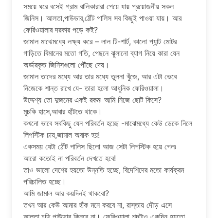
সময়ে ঘরে বসেই গ্রাম বালিকারারা পেয়ে যায় প্রয়োজনীয় সকল
জিনিস। আলতা,পাউডার,ঠোঁট পালিস সব কিছুই পাওয়া যায়। আর
ফেরিওয়ালার দরকার পড়ে কই?
জামাল মাঝেমধ্যে লক্ষ্য করে – লাল টি-শার্ট, কালো প্যান্ট মোটর
গাড়িতে বিমানের মতো গতি, পেছনে ঝুলানো ব্যাগ নিয়ে কারা যেন
অর্ডারকৃত জিনিসগুলো পৌঁছে দেয়।
জামাল তাদের মধ্যে আর তার মধ্যে তুলনা খুঁজে, আর এটা ভেবে
নিজেকে শান্ত রাখে যে- তারা হলো আধুনিক ফেরিওয়ালা।
উদ্দেশ্য তো দুজনের একই রকম৷ আমি নিজে ছোট কিসে?
মুচকি হাসে,আবার হাঁটতে থাকে।
কখনো ভাবে সবকিছু যেন পরিবর্তন হচ্ছে -মাঝেমধ্যে কেউ ডেকে নিলে
লিপস্টিক চায়,জামাল অবাক হয়!
একসময় যেটা ঠোঁট পালিস ছিলো আজ সেটা লিপস্টিক হয়ে গেল৷
আরো কতোই না পরিবর্তন দেখতে হবে!
তাও ভালো দেশের হয়তো উন্নতি হচ্ছে, বিদেশিদের মতো কার্যক্রম
পরিচালিত হচ্ছে।
আমি জামাল আর কয়দিনই থাকবো?
তখন আর কেউ আমার হাঁক মনে করবে না, রাস্তায় দৌড় এসে
আলতা,চুড়ি,পাউডার কিনবে না। ফেরিওয়ালা শব্দটাও একদিন হয়তো