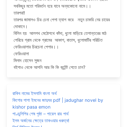
সবকিছুর মতো পরিবর্তন হয়ে যাবে অন্যকোনো নামে।।
তারপর!!
তারপর জামালও চির চেনা পেশা ত্যাগ করে নতুন চাকরি নেয় চায়ের
দোকানে।
বিলিন হয় আলপথ মেঠোপথে কাঁদা, ধুলো মাড়িয়ে তেপান্তরের মাঠ
পেরিয়ে গ্রাম থেকে গ্রামের আকাশ, বাতাস, ধুলোমাটির পরিচিত
ফেরিওয়ালার চিরচেনা পেশার।।
ফেরিওয়ালা
মিলাদ হোসেন সুজন
বইপাও থেকে আপনি আর কি কি কন্টেন্ট পেতে চান?
রাকিব নামের ইসলামি বাংলা অর্থ
কিশোর পাশা ইমনের জাদুঘর pdf | jadughar novel by
kishor pasa emon
পাণ্ডুলিপির শেষ পৃষ্ঠা – পায়েল রায় পার্থ
ইলম অর্জনের ক্ষেত্রে তাকওয়ার গুরুত্ব!