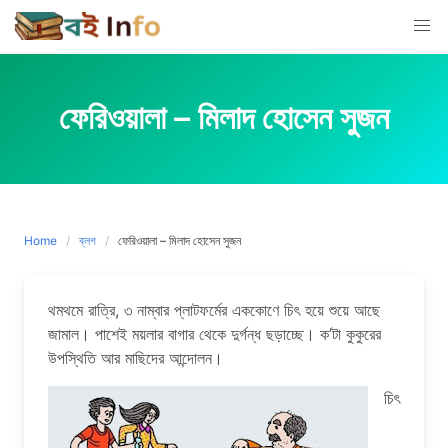
Skip
to
content
ফেরিওয়ালা – মিলাদ হোসেন সুজন
Home
ব্লগ
ফেরিওয়ালা – মিলাদ হোসেন সুজন
থমথমে রাত্রি, ৩ নাম্বার প্লাটফর্মের এককোণে চিৎ হয়ে শুয়ে আছে
জামাল। পাশেই ময়লার বাগার থেকে দুর্গন্ধ ছড়াচ্ছে। ক’টা কুকুরের
উপস্থিতি আর মাছিদের আন্দোলন।
চিৎ