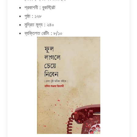
প্রকাশনী : বুকস্ট্রিট
পৃষ্ঠা : ১২৮
মুদ্রিত মূল্য : ২৪০
ব্যক্তিগত রেটিং : ৮/১০