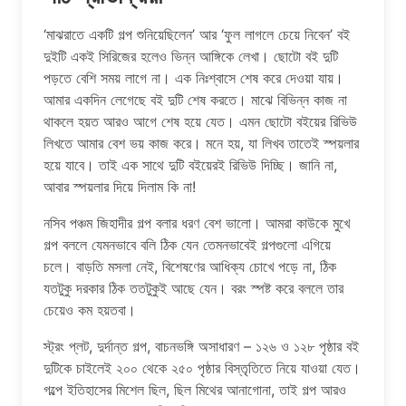
‘মাঝরাতে একটি গল্প শুনিয়েছিলেন’ আর ‘ফুল লাগলে চেয়ে নিবেন’ বই
দুইটি একই সিরিজের হলেও ভিন্ন আঙ্গিকে লেখা। ছোটো বই দুটি
পড়তে বেশি সময় লাগে না। এক নিঃশ্বাসে শেষ করে দেওয়া যায়।
আমার একদিন লেগেছে বই দুটি শেষ করতে। মাঝে বিভিন্ন কাজ না
থাকলে হয়ত আরও আগে শেষ হয়ে যেত। এমন ছোটো বইয়ের রিভিউ
লিখতে আমার বেশ ভয় কাজ করে। মনে হয়, যা লিখব তাতেই স্পয়লার
হয়ে যাবে। তাই এক সাথে দুটি বইয়েরই রিভিউ দিচ্ছি। জানি না,
আবার স্পয়লার দিয়ে দিলাম কি না!
নসিব পঞ্চম জিহাদীর গল্প বলার ধরণ বেশ ভালো। আমরা কাউকে মুখে
গল্প বললে যেমনভাবে বলি ঠিক যেন তেমনভাবেই গল্পগুলো এগিয়ে
চলে। বাড়তি মসলা নেই, বিশেষণের আধিক্য চোখে পড়ে না, ঠিক
যতটুকু দরকার ঠিক ততটুকুই আছে যেন। বরং স্পষ্ট করে বললে তার
চেয়েও কম হয়তবা।
স্ট্রং প্লট, দুর্দান্ত গল্প, বাচনভঙ্গি অসাধারণ – ১২৬ ও ১২৮ পৃষ্ঠার বই
দুটিকে চাইলেই ২০০ থেকে ২৫০ পৃষ্ঠার বিস্তৃতিতে নিয়ে যাওয়া যেত।
গল্পে ইতিহাসের মিশেল ছিল, ছিল মিথের আনাগোনা, তাই গল্প আরও