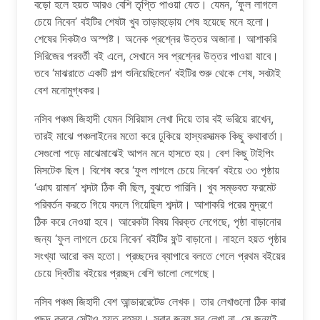
বড়ো হলে হয়ত আরও বেশি তৃপ্তি পাওয়া যেত। যেমন, ‘ফুল লাগলে
চেয়ে নিবেন’ বইটির শেষটা খুব তাড়াহুড়োয় শেষ হয়েছে মনে হলো।
শেষের দিকটাও অস্পষ্ট। অনেক প্রশ্নের উত্তর অজানা। আশাকরি
সিরিজের পরবর্তী বই এলে, সেখানে সব প্রশ্নের উত্তর পাওয়া যাবে।
তবে ‘মাঝরাতে একটি গল্প শুনিয়েছিলেন’ বইটির শুরু থেকে শেষ, সবটাই
বেশ মনোমুগ্ধকর।
নসিব পঞ্চম জিহাদী যেমন সিরিয়াস লেখা দিয়ে তার বই ভরিয়ে রাখেন,
তারই মাঝে পঞ্চলাইনের মতো করে ঢুকিয়ে হাস্যরসাত্মক কিছু কথাবার্তা।
সেগুলো পড়ে মাঝেমাঝেই আপন মনে হাসতে হয়। বেশ কিছু টাইপিং
মিসটেক ছিল। বিশেষ করে ‘ফুল লাগলে চেয়ে নিবেন’ বইয়ে ৩৩ পৃষ্ঠায়
‘ঞাঘ য়ামান’ শব্দটা ঠিক কী ছিল, বুঝতে পারিনি। খুব সম্ভবত ফরমেট
পরিবর্তন করতে গিয়ে বদলে গিয়েছিল শব্দটা। আশাকরি পরের মুদ্রণে
ঠিক করে নেওয়া হবে। আরেকটা বিষয় বিরক্ত লেগেছে, পৃষ্ঠা বাড়ানোর
জন্য ‘ফুল লাগলে চেয়ে নিবেন’ বইটির ফন্ট বাড়ানো। নাহলে হয়ত পৃষ্ঠার
সংখ্যা আরো কম হতো। প্রচ্ছদের ব্যাপারে বলতে গেলে প্রথম বইয়ের
চেয়ে দ্বিতীয় বইয়ের প্রচ্ছদ বেশি ভালো লেগেছে।
নসিব পঞ্চম জিহাদী বেশ আন্ডাররেটেড লেখক। তার লেখাগুলো ঠিক কারা
পছন্দ করবে সেটাও হয়ত রহস্য। সবার জন্য সব লেখা না, সে জন্যই