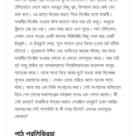
টেলিফোনে ভেসে আসে অদ্ভুত কিছু শব্দ, ফিসফাস করে কেউ যেন
কথা বলে। এর রহস্য উদ্ধার করতে গিয়ে নিখোঁজ হলো ফারাবী।
ফারাবীর নিখোঁজ হওয়ার ঘটনা জানতে পারে তার দুই বন্ধু। বন্ধুকে
খুঁজতে বের হয় ওরা। এমন সময় হাতে এসে সূত্র। লাল টেলিফোন,
সেখান থেকে পাওয়া একটি কাগজে হিজিবিজি কিছু লেখা আর একটি
চিরকুট। যে চিরকুটে লেখা, ‘ফুল লাগলে চেয়ে নিবেন (বেলা দুই ঘটিকা
হইতে)’। সূত্রগুলো ইঙ্গিত দেয় অতীতের আরেক ঘটনার, যার সাথে
ফারাবীর নিখোঁজ হওয়ার কোনো না কোনো যোগসূত্র আছে। আর তাই
দুই বন্ধু হাজির হয় অবসরপ্রাপ্ত বিশ্ববিদ্যালয়ের অধ্যাপক মনসুর
সাহেবের কাছে। তাকে সাথে নিয়ে আবার ছুটে যাওয়া ভাষা বিশেষজ্ঞ
লুৎফর রেহমানের কাছে। সেখান থেকে বেরিয়ে আসে অনেক সত্য
ঘটনা। জানা যায় এক নির্মম সংগঠনের কথা। সেই সংগঠনের অস্তিত্ব
নিয়ে গেল তাদের ফরাশগঞ্জের নর্থব্রুক হলের এক গোপন রহস্য। কী
সেই রহস্য? ফারাবীকে উদ্ধার করতে পেরেছিল বন্ধুরা? ঢাকা-আরিচা
মহাসড়কের সেই পাগলটাই বা কী তথ্য দিলো? এসবের যোগসূত্র
কোথায়?
পাঠ প্রতিক্রিয়া