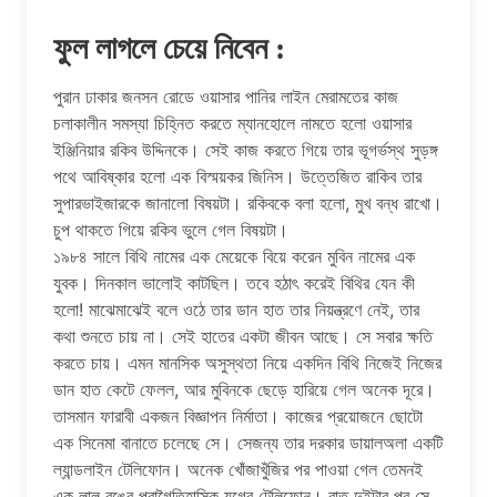
ফুল লাগলে চেয়ে নিবেন :
পুরান ঢাকার জনসন রোডে ওয়াসার পানির লাইন মেরামতের কাজ
চলাকালীন সমস্যা চিহ্নিত করতে ম্যানহোলে নামতে হলো ওয়াসার
ইঞ্জিনিয়ার রকিব উদ্দিনকে। সেই কাজ করতে গিয়ে তার ভূগর্ভস্থ সুড়ঙ্গ
পথে আবিষ্কার হলো এক বিস্ময়কর জিনিস। উত্তেজিত রাকিব তার
সুপারভাইজারকে জানালো বিষয়টা। রকিবকে বলা হলো, মুখ বন্ধ রাখো।
চুপ থাকতে গিয়ে রকিব ভুলে গেল বিষয়টা।
১৯৮৪ সালে বিথি নামের এক মেয়েকে বিয়ে করেন মুবিন নামের এক
যুবক। দিনকাল ভালোই কাটছিল। তবে হঠাৎ করেই বিথির যেন কী
হলো! মাঝেমাঝেই বলে ওঠে তার ডান হাত তার নিয়ন্ত্রণে নেই, তার
কথা শুনতে চায় না। সেই হাতের একটা জীবন আছে। সে সবার ক্ষতি
করতে চায়। এমন মানসিক অসুস্থতা নিয়ে একদিন বিথি নিজেই নিজের
ডান হাত কেটে ফেলল, আর মুবিনকে ছেড়ে হারিয়ে গেল অনেক দূরে।
তাসমান ফারাবী একজন বিজ্ঞাপন নির্মাতা। কাজের প্রয়োজনে ছোটো
এক সিনেমা বানাতে চলেছে সে। সেজন্য তার দরকার ডায়ালঅলা একটি
ল্যান্ডলাইন টেলিফোন। অনেক খোঁজাখুঁজির পর পাওয়া গেল তেমনই
এক লাল রঙের প্রাগৈতিহাসিক যুগের টেলিফোন। রাত দুইটার পর সে