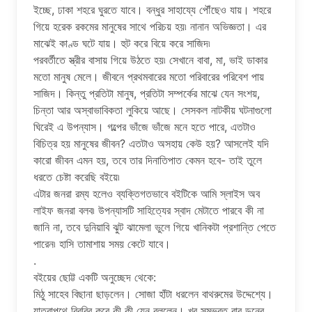
ইচ্ছে, ঢাকা শহরে ঘুরতে যাবে। বন্ধুর সাহায্যে পৌঁছেও যায়। শহরে
গিয়ে হরেক রকমের মানুষের সাথে পরিচয় হয়৷ নানান অভিজ্ঞতা। এর
মাঝেই কাণ্ড ঘটে যায়। হুট করে বিয়ে করে সাজিদ৷
পরবর্তীতে স্ত্রীর বাসায় গিয়ে উঠতে হয়৷ সেখানে বাবা, মা, ভাই ডাকার
মতো মানুষ মেলে। জীবনে প্রথমবারের মতো পরিবারের পরিবেশ পায়
সাজিদ। কিন্তু প্রতিটা মানুষ, প্রতিটা সম্পর্কের মাঝে যেন সংশয়,
চিন্তা আর অস্বাভাবিকতা লুকিয়ে আছে। সেসকল নাটকীয় ঘটনাগুলো
ঘিরেই এ উপন্যাস। গল্পের ভাঁজে ভাঁজে মনে হতে পারে, এতটাও
বিচিত্র হয় মানুষের জীবন? এতটাও অসহায় কেউ হয়? আসলেই যদি
কারো জীবন এমন হয়, তবে তার দিনাতিপাত কেমন হবে- তাই তুলে
ধরতে চেষ্টা করেছি বইয়ে৷
এটার জনরা রম্য হলেও ব্যক্তিগতভাবে বইটিকে আমি স্লাইস অব
লাইফ জনরা বলব৷ উপন্যাসটি সাহিত্যের স্বাদ মেটাতে পারবে কী না
জানি না, তবে দুনিয়াবি ঝুট ঝামেলা ভুলে গিয়ে খানিকটা প্রশান্তি পেতে
পারেন৷ হাসি তামাশায় সময় কেটে যাবে।
.
বইয়ের ছোট্ট একটি অনুচ্ছেদ থেকে:
মিঠু সাহেব বিছানা ছাড়লেন। সোজা হাঁটা ধরলেন বাথরুমের উদ্দেশ্যে।
যাত্রাপথে বিরবির করে কী কী যেন বললেন। খুব সম্ভবত বাবু ডনের