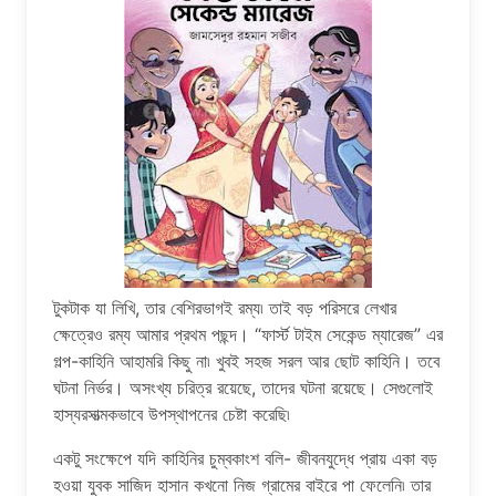
টুকটাক যা লিখি, তার বেশিরভাগই রম্য৷ তাই বড় পরিসরে লেখার
ক্ষেত্রেও রম্য আমার প্রথম পছন্দ। “ফার্স্ট টাইম সেকেন্ড ম্যারেজ” এর
গল্প-কাহিনি আহামরি কিছু না৷ খুবই সহজ সরল আর ছোট কাহিনি। তবে
ঘটনা নির্ভর। অসংখ্য চরিত্র রয়েছে, তাদের ঘটনা রয়েছে। সেগুলোই
হাস্যরসাত্মকভাবে উপস্থাপনের চেষ্টা করেছি৷
একটু সংক্ষেপে যদি কাহিনির চুম্বকাংশ বলি- জীবনযুদ্ধে প্রায় একা বড়
হওয়া যুবক সাজিদ হাসান কখনো নিজ গ্রামের বাইরে পা ফেলেনি৷ তার