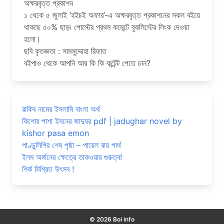
অক্ষরবৃত্ত প্রকাশন
১ থেকে ৫ জুলাই ‘হইচই অফার’-এ অক্ষরবৃত্ত প্রকাশনের সকল বইয়ে
থাকছে ৫০% ছাড়৷ পোস্টের প্রথম কমেন্টে বুকলিস্টের লিংক দেওয়া
হলো।
ছবি কৃতজ্ঞতা : সামসুদ্দোহা রিফাত
বইপাও থেকে আপনি আর কি কি কন্টেন্ট পেতে চান?
রাকিব নামের ইসলামি বাংলা অর্থ
কিশোর পাশা ইমনের জাদুঘর pdf | jadughar novel by
kishor pasa emon
পাণ্ডুলিপির শেষ পৃষ্ঠা – পায়েল রায় পার্থ
ইলম অর্জনের ক্ষেত্রে তাকওয়ার গুরুত্ব!
শির্ক মিশ্রিত উৎসব !
© 2026 Boi info