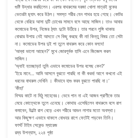
গুষ্টি উদ্ধার করছিলেন। এরপর বাথরুমের দরজা খোলা মাত্রই বুকের
ভেতরটা ছ্যাৎ করে উঠল। সমস্ত শরীর যেন পাথর হয়ে গেছে। কোটর
থেকে বেরিয়ে আসা দুটি চোখের সামনে বসে আছে সাজিদ। তাও আবার
কমোডের উপর, নিজের ঠ্যাং দুটো উঠিয়ে। তার পরনে লুঙ্গি থাকায়
বোঝার উপায় নেই আদতে সে কিছু করছে কী না! কিন্তু বিষয় তো সেটা
না। কমোডের উপর দুই পা তুলে বাথরুম করে কোন বলদে!
‘আব্বা ভালো আছেন?’ মুখে জোরপূর্বক হাসি এনে জিজ্ঞেস করল
সাজিদ।
‘অ্যাই হতচ্ছাড়া! তুমি এভাবে কমোডের উপর বসেছ কেন?’
‘ইয়ে মানে… আমি আসলে বুঝতে পারছি না কী করব! আগে কখনো এই
ধরনের বাথরুম দেখিনি । কীভাবে হাগু করব বুঝতে পারছি না।’
‘কীহ!’
বিস্ময় কাটে না মিঠু সাহেবের। ভেবে পান না এই আজব প্রাণীকে তার
মেয়ে কোত্থেকে তুলে এনেছে। কোথায় এসেছিলেন বাথরুমে বসে রাগ
কমাবেন, উল্টো রাগ বেড়ে এখন শরীরে আগুন লাগার মতো অবস্থা।
আর কিছুক্ষণ এভাবে থাকলে বোধহয় রাগে ফেটেই পড়বেন তিনি।
ফার্স্ট টাইম সেকেন্ড ম্যারেজ
রম্য উপন্যাস, ২২৪ পৃষ্ঠা