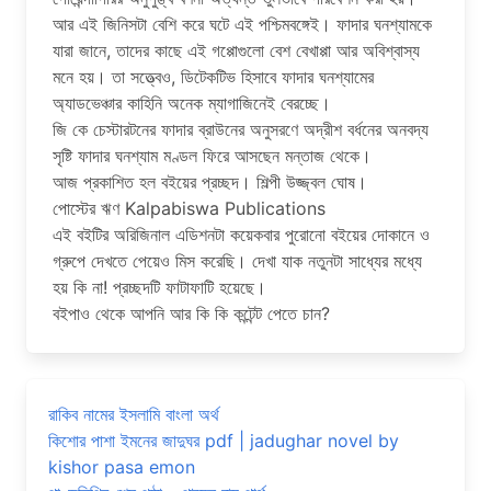
আর এই জিনিসটা বেশি করে ঘটে এই পশ্চিমবঙ্গেই। ফাদার ঘনশ্যামকে
যারা জানে, তাদের কাছে এই গপ্পোগুলো বেশ বেখাপ্পা আর অবিশ্বাস্য
মনে হয়। তা সত্ত্বেও, ডিটেকটিভ হিসাবে ফাদার ঘনশ্যামের
অ্যাডভেঞ্চার কাহিনি অনেক ম্যাগাজিনেই বেরচ্ছে।
জি কে চেস্টারটনের ফাদার ব্রাউনের অনুসরণে অদ্রীশ বর্ধনের অনবদ্য
সৃষ্টি ফাদার ঘনশ্যাম মণ্ডল ফিরে আসছেন মন্তাজ থেকে।
আজ প্রকাশিত হল বইয়ের প্রচ্ছদ। শিল্পী উজ্জ্বল ঘোষ।
পোস্টের ঋণ Kalpabiswa Publications
এই বইটির অরিজিনাল এডিশনটা কয়েকবার পুরোনো বইয়ের দোকানে ও
গ্রুপে দেখতে পেয়েও মিস করেছি। দেখা যাক নতুনটা সাধ্যের মধ্যে
হয় কি না! প্রচ্ছদটি ফাটাফাটি হয়েছে।
বইপাও থেকে আপনি আর কি কি কন্টেন্ট পেতে চান?
রাকিব নামের ইসলামি বাংলা অর্থ
কিশোর পাশা ইমনের জাদুঘর pdf | jadughar novel by
kishor pasa emon