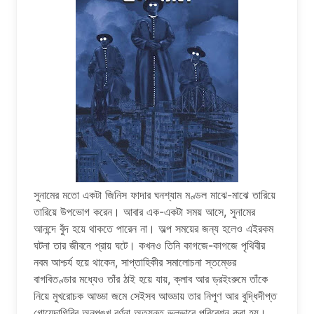
সুনামের মতো একটা জিনিস ফাদার ঘনশ্যাম মণ্ডল মাঝে-মাঝে তারিয়ে
তারিয়ে উপভোগ করেন। আবার এক-একটা সময় আসে, সুনামের
আনন্দে বুঁদ হয়ে থাকতে পারেন না। অল্প সময়ের জন্য হলেও এইরকম
ঘটনা তার জীবনে প্রায় ঘটে। কখনও তিনি কাগজে-কাগজে পৃথিবীর
নবম আশ্চর্য হয়ে থাকেন, সাপ্তাহিকীর সমালোচনা স্তম্ভের
বাগবিতণ্ডার মধ্যেও তাঁর ঠাই হয়ে যায়, ক্লাব আর ড্রইংরুমে তাঁকে
নিয়ে মুখরোচক আড্ডা জমে সেইসব আড্ডায় তার নিপুণ আর বুদ্ধিদীপ্ত
গোয়েন্দাগিরির অনুপুঙ্খ বর্ণনা অত্যন্ত ভুলভাবে পরিবেশন করা হয়।