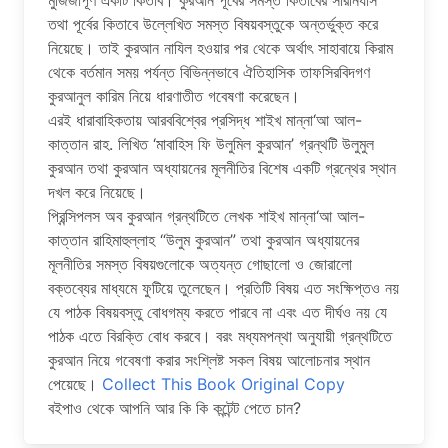
মুজিজাপূর্ণ একটি কিতাব। কুরআন পূর্বের সমস্ত কিতাবের সারনির্যাস
তথা পূর্বের কিতাবে উল্লেখিত সমস্ত বিষয়বস্তুকে অন্তর্ভুক্ত করে
নিয়েছে। তাই কুরআন নাযিল হওয়ার পর থেকে অর্থাৎ সাহাবায়ে কিরাম
থেকে বর্তমান সময় পর্যন্ত বিভিন্নভাবে ঐতিহাসিক তাফসিরবিদগণ
কুরআনুল কারিম নিয়ে ধারণাতীত গবেষণা করেছেন।
এরই ধারাবাহিকতায় আরববিশ্বের প্রসিদ্ধ শাইখ মান্না‘আ আল-
কাত্তান রাহ. লিখিত ‘মাবাহিস ফি উলুমিল কুরআন’ গ্রন্থটি উলুমুল
কুরআন তথা কুরআন অধ্যায়নের মূলনীতির বিশেষ একটি গ্রন্থের স্থান
দখল করে নিয়েছে।
প্রিন্সিপলস অব কুরআন গ্রন্থটিতে লেখক শাইখ মান্না‘আ আল-
কাত্তান রাহিমাহুল্লাহ “উলুম কুরআন” তথা কুরআন অধ্যায়নের
মূলনীতির সমস্ত বিষয়গুলোকে অত্যন্ত গোছালো ও জোরালো
বক্তব্যের মাধ্যমে ফুটিয়ে তুলেছেন। প্রতিটি বিষয় এত সংক্ষিপ্তও নয়
যে পাঠক বিষয়বস্তু বোধগম্য করতে পারবে না এবং এত দীর্ঘও নয় যে
পাঠক এতে বিরক্তি বোধ করবে। বরং মধ্যমপন্থা অনুযায়ী গ্রন্থটিতে
কুরআন নিয়ে গবেষণা করার সংশ্লিষ্ট সকল বিষয় আলোচনার স্থান
পেয়েছে।
Collect This Book Original Copy
বইপাও থেকে আপনি আর কি কি কন্টেন্ট পেতে চান?