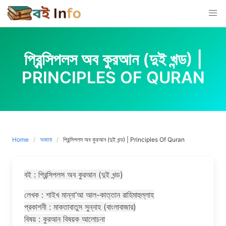
Skip
to
content
প্রিন্সিপলস অব কুরআন (দুই খন্ড) |
PRINCIPLES OF QURAN
Home
অজানা
প্রিন্সিপলস অব কুরআন (দুই খন্ড) | Principles Of Quran
বই : প্রিন্সিপলস অব কুরআন (দুই খন্ড)
লেখক : শাইখ মান্না‘আ আল-কাত্তান রাহিমাহুল্লাহ
প্রকাশনী : মাকতাবাতুস সুন্নাহ (বাংলাবাজার)
বিষয় : কুরআন বিষয়ক আলোচনা