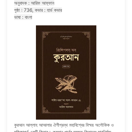
অনুবাদক : আরিফ আফ্ফান
পৃষ্ঠা : 736, কভার : হার্ড কভার
ভাষা : বাংলা
কুরআন আল্লাহ আআলার ঐশীগ্রন্থ মহাবিশ্বের বিস্ময় অলৌকিক ও