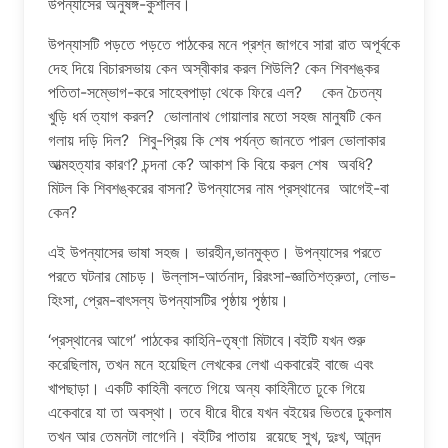
উপন্যাসের অনুষঙ্গ-কুশীলব।
উপন্যাসটি পড়তে পড়তে পাঠকের মনে প্রশ্ন জাগবে সারা রাত অপূর্বকে
দেহ দিয়ে বিচারসভায় কেন অস্বীকার করল শিউলি? কেন শিবশঙ্কর
পতিতা-সম্ভোগ-করে সাহেবপাড়া থেকে ফিরে এল? কেন চৈতন্য
খুড়ি ধর্ম ত্যাগ করল? ভােলানাথ গােয়ালার মতাে সহজ মানুষটি কেন
গলায় দড়ি দিল? শিবু-প্রিয় কি শেষ পর্যন্ত জানতে পারল ভােলাকার
আত্মহত্যার কারণ? চন্দনা কে? আকাশ কি বিয়ে করল শেষ অবধি?
মিটল কি শিবশঙ্করের বাসনা? উপন্যাসের নাম প্রস্থানের আগেই-বা
কেন?
এই উপন্যাসের ভাষা সহজ। ভারহীন,ভানমুক্ত। উপন্যাসের পরতে
পরতে ঘটনার মােচড়। উল্লাস-আর্তনাদ, রিরংসা-জ্ঞাতিশত্রুতা, লােভ-
হিংসা, প্রেম-বাৎসল্য উপন্যাসটির পৃষ্ঠায় পৃষ্ঠায়।
‘প্রস্থানের আগে’ পাঠকের কাহিনি-তৃষ্ণা মিটাবে।বইটি যখন শুরু
করেছিলাম, তখন মনে হয়েছিল লেখকের লেখা একবারেই বাজে এবং
খাপছাড়া। একটি কাহিনী বলতে গিয়ে অন্য কাহিনীতে ঢুকে গিয়ে
একেবারে যা তা অবস্থা। তবে ধীরে ধীরে যখন বইয়ের ভিতরে ঢুকলাম
তখন আর তেমনটা লাগেনি। বইটির পাতায় রয়েছে সুখ, দুঃখ, আনন্দ