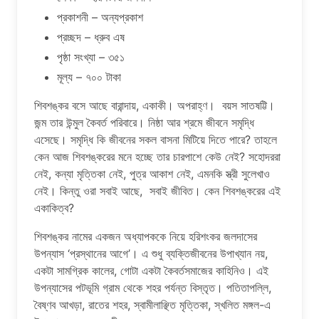
প্রকাশনী – অন্যপ্রকাশ
প্রচ্ছদ – ধ্রুব এষ
পৃষ্ঠা সংখ্যা – ৩৫১
মূল্য – ৭০০ টাকা
শিবশঙ্কর বসে আছে বারান্দায়, একাকী। অপরাহ্ণ। বয়স সাতষট্টি।
জন্ম তার উন্মুল কৈবর্ত পরিবারে। নিষ্ঠা আর শ্রমে জীবনে সমৃদ্ধি
এসেছে। সমৃদ্ধি কি জীবনের সকল বাসনা মিটিয়ে দিতে পারে? তাহলে
কেন আজ শিবশঙ্করের মনে হচ্ছে তার চারপাশে কেউ নেই? সহােদররা
নেই, কন্যা মৃত্তিকা নেই, পুত্র আকাশ নেই, এমনকি স্ত্রী সুলেখাও
নেই। কিন্তু ওরা সবাই আছে, সবাই জীবিত। কেন শিবশঙ্করের এই
একাকিত্ব?
শিবশঙ্কর নামের একজন অধ্যাপককে নিয়ে হরিশংকর জলদাসের
উপন্যাস ‘প্রস্থানের আগে’। এ শুধু ব্যক্তিজীবনের উপাখ্যান নয়,
একটা সামগ্রিক কালের, গােটা একটা কৈবর্তসমাজের কাহিনিও। এই
উপন্যাসের পটভূমি গ্রাম থেকে শহর পর্যন্ত বিস্তৃত। পতিতাপল্লি,
বৈষ্ণব আখড়া, রাতের শহর, স্বামীলাঞ্ছিত মৃত্তিকা, স্খলিত মঙ্গল-এ